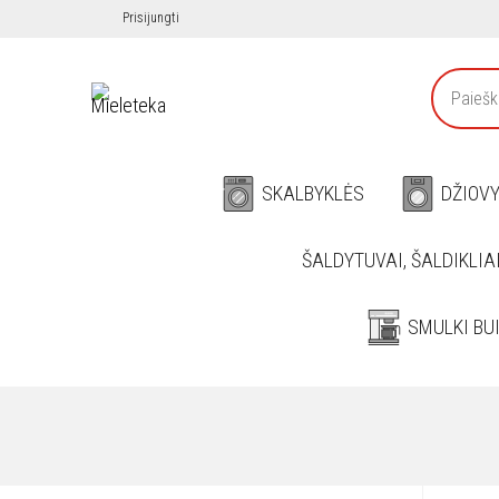
Prisijungti
SKALBYKLĖS
DŽIOV
ŠALDYTUVAI, ŠALDIKLIA
SMULKI BU