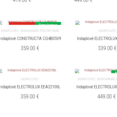
Nemokamas
Nukainota
pristatymas
,
INDAPLOVĖS
NEMOKAMAS PRISTATYMAS
INDAPLOVĖS
Indaplovė CONSTRUCTA CG4B05V9
Indaplovė ELECTROLU
Į KREPŠELĮ
Į KREPŠELĮ
359.00
€
339.00
€
N
,
INDAPLOVĖS
INDAPLOVĖS
NEMOKAMAS 
Indaplovė ELECTROLUX EEA22100L
Indaplovė ELECTROLUX
Į KREPŠELĮ
Į KREPŠELĮ
359.00
€
449.00
€