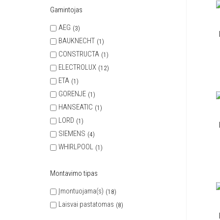
Gamintojas
AEG
3
BAUKNECHT
1
CONSTRUCTA
1
ELECTROLUX
12
ETA
1
GORENJE
1
HANSEATIC
1
LORD
1
SIEMENS
4
WHIRLPOOL
1
Montavimo tipas
Įmontuojama(s)
18
Laisvai pastatomas
8