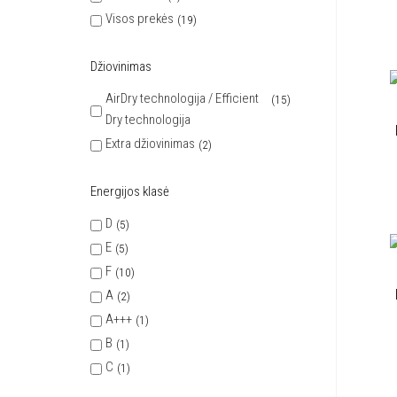
Visos prekės
19
Džiovinimas
AirDry technologija / Efficient
15
Dry technologija
Extra džiovinimas
2
Energijos klasė
D
5
E
5
F
10
A
2
A+++
1
B
1
C
1