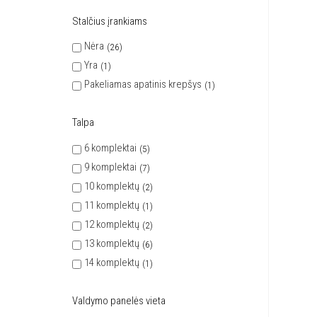
Stalčius įrankiams
Nėra
26
Yra
1
Pakeliamas apatinis krepšys
1
Talpa
6 komplektai
5
9 komplektai
7
10 komplektų
2
11 komplektų
1
12 komplektų
2
13 komplektų
6
14 komplektų
1
Valdymo panelės vieta