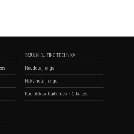
SMULKI BUITINĖ TECHNIKA
žės
Naudota įranga
Nukainota įranga
Komplektai: Kaitlentės + Orkaitės