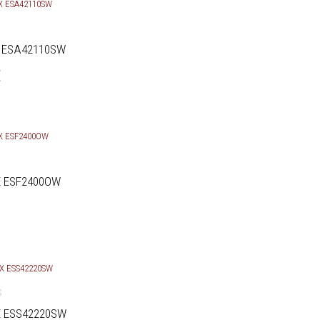
S
X ESA42110SW
€
X ESF2400OW
S
X ESS42220SW