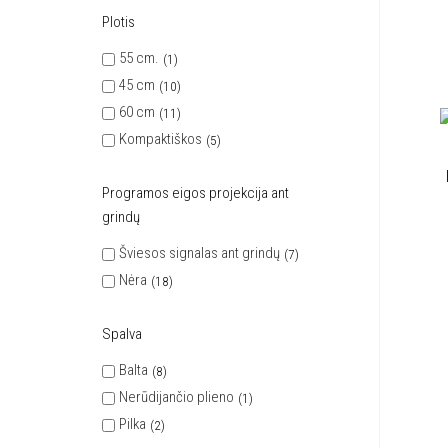
Plotis
55 cm.
1
45 cm
10
60 cm
11
Kompaktiškos
5
Programos eigos projekcija ant
grindų
Šviesos signalas ant grindų
7
Nėra
18
Spalva
Balta
8
Nerūdijančio plieno
1
Pilka
2