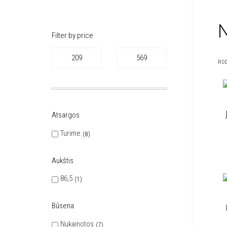
Filter by price
ROD
Atsargos
Turime
8
Aukštis
86,5
1
Būsena
Nukainotos
7