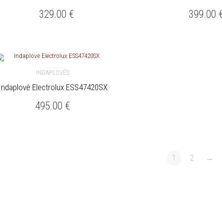
329.00
€
399.00
INDAPLOVĖS
Indaplovė Electrolux ESS47420SX
Į KREPŠELĮ
495.00
€
1
2
→