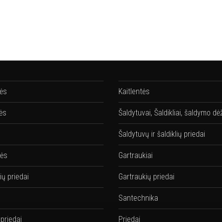
lės
Kaitlentės
ės
Šaldytuvai, Šaldikliai, šaldymo dė
Šaldytuvų ir šaldiklių priedai
vės
Gartraukiai
ių priedai
Gartraukių priedai
Santechnika
 priedai
Priedai