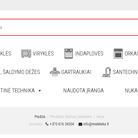
YKLĖS
VIRYKLĖS
INDAPLOVĖS
ORKA
I, ŠALDYMO DĖŽĖS
GARTRAUKIAI
SANTECHN
ITINĖ TECHNIKA
NAUDOTA ĮRANGA
NUKA
Pradžia
Produkto Stalčius įrankiams
Nėra
kontaktai
+370 676 34504
info@mieleteka.lt