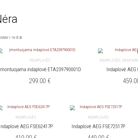
Nėra
OMA 1–16 IŠ 26
,
INDAPLOVĖS
INDAPLOVĖS
NEMOKAM
Įmontuojama indaplovė ETA239790001D
Indaplovė AEG
Į KREPŠELĮ
Į KREPŠELĮ
299.00
€
459.
INDAPLOVĖS
INDAPLOVĖS
Indaplovė AEG FSE62417P
Indaplovė AEG FSE72517P
Į KREPŠELĮ
Į KREPŠELĮ
419.00
€
449.00
€