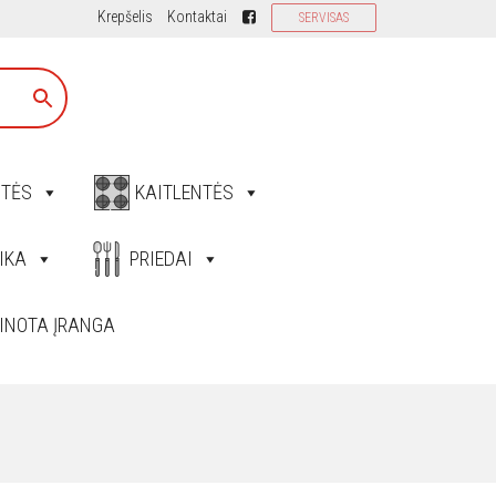
Krepšelis
Kontaktai
SERVISAS
ITĖS
KAITLENTĖS
IKA
PRIEDAI
INOTA ĮRANGA