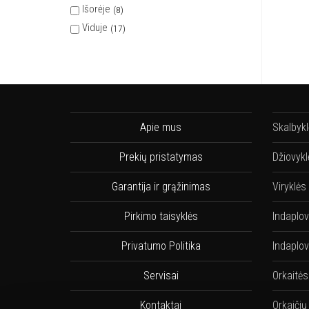
Išorėje
8
Viduje
17
Apie mus
Skalbyk
Prekių pristatymas
Džiovykl
Garantija ir grąžinimas
Viryklės
Pirkimo taisyklės
Indaplo
Privatumo Politika
Indaplov
Servisai
Orkaitės
Kontaktai
Orkaičių