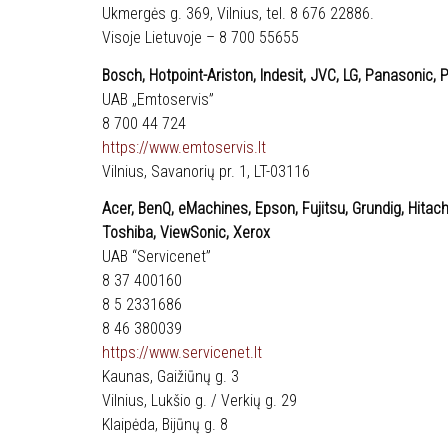
Ukmergės g. 369, Vilnius, tel. 8 676 22886.
Visoje Lietuvoje – 8 700 55655
Bosch, Hotpoint-Ariston, Indesit, JVC, LG, Panasonic
UAB „Emtoservis”
8 700 44 724
https://www.emtoservis.lt
Vilnius, Savanorių pr. 1, LT-03116
Acer, BenQ, eMachines, Epson, Fujitsu, Grundig, Hitac
Toshiba, ViewSonic, Xerox
UAB “Servicenet”
8 37 400160
8 5 2331686
8 46 380039
https://www.servicenet.lt
Kaunas, Gaižiūnų g. 3
Vilnius, Lukšio g. / Verkių g. 29
Klaipėda, Bijūnų g. 8