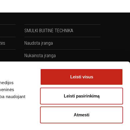
SMULKI BUITINĖ TECHNIKA
žės
Naudota įranga
Nukainota įranga
Komplektai: Kaitlentės + Orkaitės
Leisti visus
medijos
omeninės
Leisti pasirinkimą
arba naudojant
Atmesti