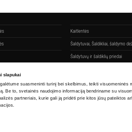
lės
Kaitlentės
ės
Šaldytuvai, Šaldikliai, šaldymo dė
Šaldytuvų ir šaldiklių priedai
vės
Gartraukiai
i slapukai
ių priedai
Gartraukių priedai
alėtume suasmeninti turinį bei skelbimus, teikti visuomeninės 
autą. Be to, svetainės naudojimo informaciją bendriname su visu
Santechnika
lizės partneriais, kurie gali ją pridėti prie kitos jūsų pateiktos 
acijos.
 priedai
Priedai