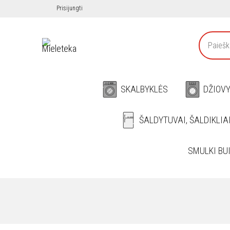
Prisijungti
SKALBYKLĖS
DŽIOV
ŠALDYTUVAI, ŠALDIKLIA
SMULKI BU