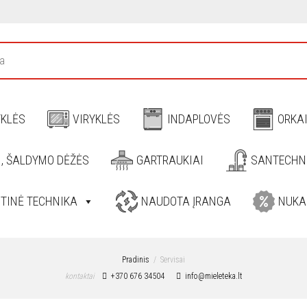
YKLĖS
VIRYKLĖS
INDAPLOVĖS
ORKA
I, ŠALDYMO DĖŽĖS
GARTRAUKIAI
SANTECHN
ITINĖ TECHNIKA
NAUDOTA ĮRANGA
NUKA
Pradinis
Servisai
kontaktai
+370 676 34504
info@mieleteka.lt