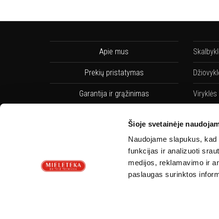
Apie mus
Skalbyk
Prekių pristatymas
Džiovykl
Garantija ir grąžinimas
Viryklės
Pirkimo taisyklės
Indaplo
Šioje svetainėje naudojam
Privatumo Politika
Indaplov
Naudojame slapukus, kad g
funkcijas ir analizuoti sr
Servisai
Orkaitės
medijos, reklamavimo ir ana
paslaugas surinktos inform
Kontaktai
Orkaičių