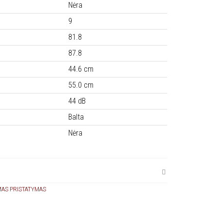
Nėra
9
81.8
87.8
44.6 cm
55.0 cm
44 dB
Balta
Nėra
AS PRISTATYMAS