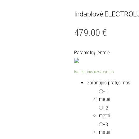
Indaplovė ELECTROL
Nemokamas
pristatymas
479.00
€
Parametrų lentelė
Išankstinis užsakymas
Garantijos pratęsimas
+1
metai
+2
metai
+3
metai