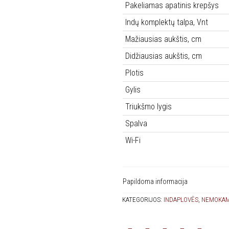
Pakeliamas apatinis krepšys
Indų komplektų talpa, Vnt
Mažiausias aukštis, cm
Didžiausias aukštis, cm
Plotis
Gylis
Triukšmo lygis
Spalva
Wi-Fi
Papildoma informacija
KATEGORIJOS:
INDAPLOVĖS
,
NEMOKAM