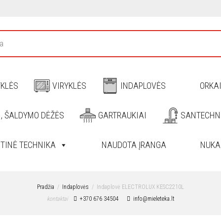
YKLĖS
VIRYKLĖS
INDAPLOVĖS
ORKA
I, ŠALDYMO DĖŽĖS
GARTRAUKIAI
SANTECHN
ITINĖ TECHNIKA
NAUDOTA ĮRANGA
NUKA
Pradžia
Indaplovės
Indaplovė ELECTROLUX KESC2210L
kontaktai
+370 676 34504
info@mieleteka.lt