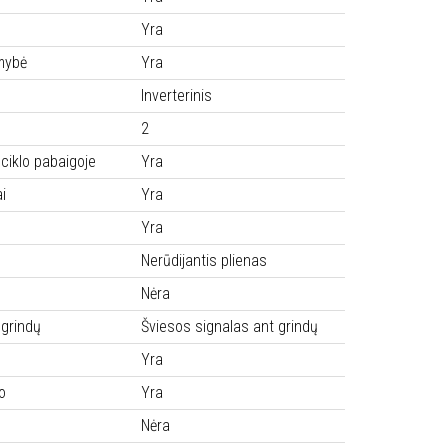
Yra
mybė
Yra
Inverterinis
2
ciklo pabaigoje
Yra
i
Yra
Yra
Nerūdijantis plienas
Nėra
 grindų
Šviesos signalas ant grindų
Yra
o
Yra
Nėra