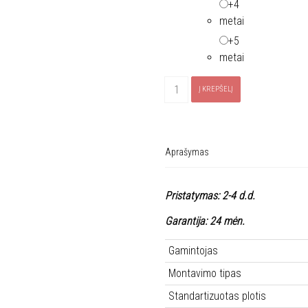
+4
metai
+5
metai
produkto
Į KREPŠELĮ
kiekis:
Indaplovė
ELECTROLUX
KESC2210L
Aprašymas
Pristatymas: 2-4 d.d.
Garantija: 24 mėn.
Gamintojas
Montavimo tipas
Standartizuotas plotis