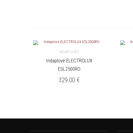
INDAPLOVĖS
Indaplovė ELECTROLUX
Į KREPŠELĮ
Į 
ESL2500RO
329.00
€