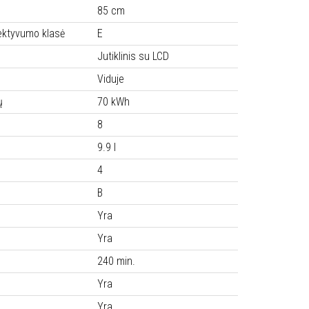
85 cm
ektyvumo klasė
E
Jutiklinis su LCD
Viduje
ų
70 kWh
8
9.9 l
4
B
Yra
Yra
240 min.
Yra
Yra