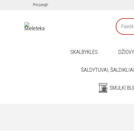
Prisijungti
SKALBYKLĖS
DŽIOV
ŠALDYTUVAI, ŠALDIKLIA
SMULKI BU