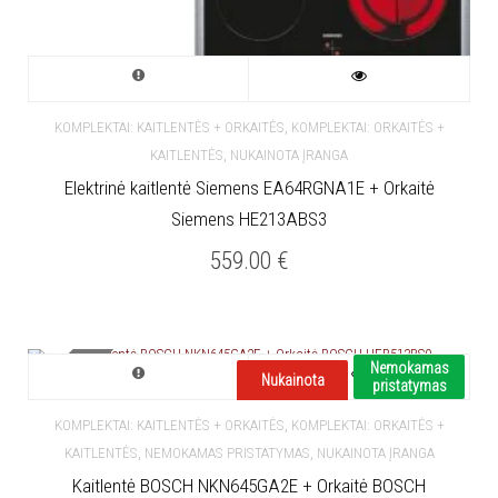
,
KOMPLEKTAI: KAITLENTĖS + ORKAITĖS
KOMPLEKTAI: ORKAITĖS +
,
KAITLENTĖS
NUKAINOTA ĮRANGA
Elektrinė kaitlentė Siemens EA64RGNA1E + Orkaitė
Siemens HE213ABS3
559.00
€
NETURIME
Nemokamas
Nukainota
pristatymas
,
KOMPLEKTAI: KAITLENTĖS + ORKAITĖS
KOMPLEKTAI: ORKAITĖS +
,
,
KAITLENTĖS
NEMOKAMAS PRISTATYMAS
NUKAINOTA ĮRANGA
Kaitlentė BOSCH NKN645GA2E + Orkaitė BOSCH