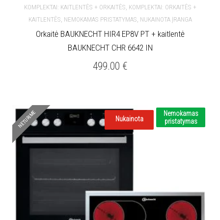
,
KOMPLEKTAI: KAITLENTĖS + ORKAITĖS
KOMPLEKTAI: ORKAITĖS +
,
,
KAITLENTĖS
NEMOKAMAS PRISTATYMAS
NUKAINOTA ĮRANGA
Orkaitė BAUKNECHT HIR4 EP8V PT + kaitlentė
BAUKNECHT CHR 6642 IN
499.00
€
NETURIME
Nemokamas
Nukainota
pristatymas