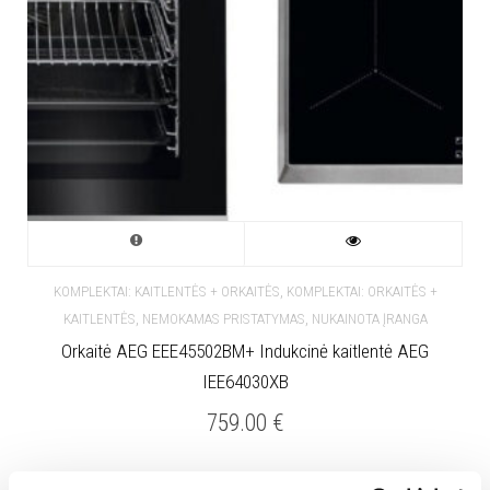
,
KOMPLEKTAI: KAITLENTĖS + ORKAITĖS
KOMPLEKTAI: ORKAITĖS +
,
,
KAITLENTĖS
NEMOKAMAS PRISTATYMAS
NUKAINOTA ĮRANGA
Orkaitė AEG EEE45502BM+ Indukcinė kaitlentė AEG
IEE64030XB
759.00
€