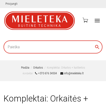
Prisijungti
Toggl
navig
Pradžia
Orkaitės
Komplektai: Orkaitės + kaitlentės
kontaktai
+370 676 34504
info@mieleteka.lt
Komplektai: Orkaitės +