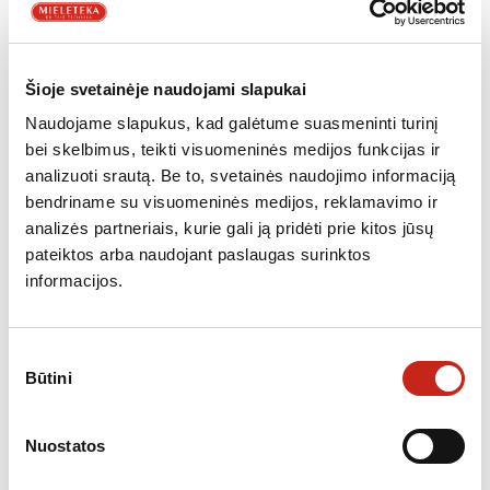
NETURIME
Nemokamas
Nukainota
pristatymas
Šioje svetainėje naudojami slapukai
,
KOMPLEKTAI: KAITLENTĖS + ORKAITĖS
KOMPLEKTAI: ORKAITĖS +
,
,
KAITLENTĖS
NEMOKAMAS PRISTATYMAS
NUKAINOTA ĮRANGA
Naudojame slapukus, kad galėtume suasmeninti turinį
bei skelbimus, teikti visuomeninės medijos funkcijas ir
Orkaitė AEG EPS335061M + kaitlentė AEG HE604070XB
analizuoti srautą. Be to, svetainės naudojimo informaciją
569.00
€
bendriname su visuomeninės medijos, reklamavimo ir
analizės partneriais, kurie gali ją pridėti prie kitos jūsų
pateiktos arba naudojant paslaugas surinktos
informacijos.
NETURIME
Nemokamas
pristatymas
Sutikimo
Nukainota
Būtini
pasirinkimas
Nuostatos