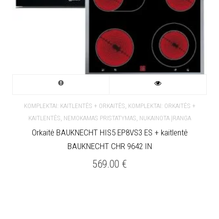
,
KOMPLEKTAI: KAITLENTĖS + ORKAITĖS
KOMPLEKTAI: ORKAITĖS +
,
,
KAITLENTĖS
NEMOKAMAS PRISTATYMAS
NUKAINOTA ĮRANGA
Orkaitė BAUKNECHT HIS5 EP8VS3 ES + kaitlentė
BAUKNECHT CHR 9642 IN
569.00
€