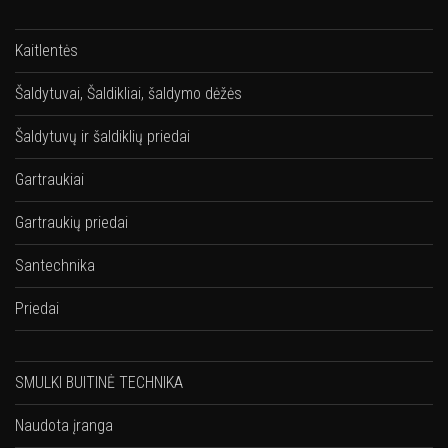
Kaitlentės
Šaldytuvai, Šaldikliai, šaldymo dėžės
Šaldytuvų ir šaldiklių priedai
Gartraukiai
Gartraukių priedai
Santechnika
Priedai
SMULKI BUITINĖ TECHNIKA
Naudota įranga