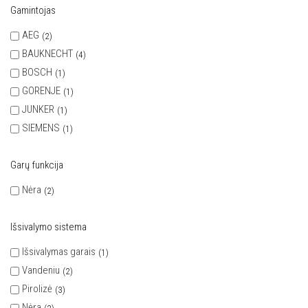
Gamintojas
AEG
2
BAUKNECHT
4
BOSCH
1
GORENJE
1
JUNKER
1
SIEMENS
1
Garų funkcija
Nėra
2
Išsivalymo sistema
Išsivalymas garais
1
Vandeniu
2
Pirolizė
3
Nėra