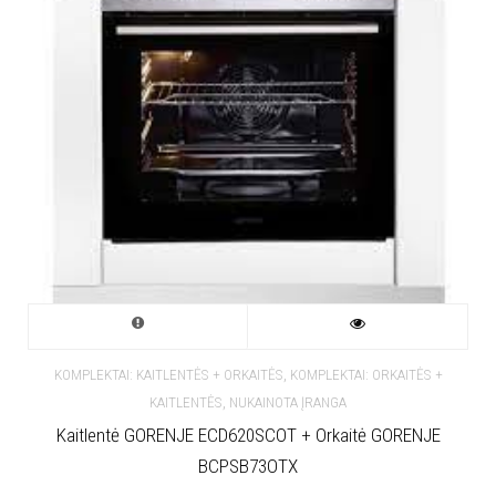
,
KOMPLEKTAI: KAITLENTĖS + ORKAITĖS
KOMPLEKTAI: ORKAITĖS +
,
KAITLENTĖS
NUKAINOTA ĮRANGA
Kaitlentė GORENJE ECD620SCOT + Orkaitė GORENJE
BCPSB73OTX