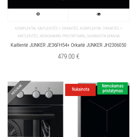
,
KOMPLEKTAI: KAITLENTĖS + ORKAITĖS
KOMPLEKTAI: ORKAITĖS +
,
,
KAITLENTĖS
NEMOKAMAS PRISTATYMAS
NUKAINOTA ĮRANGA
Kaitlentė JUNKER JE36FH54+ Orkaitė JUNKER JH2306050
479.00
€
NETURIME
Nemokamas
Nukainota
pristatymas