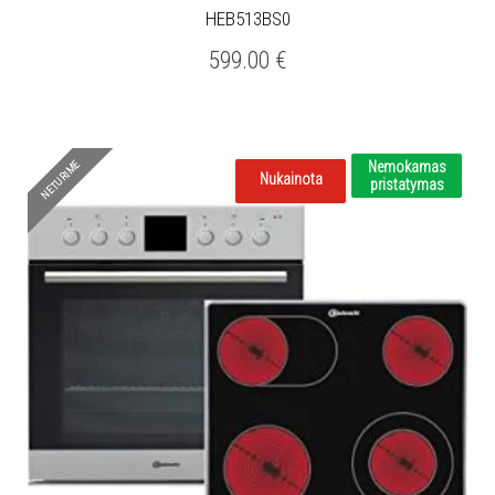
HEB513BS0
599.00
€
NETURIME
Nemokamas
Nukainota
pristatymas