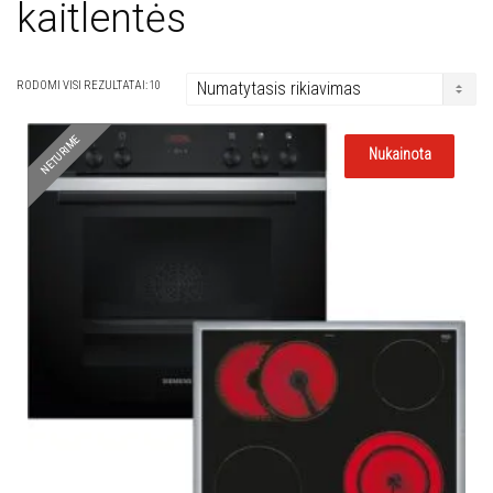
kaitlentės
RODOMI VISI REZULTATAI: 10
NETURIME
Nukainota