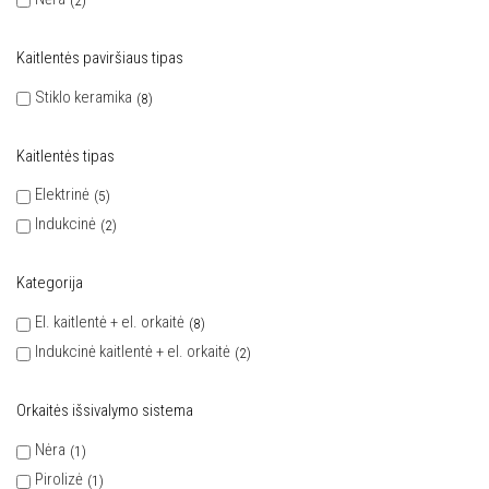
2
Kaitlentės paviršiaus tipas
Stiklo keramika
8
Kaitlentės tipas
Elektrinė
5
Indukcinė
2
Kategorija
El. kaitlentė + el. orkaitė
8
Indukcinė kaitlentė + el. orkaitė
2
Orkaitės išsivalymo sistema
Nėra
1
Pirolizė
1