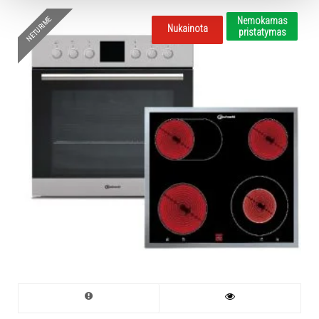
NETURIME
Nemokamas
Nukainota
pristatymas