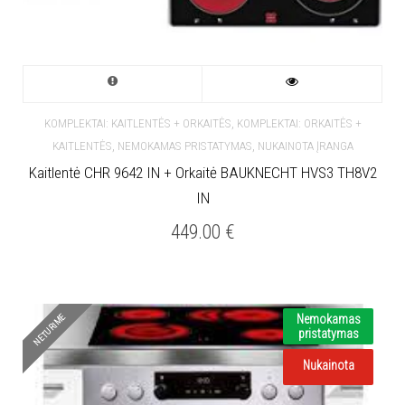
,
KOMPLEKTAI: KAITLENTĖS + ORKAITĖS
KOMPLEKTAI: ORKAITĖS +
,
,
KAITLENTĖS
NEMOKAMAS PRISTATYMAS
NUKAINOTA ĮRANGA
Kaitlentė CHR 9642 IN + Orkaitė BAUKNECHT HVS3 TH8V2
IN
449.00
€
NETURIME
Nemokamas
pristatymas
Nukainota