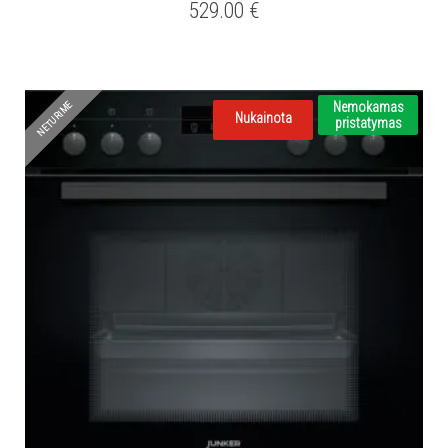
529.00
€
NETURIME
Nemokamas
Nukainota
pristatymas