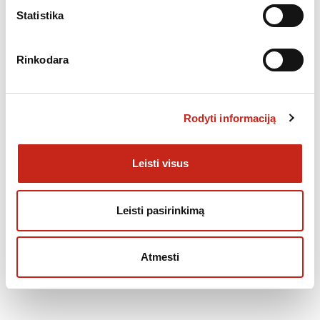
Statistika
Rinkodara
Rodyti informaciją
Leisti visus
,
KOMPLEKTAI: KAITLENTĖS + ORKAITĖS
KOMPLEKTAI: ORKAITĖS +
,
KAITLENTĖS
NUKAINOTA ĮRANGA
Leisti pasirinkimą
Orkaitė BAUKNECHT HIR4 EI8VS3 PT R + kaitlentė
BAUKNECHT CHI 6640F IN/01
Atmesti
529.00
€