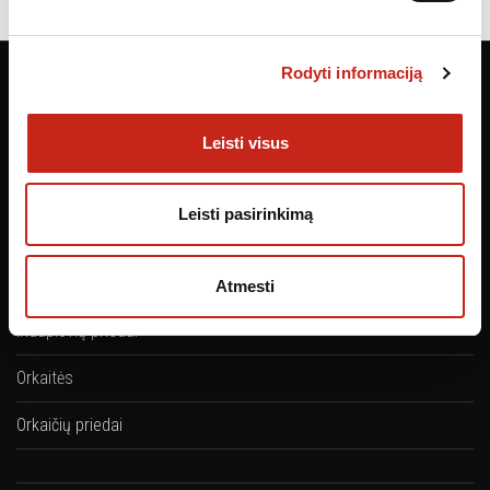
Rodyti informaciją
Skalbyklės
Leisti visus
Džiovyklės
Leisti pasirinkimą
Viryklės
Indaplovės
Atmesti
Indaplovių priedai
Orkaitės
Orkaičių priedai