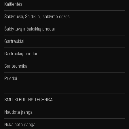
Kaitlentės
Šaldytuvai, Šaldikliai, šaldymo dėžės
Šaldytuvų ir šaldiklių priedai
Gartraukiai
Gartraukių priedai
Santechnika
Priedai
SMULKI BUITINĖ TECHNIKA
Naudota įranga
Nukainota įranga