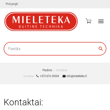
Prisijungti
Toggl
navig
Pradinis
Kontaktai
kontaktai
+370 676 34504
info@mieleteka.lt
Kontaktai: