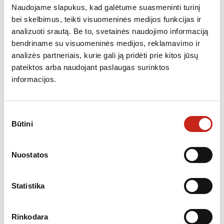
Naudojame slapukus, kad galėtume suasmeninti turinį
Darbo laikas :
bei skelbimus, teikti visuomeninės medijos funkcijas ir
I nedirbame
analizuoti srautą. Be to, svetainės naudojimo informaciją
II-IV 10.00 – 17.30
bendriname su visuomeninės medijos, reklamavimo ir
V 10.00 – 16.30
analizės partneriais, kurie gali ją pridėti prie kitos jūsų
VI 10.00-14.00
pateiktos arba naudojant paslaugas surinktos
VII nedirbame
informacijos.
REKVIZITAI
UAB Mieleteka
Sutikimo
Žirmūnų g. 101-25, Vilnius
Būtini
pasirinkimas
Įmonės kodas: 301532190
PVM kodas: LT100008082415
AB Luminor bankas, sąsk. LT494010051001827091
Nuostatos
Direktorius
Gintaras Bagdonas
Statistika
mob.: +370 676 34504
info@mieleteka.lt
Rinkodara