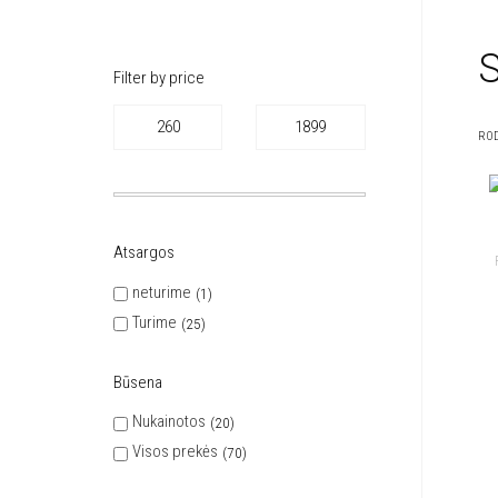
S
Filter by price
ROD
Atsargos
neturime
1
Turime
25
Būsena
Nukainotos
20
Visos prekės
70