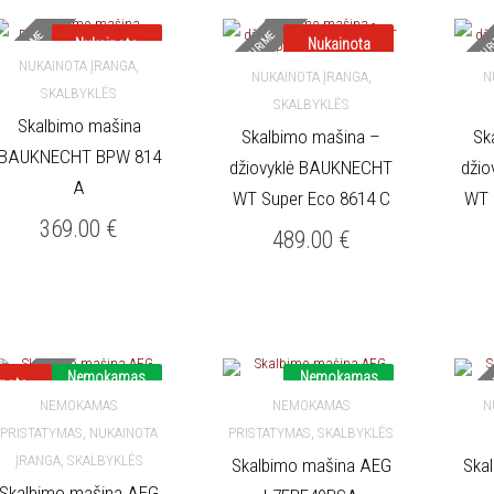
NETURIME
NETURIME
NETUR
Nukainota
Nukainota
,
NUKAINOTA ĮRANGA
,
NUKAINOTA ĮRANGA
N
SKALBYKLĖS
DAUGIAU
SKALBYKLĖS
DAUGIAU
Skalbimo mašina
Skalbimo mašina –
Sk
BAUKNECHT BPW 814
džiovyklė BAUKNECHT
dži
A
WT Super Eco 8614 C
WT 
369.00
€
489.00
€
NETURIME
NETUR
Nemokamas
Nemokamas
inota
pristatymas
pristatymas
NEMOKAMAS
NEMOKAMAS
N
,
,
PRISTATYMAS
NUKAINOTA
PRISTATYMAS
SKALBYKLĖS
DAUGIAU
Į KREPŠELĮ
,
ĮRANGA
SKALBYKLĖS
Skalbimo mašina AEG
Ska
Skalbimo mašina AEG