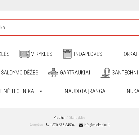
KLĖS
VIRYKLĖS
INDAPLOVĖS
ORKAI
, ŠALDYMO DĖŽĖS
GARTRAUKIAI
SANTECHNI
TINĖ TECHNIKA
NAUDOTA ĮRANGA
NUKA
Pradžia
Skalbyklės
kontaktai
+370 676 34504
info@mieleteka.lt