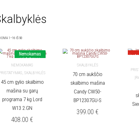
kalbyklės
OMA 1–16 IŠ 90
Nemokamas
Nukainota
pristatymas
NEMOKAMAS
SKALBYKLĖS
PRI
,
PRISTATYMAS
SKALBYKLĖS
70 cm aukščio
Į KREPŠELĮ
Į KREPŠELĮ
Į
45 cm gylio skalbimo
skalbimo mašina
mašina su garų
Candy CW50-
s
programa 7 kg Lord
BP12307GU-S
Si
W13 2.GN
399.00
€
408.00
€