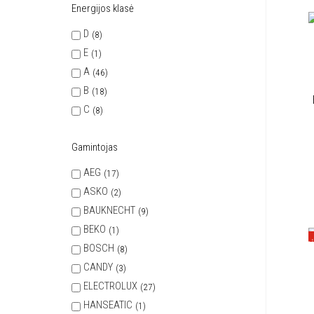
Energijos klasė
D
8
E
1
A
46
B
18
C
8
Gamintojas
AEG
17
ASKO
2
BAUKNECHT
9
BEKO
1
Nuka
BOSCH
8
CANDY
3
ELECTROLUX
27
HANSEATIC
1