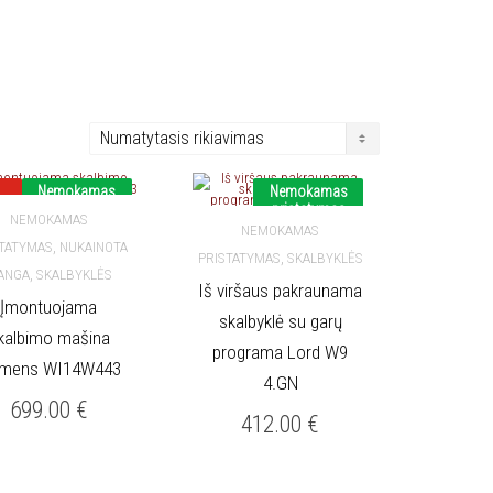
Nemokamas
Nemokamas
pristatymas
pristatymas
NEMOKAMAS
NEMOKAMAS
,
STATYMAS
NUKAINOTA
,
Į KREPŠELĮ
PRISTATYMAS
SKALBYKLĖS
Į KREPŠELĮ
,
RANGA
SKALBYKLĖS
Iš viršaus pakraunama
Įmontuojama
skalbyklė su garų
kalbimo mašina
programa Lord W9
emens WI14W443
4.GN
699.00
€
412.00
€