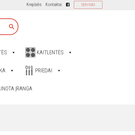
Krepšelis
Kontaktai
SERVISAS
TĖS
KAITLENTĖS
KA
PRIEDAI
INOTA ĮRANGA