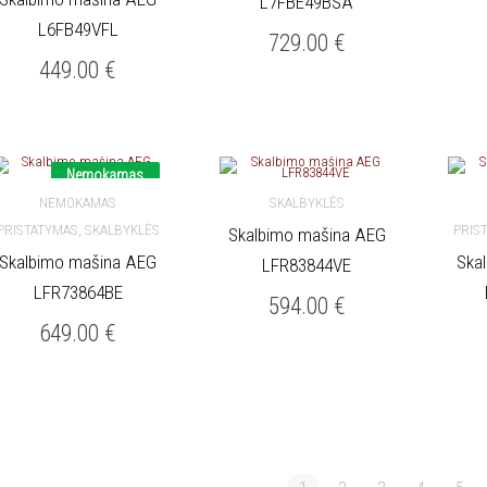
L7FBE49BSA
L6FB49VFL
729.00
€
449.00
€
Nemokamas
pristatymas
NEMOKAMAS
SKALBYKLĖS
,
PRISTATYMAS
SKALBYKLĖS
PRIS
Skalbimo mašina AEG
Į KREPŠELĮ
Į KREPŠELĮ
Skalbimo mašina AEG
Ska
LFR83844VE
LFR73864BE
594.00
€
649.00
€