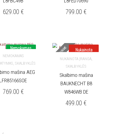
L8FBC49B
L8FED70690
629.00
€
799.00
€
NETURIME
Nemokamas
Nukainota
pristatymas
NEMOKAMAS
,
NUKAINOTA ĮRANGA
,
TATYMAS
SKALBYKLĖS
Į KREPŠELĮ
SKALBYKLĖS
DAUGIAU
lbimo mašina AEG
Skalbimo mašina
LFR85166SOE
BAUKNECHT B8
769.00
€
W846WB DE
499.00
€