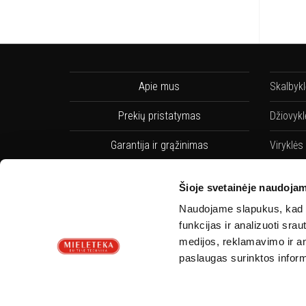
Apie mus
Skalbyk
Prekių pristatymas
Džiovykl
Garantija ir grąžinimas
Viryklės
Pirkimo taisyklės
Indaplo
Šioje svetainėje naudojam
Privatumo Politika
Indaplov
Naudojame slapukus, kad g
funkcijas ir analizuoti sr
Servisai
Orkaitės
medijos, reklamavimo ir ana
paslaugas surinktos inform
Kontaktai
Orkaičių