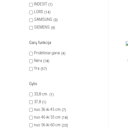
INDESIT
1
LORD
14
SAMSUNG
3
SIEMENS
4
Garų funkcija
Pridėtiniai garai
4
Nėra
18
Yra
57
Gylis
33,8 cm.
1
37,8
1
nuo 36 iki 45 cm
7
nuo 46 iki 55 cm
18
nuo 56 iki 60 cm
23