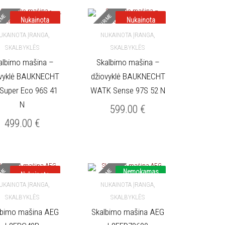
IME
NETURIME
Nukainota
Nukainota
,
,
UKAINOTA ĮRANGA
NUKAINOTA ĮRANGA
SKALBYKLĖS
SKALBYKLĖS
DAUGIAU
DAUGIAU
albimo mašina –
Skalbimo mašina –
ovyklė BAUKNECHT
džiovyklė BAUKNECHT
Super Eco 96S 41
WATK Sense 97S 52 N
N
599.00
€
499.00
€
IME
NETURIME
Nemokamas
Nukainota
pristatymas
,
,
UKAINOTA ĮRANGA
NUKAINOTA ĮRANGA
Nukainota
SKALBYKLĖS
SKALBYKLĖS
DAUGIAU
DAUGIAU
lbimo mašina AEG
Skalbimo mašina AEG