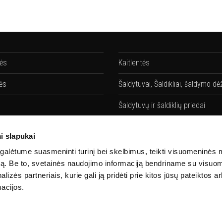
lės
Kaitlentės
ės
Šaldytuvai, Šaldikliai, šaldymo dė
Šaldytuvų ir šaldiklių priedai
vės
Gartraukiai
i slapukai
ių priedai
Gartraukių priedai
alėtume suasmeninti turinį bei skelbimus, teikti visuomeninės 
autą. Be to, svetainės naudojimo informaciją bendriname su visu
Santechnika
lizės partneriais, kurie gali ją pridėti prie kitos jūsų pateiktos 
acijos.
 priedai
Priedai