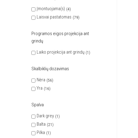
Įmontuojama(s)
4
Laisvai pastatomas
79
Programos eigos projekcija ant
grindų
Laiko projekcija ant grindų
1
Skalbiklių dozavimas
Nėra
56
Yra
16
Spalva
Dark grey
1
Balta
21
Pilka
1