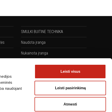
SMULKI BUITINĖ TECHNIKA
žės
Naudota įranga
Nukainota įranga
Komplektai: Kaitlentės + Orkaitės
Leisti visus
medijos
omeninės
Leisti pasirinkimą
arba naudojant
Atmesti