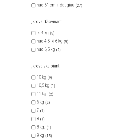
nuo 61 cm ir daugiau
27
Įkrova džiovinant
Iki 4 kg
3
nuo 4,5 iki 6 kg
9
nuo 6,5 kg
2
Įkrova skalbiant
10 kg
9
10,5 kg
1
11 kg.
2
6 kg
2
7
1
8
1
8 kg.
1
9 kg
15