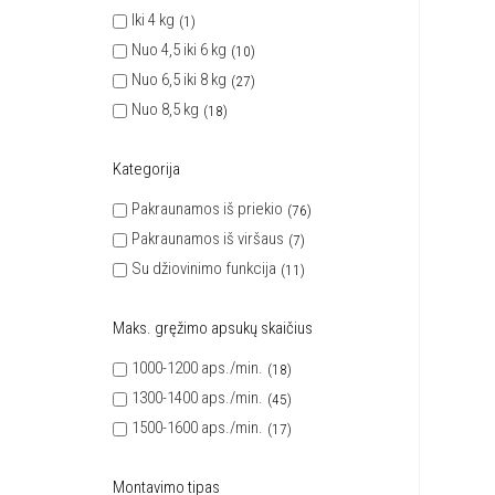
Iki 4 kg
1
Nuo 4,5 iki 6 kg
10
Nuo 6,5 iki 8 kg
27
Nuo 8,5 kg
18
Kategorija
Pakraunamos iš priekio
76
Pakraunamos iš viršaus
7
Su džiovinimo funkcija
11
Maks. gręžimo apsukų skaičius
1000-1200 aps./min.
18
1300-1400 aps./min.
45
1500-1600 aps./min.
17
Montavimo tipas