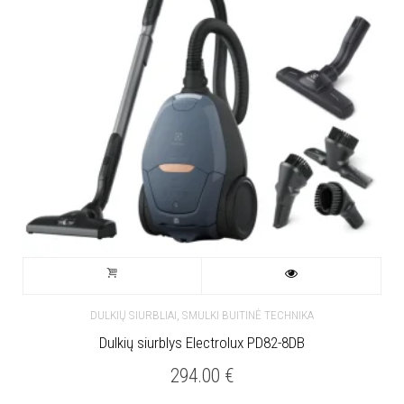
,
DULKIŲ SIURBLIAI
SMULKI BUITINĖ TECHNIKA
Dulkių siurblys Electrolux PD82-8DB
294.00
€