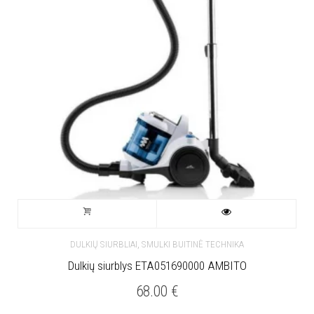
,
DULKIŲ SIURBLIAI
SMULKI BUITINĖ TECHNIKA
Dulkių siurblys ETA051690000 AMBITO
68.00
€