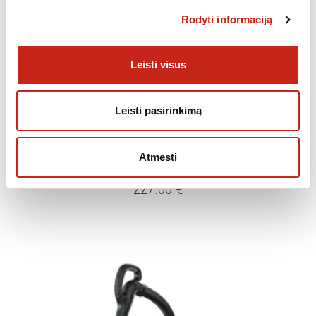
Rodyti informaciją
Leisti visus
Leisti pasirinkimą
,
DULKIŲ SIURBLIAI
SMULKI BUITINĖ TECHNIKA
Atmesti
Dulkių siurblys Electrolux PD82-4MB
227.00
€