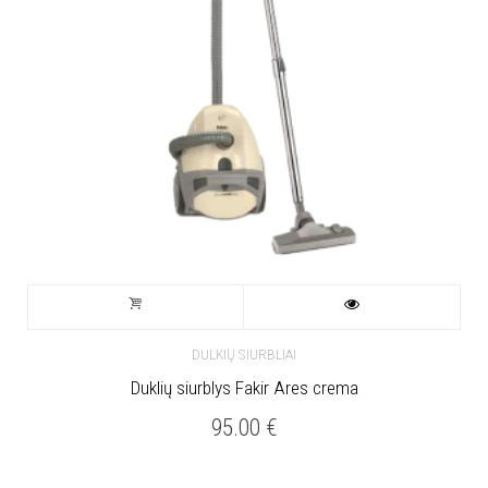
DULKIŲ SIURBLIAI
Duklių siurblys Fakir Ares crema
95.00
€