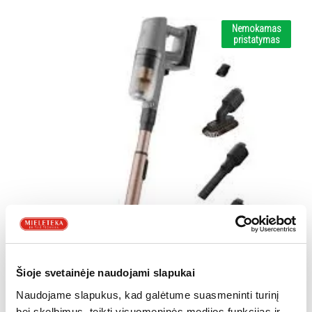
Nemokamas
pristatymas
Šioje svetainėje naudojami slapukai
Naudojame slapukus, kad galėtume suasmeninti turinį
bei skelbimus, teikti visuomeninės medijos funkcijas ir