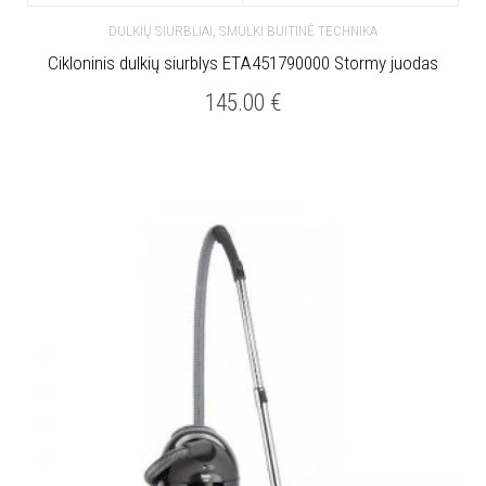
,
DULKIŲ SIURBLIAI
SMULKI BUITINĖ TECHNIKA
Cikloninis dulkių siurblys ETA451790000 Stormy juodas
145.00
€