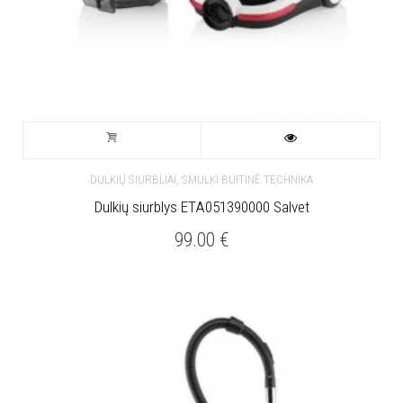
,
DULKIŲ SIURBLIAI
SMULKI BUITINĖ TECHNIKA
Dulkių siurblys ETA051390000 Salvet
99.00
€