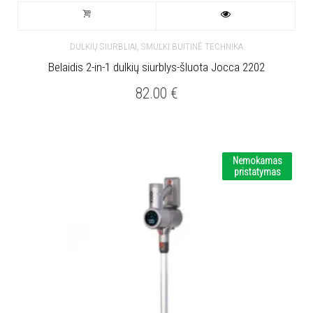
,
DULKIŲ SIURBLIAI
SMULKI BUITINĖ TECHNIKA
Belaidis 2-in-1 dulkių siurblys-šluota Jocca 2202
82.00
€
Nemokamas
pristatymas