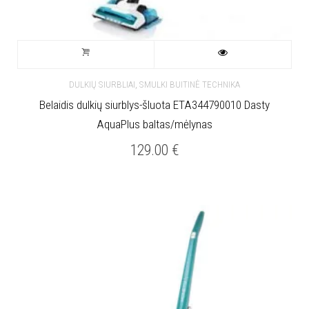
,
DULKIŲ SIURBLIAI
SMULKI BUITINĖ TECHNIKA
Belaidis dulkių siurblys-šluota ETA344790010 Dasty
AquaPlus baltas/mėlynas
129.00
€