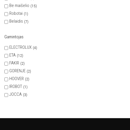
Be maišelio
15
Robotai
1
Belaidis
7
Gamintojas
ELECTROLUX
4
ETA
12
FAKIR
2
GORENJE
2
HOOVER
2
IROBOT
1
JOCCA
3