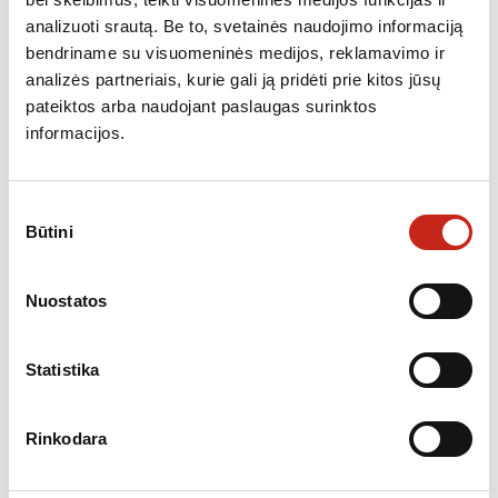
analizuoti srautą. Be to, svetainės naudojimo informaciją
,
,
DULKIŲ SIURBLIAI
NEMOKAMAS PRISTATYMAS
SMULKI BUITINĖ
bendriname su visuomeninės medijos, reklamavimo ir
TECHNIKA
analizės partneriais, kurie gali ją pridėti prie kitos jūsų
Dulkių siurblys ELECTROLUX EP82AB25UG
pateiktos arba naudojant paslaugas surinktos
399.00
€
informacijos.
Sutikimo
Būtini
pasirinkimas
Nuostatos
Statistika
Rinkodara