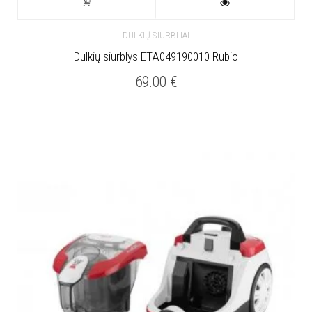
DULKIŲ SIURBLIAI
Dulkių siurblys ETA049190010 Rubio
69.00
€