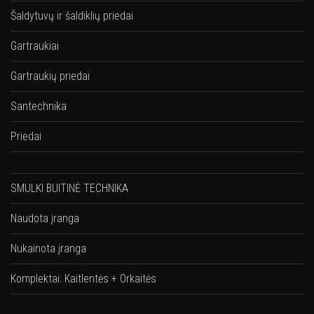
Šaldytuvų ir šaldiklių priedai
Gartraukiai
Gartraukių priedai
Santechnika
Priedai
SMULKI BUITINĖ TECHNIKA
Naudota įranga
Nukainota įranga
Komplektai: Kaitlentės + Orkaitės