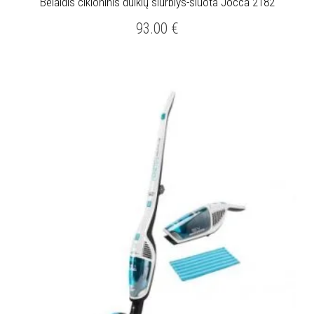
Belaidis cikloninis dulkių siurblys-šluota Jocca 2182
93.00
€