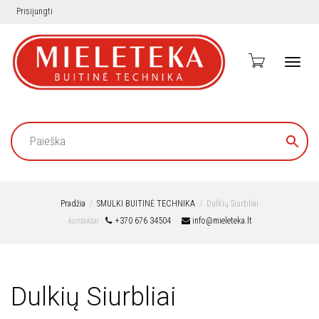
Prisijungti
Toggl
navig
Pradžia
SMULKI BUITINĖ TECHNIKA
Dulkių Siurbliai
kontaktai
+370 676 34504
info@mieleteka.lt
Dulkių Siurbliai