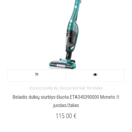
,
DULKIŲ SIURBLIAI
SMULKI BUITINĖ TECHNIKA
Belaidis dulkių siurblys-šluota ETA345390000 Moneto II
juodas/žalias
115.00
€