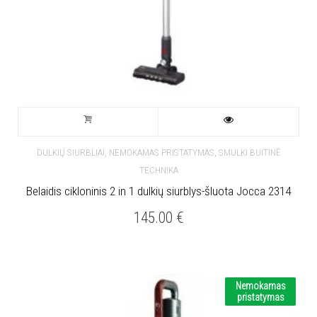
,
,
DULKIŲ SIURBLIAI
NEMOKAMAS PRISTATYMAS
SMULKI BUITINĖ
TECHNIKA
Belaidis cikloninis 2 in 1 dulkių siurblys-šluota Jocca 2314
145.00
€
Nemokamas
pristatymas