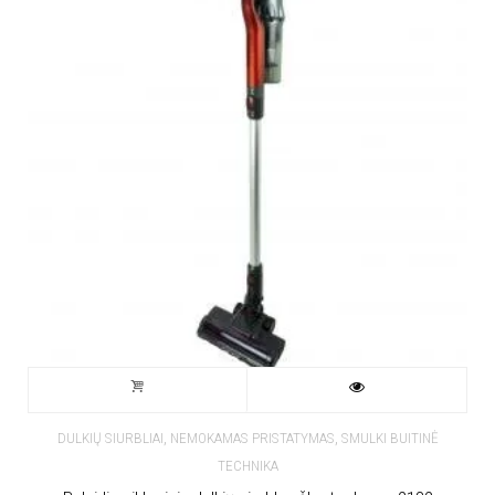
,
,
DULKIŲ SIURBLIAI
NEMOKAMAS PRISTATYMAS
SMULKI BUITINĖ
TECHNIKA