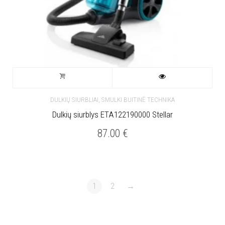
,
DULKIŲ SIURBLIAI
SMULKI BUITINĖ TECHNIKA
Dulkių siurblys ETA122190000 Stellar
87.00
€
1
2
→