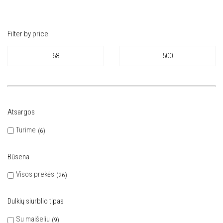
Filter by price
Atsargos
Turime
6
Būsena
Visos prekės
26
Dulkių siurblio tipas
Su maišeliu
9