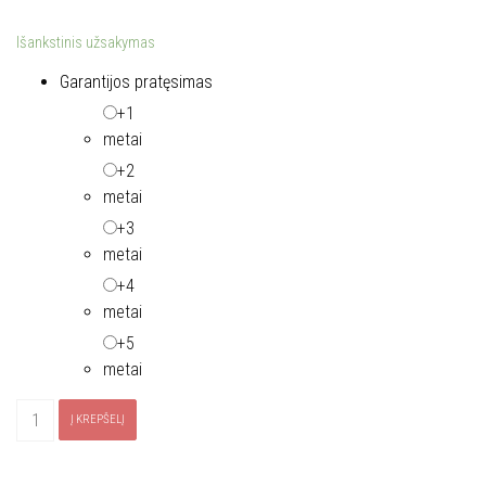
Išankstinis užsakymas
Garantijos pratęsimas
+1
metai
+2
metai
+3
metai
+4
metai
+5
metai
produkto
Į KREPŠELĮ
kiekis:
Duklių