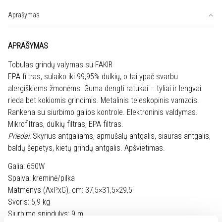
siurblys
Fakir
Aprašymas
Ares
crema
APRAŠYMAS
Tobulas grindų valymas su FAKIR
EPA filtras, sulaiko iki 99,95% dulkių, o tai ypač svarbu
alergiškiems žmonėms. Guma dengti ratukai – tyliai ir lengvai
rieda bet kokiomis grindimis. Metalinis teleskopinis vamzdis.
Rankena su siurbimo galios kontrole. Elektroninis valdymas.
Mikrofiltras, dulkių filtras, EPA filtras.
Priedai:
Skyrius antgaliams, apmušalų antgalis, siauras antgalis,
baldų šepetys, kietų grindų antgalis. Apšvietimas.
Galia: 650W
Spalva: kreminė/pilka
Matmenys (AxPxG), cm: 37,5×31,5×29,5
Svoris: 5,9 kg
Siurbimo spindulys: 9 m