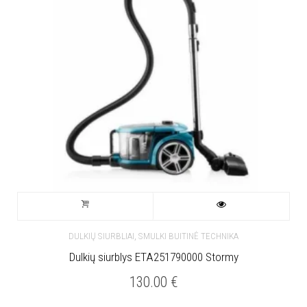
,
DULKIŲ SIURBLIAI
SMULKI BUITINĖ TECHNIKA
Dulkių siurblys ETA251790000 Stormy
130.00
€