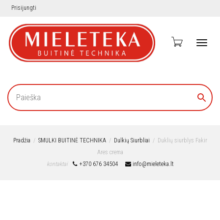
Prisijungti
Toggl
navig
Pradžia
SMULKI BUITINĖ TECHNIKA
Dulkių Siurbliai
Duklių siurblys Fakir
Ares crema
kontaktai
+370 676 34504
info@mieleteka.lt