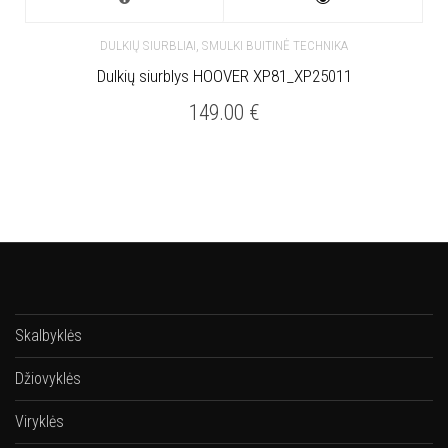
,
DULKIŲ SIURBLIAI
SMULKI BUITINĖ TECHNIKA
Dulkių siurblys HOOVER XP81_XP25011
149.00
€
Skalbyklės
Džiovyklės
Viryklės