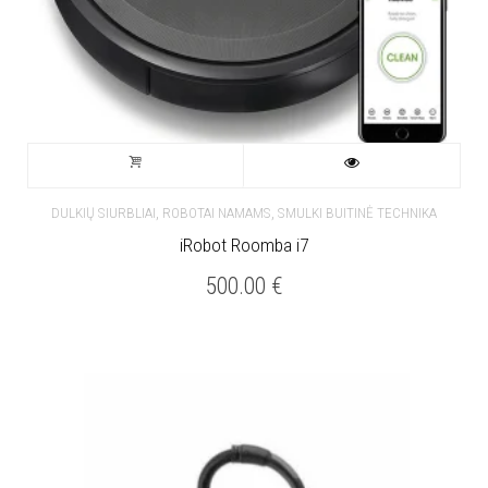
,
,
DULKIŲ SIURBLIAI
ROBOTAI NAMAMS
SMULKI BUITINĖ TECHNIKA
iRobot Roomba i7
500.00
€