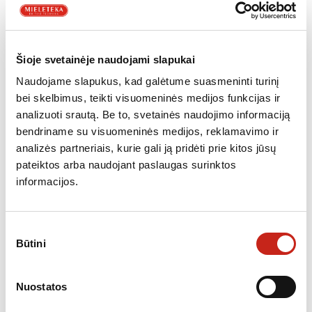
Maišelio talpa: 3,5 l
Triukšmingumas: 77 dB
TECHNINĖS CHARAKTERISTIKOS
Šioje svetainėje naudojami slapukai
Dulkių maišelio talpa, l
3,5
Naudojame slapukus, kad galėtume suasmeninti turinį
Galia, W
650
bei skelbimus, teikti visuomeninės medijos funkcijas ir
Svoris, kg
5,9
analizuoti srautą. Be to, svetainės naudojimo informaciją
Pagrindinė spalva
kreminė/pilka
bendriname su visuomeninės medijos, reklamavimo ir
analizės partneriais, kurie gali ją pridėti prie kitos jūsų
Papildoma informacija
pateiktos arba naudojant paslaugas surinktos
informacijos.
KATEGORIJA:
DULKIŲ SIURBLIAI
Sutikimo
Būtini
pasirinkimas
Nuostatos
PANAŠŪS PRODUKTAI