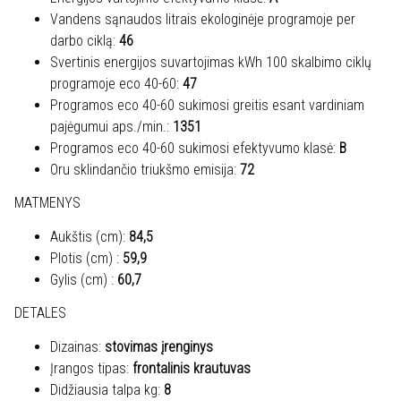
Vandens sąnaudos litrais ekologinėje programoje per
darbo ciklą:
46
Svertinis energijos suvartojimas kWh 100 skalbimo ciklų
programoje eco 40-60:
47
Programos eco 40-60 sukimosi greitis esant vardiniam
pajėgumui aps./min.:
1351
Programos eco 40-60 sukimosi efektyvumo klasė:
B
Oru sklindančio triukšmo emisija:
72
MATMENYS
Aukštis (cm):
84,5
Plotis (cm) :
59,9
Gylis (cm) :
60,7
DETALES
Dizainas:
stovimas įrenginys
Įrangos tipas:
frontalinis krautuvas
Didžiausia talpa kg:
8