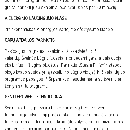
30 minučių programos dėka skalbsite trumpai. Paprasčiausiai ir
greitai parinkti jūsų skalbiniai bus švarūs vos per 30 minučių.
A ENERGINIO NAUDINGUMO KLASĖ
Itin ekonomiškas A energijos vartojimo efektyvumo klasėje.
GARŲ APDAILOS PARINKTIS
Pasibaigus programai, skalbiniai išlieka švieži iki 6
valandų. Švelnūs būgno judesiai ir pridedami garai atpalaiduoja
skalbinius ir išlygina pluoštus. Parinktis „Steam Finish“* stabdo
blogo kvapo susidarymą (skalbimo būgno viduje) iki 6 valandų po
programos pabaigos. * Ši parinktis nesuderinama su švelniu ar
žemyn skirta programa
GENTLEPOWER TECHNOLOGIJA
Švelni skalbinių priežiūra be kompromisų GentlePower
technologija tolygiai apipurškia skalbinius vandeniu iš viršaus,
todėl galima atlikti galingą ir kruopštų valymą su optimizuotomis
vandens ir energijos sąnaudomis. Nepriekaištingai švarūs