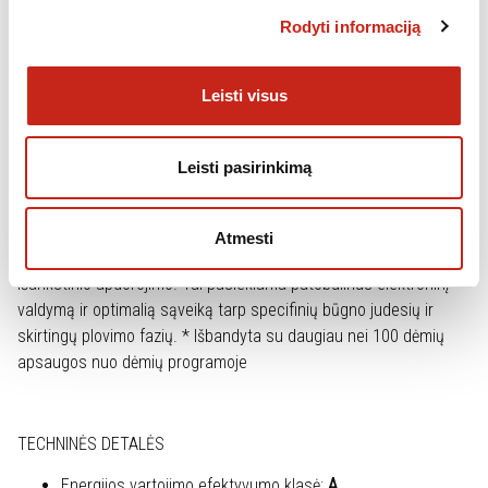
ANTIALERGINĖ PROGRAMA
Rodyti informaciją
Saugokite savo artimuosius! Antialerginė programa sumažina
dažniausiai pasitaikančius alergenus, tokius kaip žiedadulkės,
Leisti visus
erkės ar gyvūnų plaukai. Skalbimo fazės metu 60°C temperatūra
palaikoma iki 30-40 minučių, kad būtų patikimai pašalintos
žiedadulkės ir dulkių erkutės (išbandyta ir sertifikuota Allergy
Leisti pasirinkimą
UK). Iki 5 skalavimo fazių efektyviai pašalinami ploviklio likučiai.
NUO DĖMIŲ
Atmesti
Apsauga nuo dėmių pašalina net ir sunkiausias dėmes* be
išankstinio apdorojimo. Tai pasiekiama patobulinus elektroninį
valdymą ir optimalią sąveiką tarp specifinių būgno judesių ir
skirtingų plovimo fazių. * Išbandyta su daugiau nei 100 dėmių
apsaugos nuo dėmių programoje
TECHNINĖS DETALĖS
Energijos vartojimo efektyvumo klasė:
A