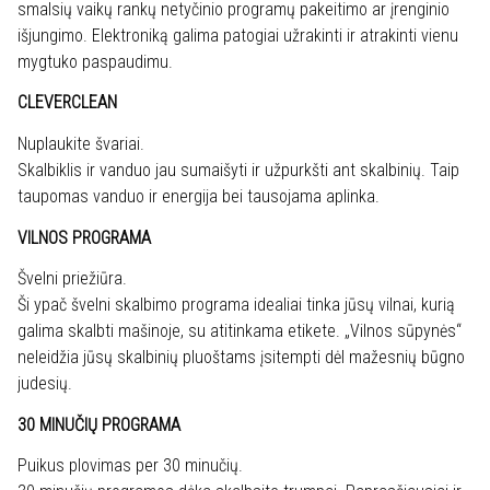
smalsių vaikų rankų netyčinio programų pakeitimo ar įrenginio
išjungimo. Elektroniką galima patogiai užrakinti ir atrakinti vienu
mygtuko paspaudimu.
CLEVERCLEAN
Nuplaukite švariai.
Skalbiklis ir vanduo jau sumaišyti ir užpurkšti ant skalbinių. Taip
taupomas vanduo ir energija bei tausojama aplinka.
VILNOS PROGRAMA
Švelni priežiūra.
Ši ypač švelni skalbimo programa idealiai tinka jūsų vilnai, kurią
galima skalbti mašinoje, su atitinkama etikete. „Vilnos sūpynės“
neleidžia jūsų skalbinių pluoštams įsitempti dėl mažesnių būgno
judesių.
30 MINUČIŲ PROGRAMA
Puikus plovimas per 30 minučių.