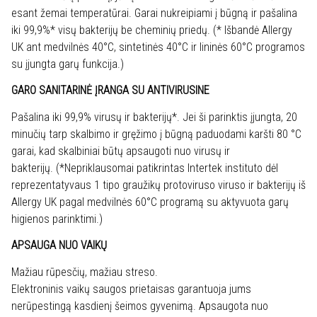
esant žemai temperatūrai. Garai nukreipiami į būgną ir pašalina
iki 99,9%* visų bakterijų be cheminių priedų. (* Išbandė Allergy
UK ant medvilnės 40°C, sintetinės 40°C ir lininės 60°C programos
su įjungta garų funkcija.)
GARO SANITARINĖ ĮRANGA SU ANTIVIRUSINE
Pašalina iki 99,9% virusų ir bakterijų*. Jei ši parinktis įjungta, 20
minučių tarp skalbimo ir gręžimo į būgną paduodami karšti 80 °C
garai, kad skalbiniai būtų apsaugoti nuo virusų ir
bakterijų. (*Nepriklausomai patikrintas Intertek instituto dėl
reprezentatyvaus 1 tipo graužikų protoviruso viruso ir bakterijų iš
Allergy UK pagal medvilnės 60°C programą su aktyvuota garų
higienos parinktimi.)
APSAUGA NUO VAIKŲ
Mažiau rūpesčių, mažiau streso.
Elektroninis vaikų saugos prietaisas garantuoja jums
nerūpestingą kasdienį šeimos gyvenimą. Apsaugota nuo