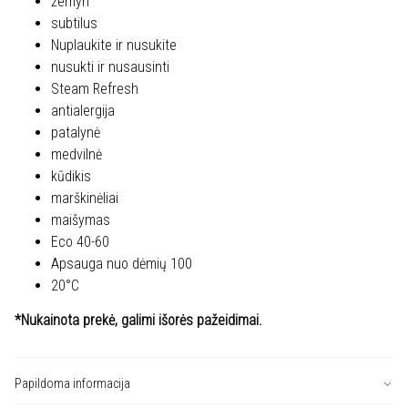
žemyn
subtilus
Nuplaukite ir nusukite
nusukti ir nusausinti
Steam Refresh
antialergija
patalynė
medvilnė
kūdikis
marškinėliai
maišymas
Eco 40-60
Apsauga nuo dėmių 100
20°C
*Nukainota prekė, galimi išorės pažeidimai.
Papildoma informacija