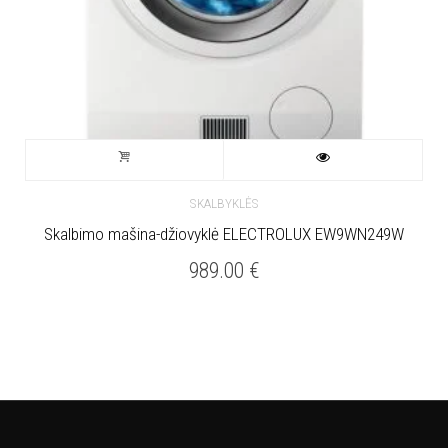
SKALBYKLĖS
Skalbimo mašina-džiovyklė ELECTROLUX EW9WN249W
989.00
€