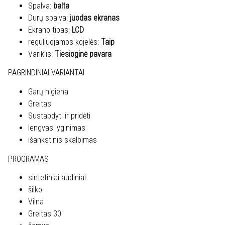
Spalva:
balta
Durų spalva:
juodas ekranas
Ekrano tipas:
LCD
reguliuojamos kojelės:
Taip
Variklis:
Tiesioginė pavara
PAGRINDINIAI VARIANTAI
Garų higiena
Greitas
Sustabdyti ir pridėti
lengvas lyginimas
išankstinis skalbimas
PROGRAMAS
sintetiniai audiniai
šilko
Vilna
Greitas 30′