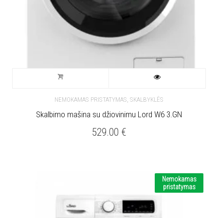
,
NEMOKAMAS PRISTATYMAS
SKALBYKLĖS
Skalbimo mašina su džiovinimu Lord W6 3.GN
529.00
€
Nemokamas
pristatymas