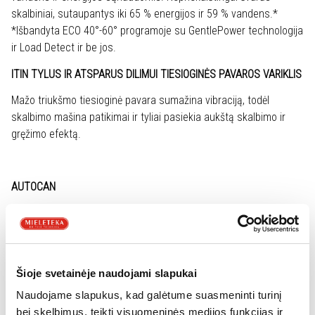
skalbiniai, sutaupantys iki 65 % energijos ir 59 % vandens.*
*Išbandyta ECO 40°-60° programoje su GentlePower technologija
ir Load Detect ir be jos.
ITIN TYLUS IR ATSPARUS DILIMUI TIESIOGINĖS PAVAROS VARIKLIS
Mažo triukšmo tiesioginė pavara sumažina vibraciją, todėl
skalbimo mašina patikimai ir tyliai pasiekia aukštą skalbimo ir
gręžimo efektą.
AUTOCAN
Automatinė dozavimo sistema yra praktiškai atidaromame
stalčiuje ir užtikrina geriausius rezultatus taupant laiką bei
išteklius. Kai tik įpilama skalbiklio ir audinių minkštiklio,
„AutoDose“ jutikliai nustato tinkamą skalbiklio kiekį pagal įkrovos
Šioje svetainėje naudojami slapukai
dydį ir nešvarumo laipsnį. Per kiekvieną skalbimo ciklą galima
Naudojame slapukus, kad galėtume suasmeninti turinį
sutaupyti iki 30 %* skalbiklio. Užpildytos dozavimo sistemos
bei skelbimus, teikti visuomeninės medijos funkcijas ir
pakanka iki 26 skalbinių**. * Palyginti su rekomenduojamomis