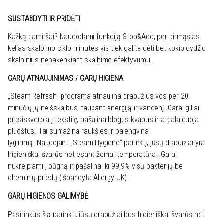
SUSTABDYTI IR PRIDĖTI
Kažką pamiršai? Naudodami funkciją Stop&Add, per pirmąsias
kelias skalbimo ciklo minutes vis tiek galite dėti bet kokio dydžio
skalbinius nepakenkiant skalbimo efektyvumui.
GARŲ ATNAUJINIMAS / GARŲ HIGIENA
„Steam Refresh“ programa atnaujina drabužius vos per 20
minučių jų neišskalbus, taupant energiją ir vandenį. Garai giliai
prasiskverbia į tekstilę, pašalina blogus kvapus ir atpalaiduoja
pluoštus. Tai sumažina raukšles ir palengvina
lyginimą. Naudojant „Steam Hygiene“ parinktį, jūsų drabužiai yra
higieniškai švarūs net esant žemai temperatūrai. Garai
nukreipiami į būgną ir pašalina iki 99,9% visų bakterijų be
cheminių priedų (išbandyta Allergy UK).
GARŲ HIGIENOS GALIMYBĖ
Pasirinkus šią parinktį, jūsų drabužiai bus higieniškai švarūs net