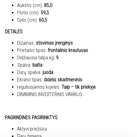
Aukštis (cm):
85,0
Plotis (cm):
59,5
Gylis (cm):
60,5
DETALĖS
Dizainas:
stovimas įrenginys
Prietaiso tipas:
frontalinis krautuvas
Didžiausia talpa kg:
9
Spalva:
balta
Durų spalva:
juoda
Ekrano tipas:
didelis skaitmeninis
reguliuojamos kojelės:
Taip – ​​tik priekyje
DINAMINIS INVERTERINIS VARIKLIS
PAGRINDINĖS PASIRINKTYS
Aktyvi priežiūra
Garų higiena