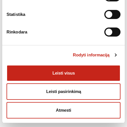
Marškiniai
Baltas
Statistika
Sumaišykite
Woolmark
Rinkodara
Eco 40-60
20°C
Dėmės 40
Rodyti informaciją
*Nukainota prekė, galimi išorės pažeidimai.
Leisti visus
Papildoma informacija
Leisti pasirinkimą
KATEGORIJOS:
NUKAINOTA ĮRANGA
,
SKALBYKLĖS
Atmesti