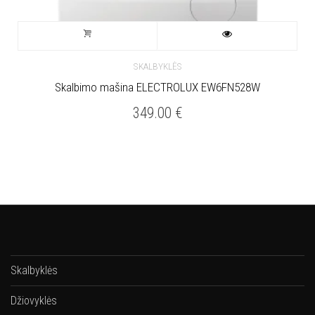
SKALBYKLĖS
Skalbimo mašina ELECTROLUX EW6FN528W
349.00
€
Skalbyklės
Džiovyklės