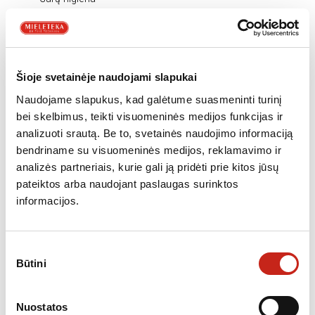
Greita Eco
Papildomas skalavimas
Sustabdyti ir pridėti
Išankstinis skalbimas
Šioje svetainėje naudojami slapukai
Naudojame slapukus, kad galėtume suasmeninti turinį
bei skelbimus, teikti visuomeninės medijos funkcijas ir
PROGRAMOS
analizuoti srautą. Be to, svetainės naudojimo informaciją
Sintetiniai audiniai
bendriname su visuomeninės medijos, reklamavimo ir
Vilna
analizės partneriais, kurie gali ją pridėti prie kitos jūsų
Greitas 30 ‘
pateiktos arba naudojant paslaugas surinktos
Subtilus
informacijos.
Nuplaukite ir nusukite
Sukite ir nusausinkite
Gaivinimas garais
Sutikimo
Antialergija
Būtini
pasirinkimas
Patalynė
medvilnė
Nuostatos
Eko medvilnė