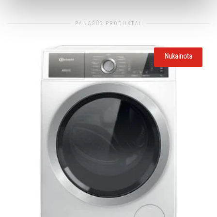
PANAŠŪS PRODUKTAI
Neturime
Nukainota