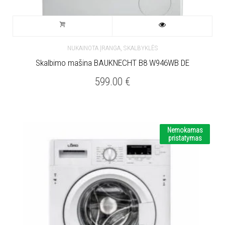
,
NUKAINOTA ĮRANGA
SKALBYKLĖS
Skalbimo mašina BAUKNECHT B8 W946WB DE
599.00
€
Nemokamas
pristatymas