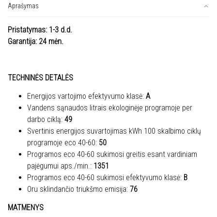
Aprašymas
Pristatymas: 1-3 d.d.
Garantija: 24 mėn.
TECHNINĖS DETALĖS
Energijos vartojimo efektyvumo klasė:
A
Vandens sąnaudos litrais ekologinėje programoje per
darbo ciklą:
49
Svertinis energijos suvartojimas kWh 100 skalbimo ciklų
programoje eco 40-60:
50
Programos eco 40-60 sukimosi greitis esant vardiniam
pajėgumui aps./min.:
1351
Programos eco 40-60 sukimosi efektyvumo klasė:
B
Oru sklindančio triukšmo emisija:
76
MATMENYS