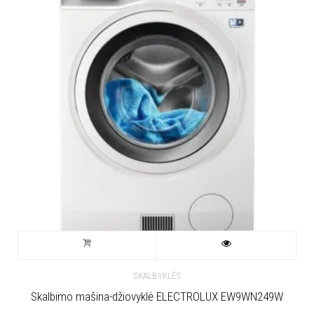
SKALBYKLĖS
Skalbimo mašina-džiovyklė ELECTROLUX EW9WN249W