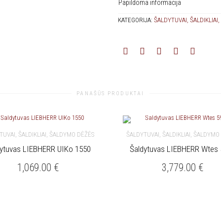
Papildoma informacija
KATEGORIJA:
ŠALDYTUVAI, ŠALDIKLIAI
PANAŠŪS PRODUKTAI
TUVAI, ŠALDIKLIAI, ŠALDYMO DĖŽĖS
ŠALDYTUVAI, ŠALDIKLIAI, ŠALDYMO
dytuvas LIEBHERR UIKo 1550
Šaldytuvas LIEBHERR Wtes
KREPŠELĮ
Į KREPŠELĮ
1,069.00
€
3,779.00
€