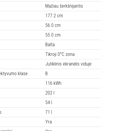
Mažiau šerkšnijantis
177.2 cm
56.0 cm
55.0 cm
Balta
Tikroji 0°C zona
Jutiklinis ekranėlis viduje
ektyvumo klasė
B
116 kWh
202 l
54 l
s
71 l
Yra