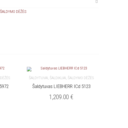
, ŠALDYMO DĖŽĖS
 DĖŽĖS
ŠALDYTUVAI, ŠALDIKLIAI, ŠALDYMO DĖŽĖS
 5972
Šaldytuvas LIEBHERR ICd 5123
Į KREPŠELĮ
1,209.00
€