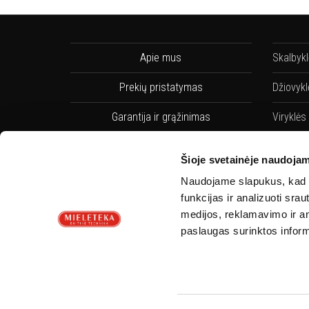
Apie mus
Skalbyk
Prekių pristatymas
Džiovykl
Garantija ir grąžinimas
Viryklės
Pirkimo taisyklės
Indaplo
Šioje svetainėje naudojam
Privatumo Politika
Indaplov
Naudojame slapukus, kad g
funkcijas ir analizuoti sr
Servisai
Orkaitės
medijos, reklamavimo ir ana
paslaugas surinktos inform
Kontaktai
Orkaičių