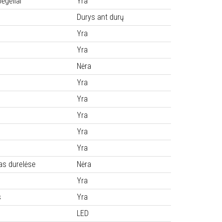
ėgeliai
Yra
Durys ant durų
Yra
Yra
Nėra
Yra
Yra
Yra
Yra
Yra
mas durelėse
Nėra
Yra
s
Yra
LED