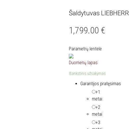
Šaldytuvas LIEBHERR
1,799.00
€
Parametrų lentelė
Duomenų lapas
Išankstinis užsakymas
Garantijos pratęsimas
+1
metai
+2
metai
+3