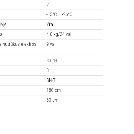
2
-15°C – -26°C
lyje
Yra
al.
4.0 kg/24 val.
je nutrūkus elektros
9 val.
33 dB
B
SN-T
180 cm
60 cm