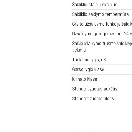
Šaldiklio stalčių skaičius
Šaldiklio šaldymo temperatūra
Greito užšaldymo funkcija šaldik
Užšaldymo galingumas per 24 v
Šalčio išlaikymo trukmė šaldikly
tiekimui
Triukšmo lygis, dB
Garso lygio klasė
Klimato klasė
Standartizuotas aukštis
Standartizuotas plotis