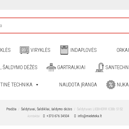
YKLĖS
VIRYKLĖS
INDAPLOVĖS
ORKA
I, ŠALDYMO DĖŽĖS
GARTRAUKIAI
SANTECHN
ITINĖ TECHNIKA
NAUDOTA ĮRANGA
NUKA
Pradžia
Šaldytuvai, Šaldikliai, šaldymo dėžės
Šaldytuvas LIEBHERR ICBb 5152
kontaktai
+370 676 34504
info@mieleteka.lt