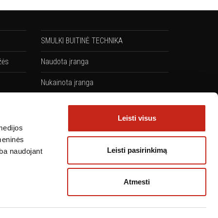
SMULKI BUITINĖ TECHNIKA
žės
Naudota įranga
Nukainota įranga
Komplektai: Kaitlentės + Orkaitės
Leisti visus
medijos
omeninės
Leisti pasirinkimą
arba naudojant
Atmesti