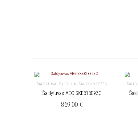
ŠALDYTUVAI, ŠALDIKLIAI, ŠALDYMO DĖŽĖS
ŠALDY
Šaldytuvas AEG SKE818E9ZC
Šal
Į KREPŠELĮ
Į 
869.00
€