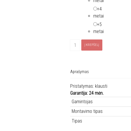
metai
+4
metai
+5
metai
produkto
Į KREPŠELĮ
kiekis:
Šaldytuvas
LIEBHERR
ICBb
Aprašymas
5152
Pristatymas: klausti
Garantija: 24 mėn.
Gamintojas
Montavimo tipas
Tipas