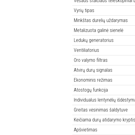
Vėsaus stalčiaus teleskopiniai b
Vyrių tipas
Minkštas durelių uždarymas
Metalizuota galinė sienelė
Ledukų generatorius
Ventiliatorius
Oro valymo filtras
Atvirų durų signalas
Ekonominis režimas
Atostogų funkcija
Individualus lentynėlių išdėsty
Greitas vėsinimas šaldytuve
Keičiama durų atidarymo krypti
Apšvietimas