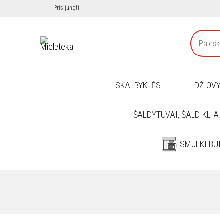
Prisijungti
SKALBYKLĖS
DŽIOV
ŠALDYTUVAI, ŠALDIKLIA
SMULKI BU