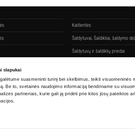
lės
Kaitlentės
ės
Šaldytuvai, Šaldikliai, šaldymo dė
Šaldytuvų ir šaldiklių priedai
vės
Gartraukiai
i slapukai
ių priedai
Gartraukių priedai
alėtume suasmeninti turinį bei skelbimus, teikti visuomeninės 
autą. Be to, svetainės naudojimo informaciją bendriname su visu
Santechnika
lizės partneriais, kurie gali ją pridėti prie kitos jūsų pateiktos 
acijos.
 priedai
Priedai