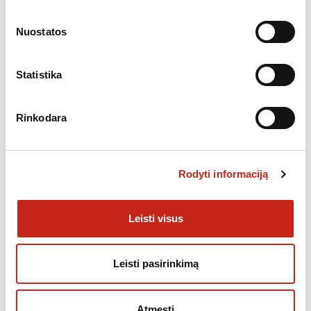
,
INDAPLOVĖS
NEMOKAMAS PRISTATYMAS
Nuostatos
Indaplovė SIEMENS SN43ES03AE
569.00
€
Statistika
Rinkodara
NETURIME
Nemokamas
Nukainota
pristatymas
Rodyti informaciją
Leisti visus
Leisti pasirinkimą
Atmesti