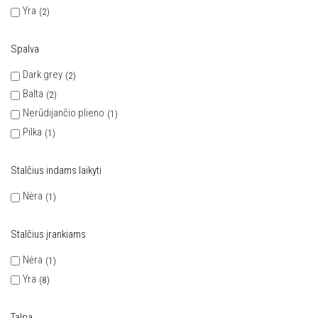
Yra
2
Spalva
Dark grey
2
Balta
2
Nerūdijančio plieno
1
Pilka
1
Stalčius indams laikyti
Nėra
1
Stalčius įrankiams
Nėra
1
Yra
8
Talpa