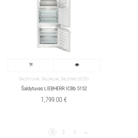
ŠALDYTUVAI, ŠALDIKLIAI, ŠALDYMO DĖŽĖS
Šaldytuvas LIEBHERR ICBb 5152
1,799.00
€
1
2
3
→