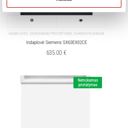
,
,
INDAPLOVĖS
NEMOKAMAS PRISTATYMAS
NUKAINOTA ĮRANGA
Indaplovė Siemens SX63EX02CE
635.00
€
Nemokamas
pristatymas