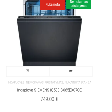
Nemokamas
Nukainota
pristatymas
,
,
INDAPLOVĖS
NEMOKAMAS PRISTATYMAS
NUKAINOTA ĮRANGA
Indaplovė SIEMENS iQ500 SX65EX07CE
749.00
€