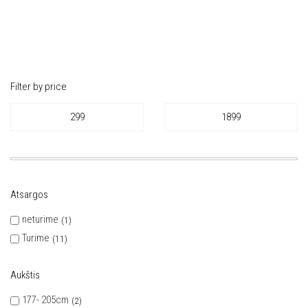
Filter by price
Atsargos
neturime
1
Turime
11
Aukštis
177- 205cm
2