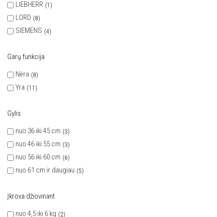
LIEBHERR
1
LORD
8
SIEMENS
4
Garų funkcija
Nėra
8
Yra
11
Gylis
nuo 36 iki 45 cm
3
nuo 46 iki 55 cm
3
nuo 56 iki 60 cm
6
nuo 61 cm ir daugiau
5
Įkrova džiovinant
nuo 4,5 iki 6 kg
2