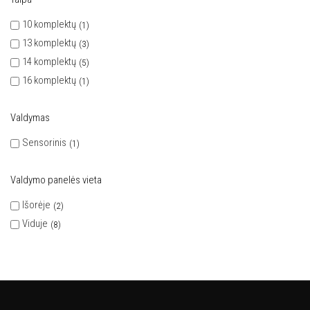
10 komplektų
1
13 komplektų
3
14 komplektų
5
16 komplektų
1
Valdymas
Sensorinis
1
Valdymo panelės vieta
Išorėje
2
Viduje
8