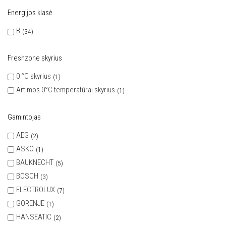
Energijos klasė
B
34
Freshzone skyrius
0 °C skyrius
1
Artimos 0°C temperatūrai skyrius
1
Gamintojas
AEG
2
ASKO
1
BAUKNECHT
5
BOSCH
3
ELECTROLUX
7
GORENJE
1
HANSEATIC
2