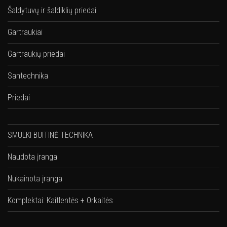
Šaldytuvų ir šaldiklių priedai
Gartraukiai
Gartraukių priedai
Santechnika
Priedai
SMULKI BUITINĖ TECHNIKA
Naudota įranga
Nukainota įranga
Komplektai: Kaitlentės + Orkaitės