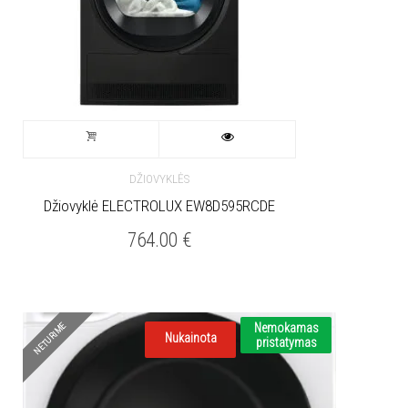
DŽIOVYKLĖS
Džiovyklė ELECTROLUX EW8D595RCDE
764.00
€
NETURIME
Nemokamas
Nukainota
pristatymas