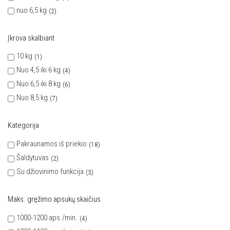
nuo 6,5 kg
2
Įkrova skalbiant
10 kg
1
Nuo 4,5 iki 6 kg
4
Nuo 6,5 iki 8 kg
6
Nuo 8,5 kg
7
Kategorija
Pakraunamos iš priekio
18
Šaldytuvas
2
Su džiovinimo funkcija
3
Maks. gręžimo apsukų skaičius
1000-1200 aps./min.
4