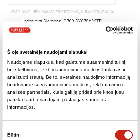
,
,
INDAPLOVĖS
NEMOKAMAS PRISTATYMAS
NUKAINOTA ĮRANGA
Indaplovė Siemens iQ700 SX678X36TE
729.00
€
Šioje svetainėje naudojami slapukai
Naudojame slapukus, kad galėtume suasmeninti turinį
NETURIME
Nemokamas
Nukainota
pristatymas
bei skelbimus, teikti visuomeninės medijos funkcijas ir
analizuoti srautą. Be to, svetainės naudojimo informaciją
bendriname su visuomeninės medijos, reklamavimo ir
analizės partneriais, kurie gali ją pridėti prie kitos jūsų
pateiktos arba naudojant paslaugas surinktos
informacijos.
Sutikimo
Būtini
pasirinkimas