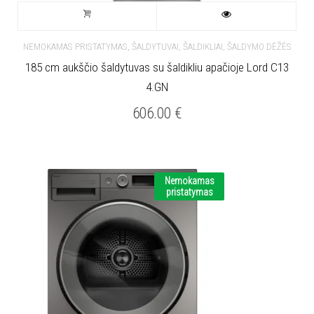
,
NEMOKAMAS PRISTATYMAS
ŠALDYTUVAI, ŠALDIKLIAI, ŠALDYMO DĖŽĖS
185 cm aukščio šaldytuvas su šaldikliu apačioje Lord C13
4.GN
606.00
€
Nemokamas
pristatymas