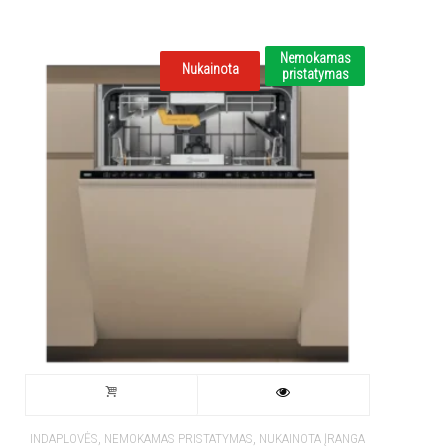
Nemokamas
Nukainota
pristatymas
,
,
INDAPLOVĖS
NEMOKAMAS PRISTATYMAS
NUKAINOTA ĮRANGA