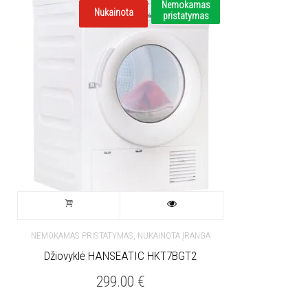
Nemokamas
Nukainota
pristatymas
,
NEMOKAMAS PRISTATYMAS
NUKAINOTA ĮRANGA
Džiovyklė HANSEATIC HKT7BGT2
299.00
€