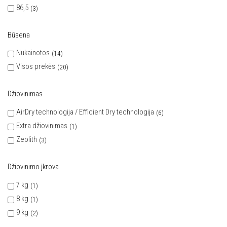
86,5
3
Būsena
Nukainotos
14
Visos prekės
20
Džiovinimas
AirDry technologija / Efficient Dry technologija
6
Extra džiovinimas
1
Zeolith
3
Džiovinimo įkrova
7 kg
1
8 kg
1
9 kg
2