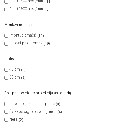
1300-1400 aps./min.
11
1500-1600 aps./min.
3
Montavimo tipas
Įmontuojama(s)
11
Laisvai pastatomas
19
Plotis
45 cm
1
60 cm
9
Programos eigos projekcija ant grindų
Laiko projekcija ant grindų
3
Šviesos signalas ant grindų
4
Nėra
2