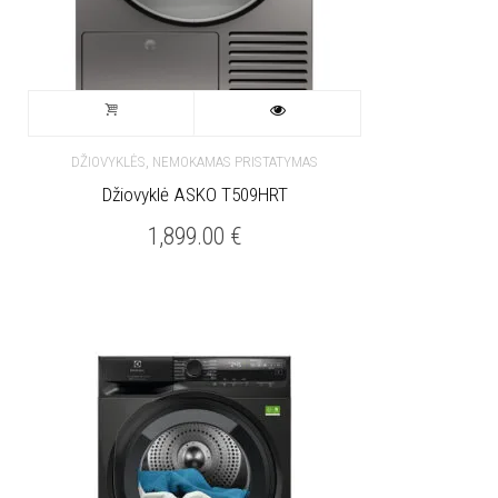
,
DŽIOVYKLĖS
NEMOKAMAS PRISTATYMAS
Džiovyklė ASKO T509HRT
1,899.00
€