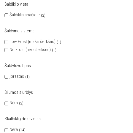
Šaldiklio vieta
Šaldiklis apačioje
2
Šaldymo sistema
Low Frost (mažai šerkšno)
1
No Frost (nėra šerkšno)
1
Šaldytuvo tipas
Įprastas
1
Šilumos siurblys
Nėra
2
Skalbiklių dozavimas
Nėra
14