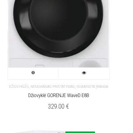
,
,
DŽIOVYKLĖS
NEMOKAMAS PRISTATYMAS
NUKAINOTA ĮRANGA
Džiovyklė GORENJE WaveD E8B
329.00
€