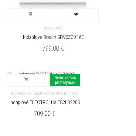
INDAPLOVĖS
Indaplovė Bosch SBV6ZCX16E
799.00
€
Nemokamas
pristatymas
,
INDAPLOVĖS
NEMOKAMAS PRISTATYMAS
Indaplovė ELECTROLUX E82LB220S
709.00
€