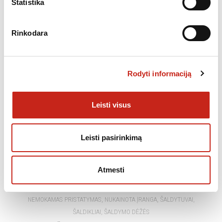
Statistika
Rinkodara
Rodyti informaciją
Leisti visus
Leisti pasirinkimą
Atmesti
,
,
NEMOKAMAS PRISTATYMAS
NUKAINOTA ĮRANGA
ŠALDYTUVAI,
ŠALDIKLIAI, ŠALDYMO DĖŽĖS