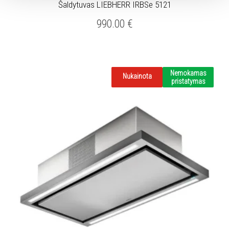
Šaldytuvas LIEBHERR IRBSe 5121
990.00
€
Nemokamas
Nukainota
pristatymas