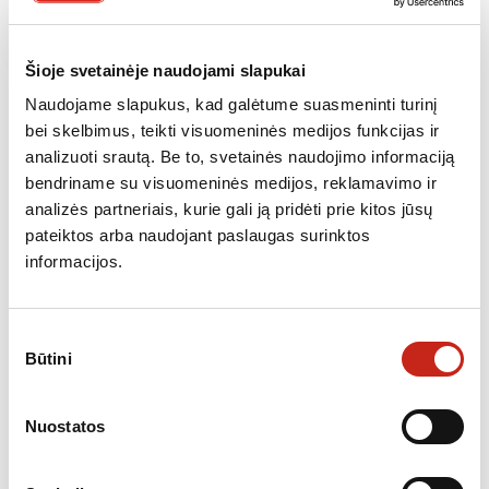
Plotis, mm
594
Montavimo aukštis, mm
140
Šioje svetainėje naudojami slapukai
Montavimo plotis, mm
560
Montavimo gylis, mm
550
Naudojame slapukus, kad galėtume suasmeninti turinį
bei skelbimus, teikti visuomeninės medijos funkcijas ir
analizuoti srautą. Be to, svetainės naudojimo informaciją
Papildoma informacija
bendriname su visuomeninės medijos, reklamavimo ir
KATEGORIJOS:
INDŲ PAŠILDYTUVAI
,
NEMOKAMAS PRISTATYMAS
,
NUKAINOTA
analizės partneriais, kurie gali ją pridėti prie kitos jūsų
ĮRANGA
pateiktos arba naudojant paslaugas surinktos
informacijos.
Sutikimo
Būtini
pasirinkimas
PANAŠŪS PRODUKTAI
Nuostatos
NETURIME
Nemokamas
Nukainota
pristatymas