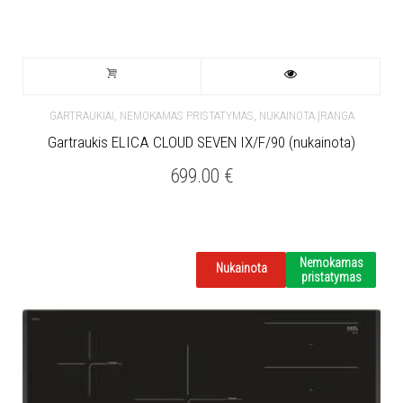
,
,
GARTRAUKIAI
NEMOKAMAS PRISTATYMAS
NUKAINOTA ĮRANGA
Gartraukis ELICA CLOUD SEVEN IX/F/90 (nukainota)
699.00
€
Nemokamas
Nukainota
pristatymas