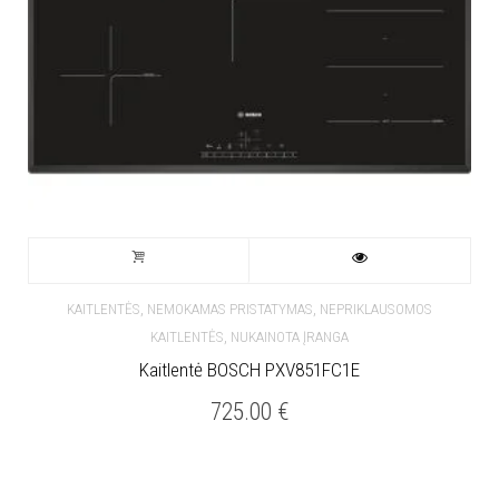
,
,
KAITLENTĖS
NEMOKAMAS PRISTATYMAS
NEPRIKLAUSOMOS
,
KAITLENTĖS
NUKAINOTA ĮRANGA
Kaitlentė BOSCH PXV851FC1E
725.00
€