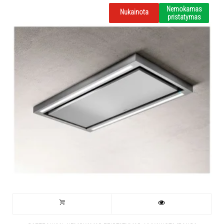
Nemokamas
Nukainota
pristatymas