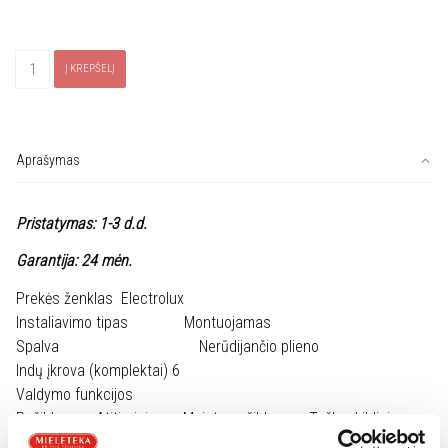
produkto
Į KREPŠELĮ
kiekis:
Pašildymo
stalčius
ELECTROLUX
Aprašymas
EBD4X
Pristatymas: 1-3 d.d.
Garantija: 24 mėn.
Prekės ženklas
Electrolux
Instaliavimo tipas
Montuojamas
Spalva
Nerūdijančio plieno
Indų įkrova (komplektai)
6
Valdymo funkcijos
Pašildymas
,
Atitirpinimas
,
Maisto pašildymas
,
Tešlos kildinimas
Aukštis, mm
140