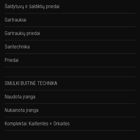
Šaldytuvų ir šaldiklių priedai
Gartraukiai
Gartraukių priedai
Santechnika
Priedai
SMULKI BUITINĖ TECHNIKA
Naudota įranga
Nukainota įranga
Komplektai: Kaitlentės + Orkaitės