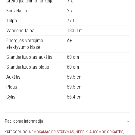
Greito įkaitinimo funkcija
Yra
Konvekcija
Yra
Talpa
77 l
Vandens talpa
130.0 ml
Energijos vartojimo
A+
efektyvumo klasė
Standartizuotas aukštis
60 cm
Standartizuotas plotis
60 cm
Aukštis
59.5 cm
Plotis
59.5 cm
Gylis
56.4 cm
Papildoma informacija
KATEGORIJOS:
NEMOKAMAS PRISTATYMAS
,
NEPRIKLAUSOMOS ORKAITĖS
,