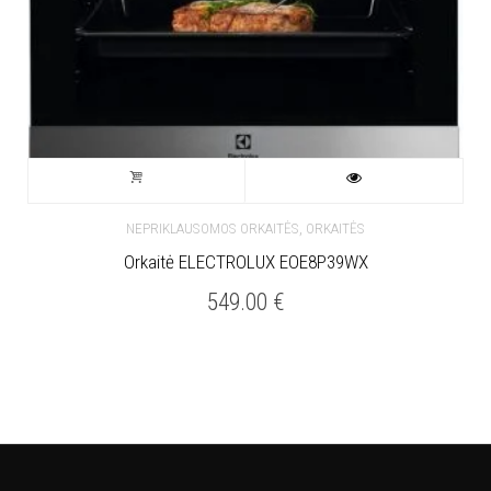
,
NEPRIKLAUSOMOS ORKAITĖS
ORKAITĖS
Orkaitė ELECTROLUX EOE8P39WX
549.00
€