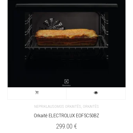
,
NEPRIKLAUSOMOS ORKAITĖS
ORKAITĖS
Orkaitė ELECTROLUX EOF5C50BZ
299.00
€