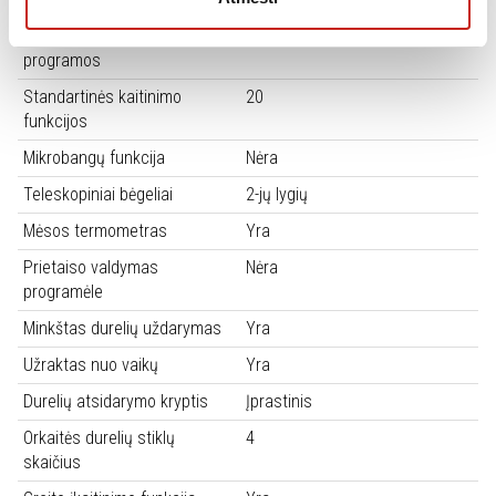
Automatinės kepimo
22
programos
Standartinės kaitinimo
20
funkcijos
Mikrobangų funkcija
Nėra
Teleskopiniai bėgeliai
2-jų lygių
Mėsos termometras
Yra
Prietaiso valdymas
Nėra
programėle
Minkštas durelių uždarymas
Yra
Užraktas nuo vaikų
Yra
Durelių atsidarymo kryptis
Įprastinis
Orkaitės durelių stiklų
4
skaičius