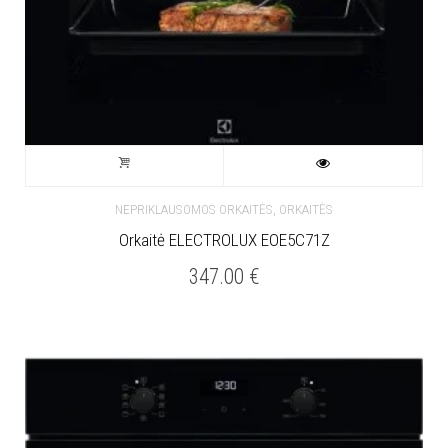
,
NEPRIKLAUSOMOS ORKAITĖS
ORKAITĖS
Orkaitė ELECTROLUX EOE5C71Z
347.00
€