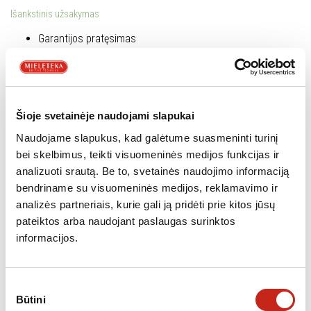
Išankstinis užsakymas
Garantijos pratęsimas
+1
metai
+2
metai
Šioje svetainėje naudojami slapukai
+3
Naudojame slapukus, kad galėtume suasmeninti turinį
metai
bei skelbimus, teikti visuomeninės medijos funkcijas ir
+4
analizuoti srautą. Be to, svetainės naudojimo informaciją
metai
bendriname su visuomeninės medijos, reklamavimo ir
analizės partneriais, kurie gali ją pridėti prie kitos jūsų
+5
pateiktos arba naudojant paslaugas surinktos
metai
informacijos.
produkto
Į KREPŠELĮ
kiekis:
Orkaitė
Sutikimo
GORENJE
Būtini
pasirinkimas