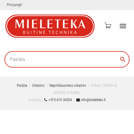
Prisijungti
Toggl
navig
Pradžia
Orkaitės
Nepriklausomos orkaitės
Orkaitė GORENJE
BPSAX6747A08BG
kontaktai
+370 676 34504
info@mieleteka.lt
Nemokamas
pristatymas