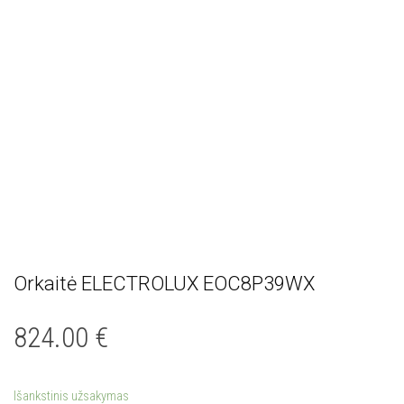
Orkaitė ELECTROLUX EOC8P39WX
824.00
€
Išankstinis užsakymas