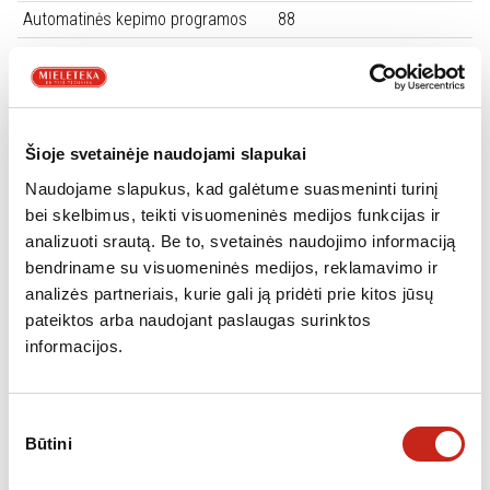
Automatinės kepimo programos
88
Standartinės kaitinimo funkcijos
11
Mikrobangų funkcija
Nėra
Teleskopiniai bėgeliai
1 lygio
Šioje svetainėje naudojami slapukai
Mėsos termometras
Yra
Naudojame slapukus, kad galėtume suasmeninti turinį
Minkštas durelių uždarymas
Yra
bei skelbimus, teikti visuomeninės medijos funkcijas ir
Užraktas nuo vaikų
Yra
analizuoti srautą. Be to, svetainės naudojimo informaciją
bendriname su visuomeninės medijos, reklamavimo ir
Durelių atsidarymo kryptis
Įprastinis
analizės partneriais, kurie gali ją pridėti prie kitos jūsų
Orkaitės durelių stiklų skaičius
3
pateiktos arba naudojant paslaugas surinktos
Greito įkaitinimo funkcija
Yra
informacijos.
Konvekcija
Yra
Talpa
72 l
Sutikimo
Būtini
pasirinkimas
Vandens talpa
900.0 ml
Energijos vartojimo efektyvumo
A+