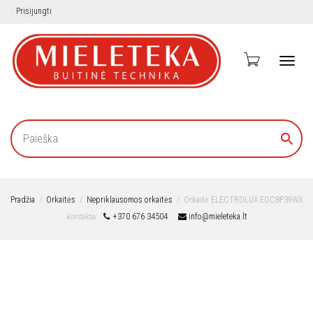
Prisijungti
Toggl
navig
Pradžia
Orkaitės
Nepriklausomos orkaitės
Orkaitė ELECTROLUX EOC8P39WX
kontaktai
+370 676 34504
info@mieleteka.lt