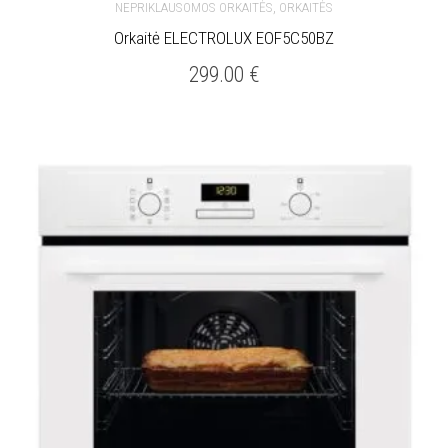
,
NEPRIKLAUSOMOS ORKAITĖS
ORKAITĖS
Orkaitė ELECTROLUX EOF5C50BZ
299.00
€