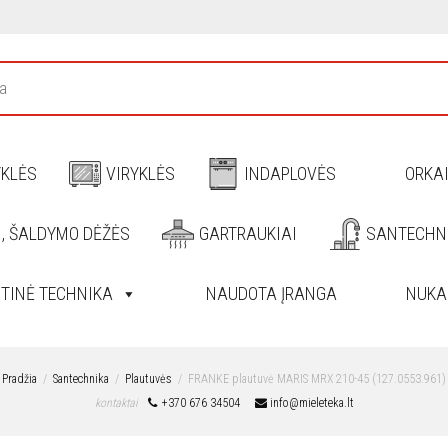
YKLĖS
VIRYKLĖS
INDAPLOVĖS
ORKA
I, ŠALDYMO DĖŽĖS
GARTRAUKIAI
SANTECHN
ITINĖ TECHNIKA
NAUDOTA ĮRANGA
NUKA
Pradžia
Santechnika
Plautuvės
FRANKE plautuvė MARIS MRX 210-45 (127.0553.961)
kontaktai
+370 676 34504
info@mieleteka.lt