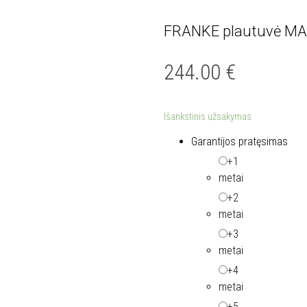
FRANKE plautuvė MAR
244.00
€
Išankstinis užsakymas
Garantijos pratęsimas
+1
metai
+2
metai
+3
metai
+4
metai
+5