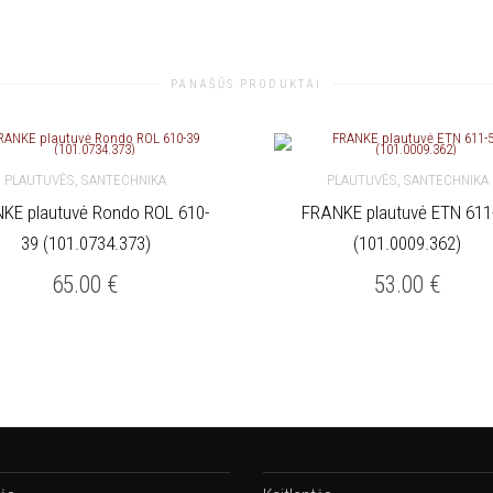
PANAŠŪS PRODUKTAI
,
,
PLAUTUVĖS
SANTECHNIKA
PLAUTUVĖS
SANTECHNIKA
KE plautuvė Rondo ROL 610-
FRANKE plautuvė ETN 611
KREPŠELĮ
Į KREPŠELĮ
39 (101.0734.373)
(101.0009.362)
65.00
€
53.00
€