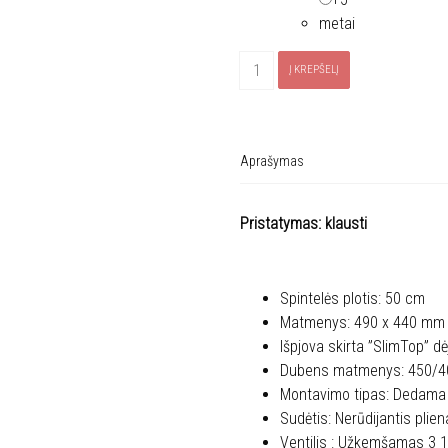
metai
produkto
Į KREPŠELĮ
kiekis:
FRANKE
plautuvė
MARIS
Aprašymas
MRX
210-
Pristatymas: klausti
45
(127.0553.961)
Spintelės plotis: 50 cm
Matmenys: 490 x 440 mm
Išpjova skirta ”SlimTop” 
Dubens matmenys: 450/
Montavimo tipas: Dedama ”S
Sudėtis: Nerūdijantis plie
Ventilis : Užkemšamas 3 1/