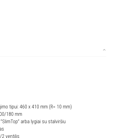
dėjimo tipui: 460 x 410 mm (R= 10 mm)
400/180 mm
limTop” arba lygiai su stalviršiu
nas
2 ventilis