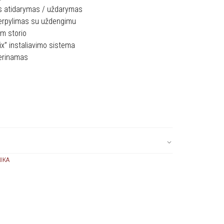
is atidarymas / uždarymas
perpylimas su uždengimu
mm storio
ix” instaliavimo sistema
derinamas
o
IKA