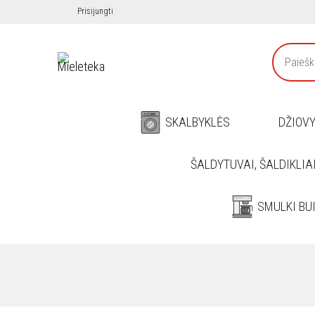
Prisijungti
SKALBYKLĖS
DŽIOV
ŠALDYTUVAI, ŠALDIKLIA
SMULKI BU