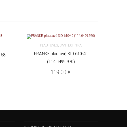
,
PLAUTUVĖS
SANTECHNIKA
FRANKE plautuvė SID 610-40
-58
Į KREPŠELĮ
(114.0499.970)
119.00
€