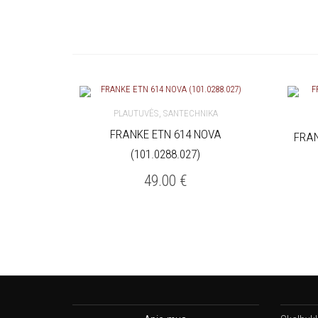
,
PLAUTUVĖS
SANTECHNIKA
FRANKE ETN 614 NOVA
FRAN
Į KREPŠELĮ
Į 
(101.0288.027)
49.00
€