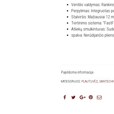
Ventilio valdymas: Rankin
Perpylimas: Integruotas 
Stalviršis: Mažiausiai 12 
Tvirtinimo sistema: ”FastF
Atliekų smulkintuvas: Su
spalva: Nerūdijančio plien
Papildoma informacija
KATEGORIJOS:
PLAUTUVĖS
,
SANTECHN