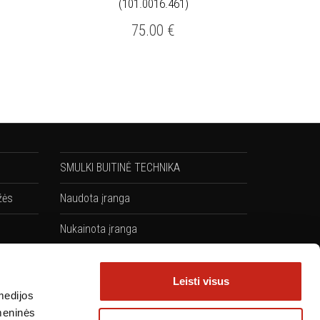
(101.0016.461)
75.00
€
SMULKI BUITINĖ TECHNIKA
žės
Naudota įranga
Nukainota įranga
Komplektai: Kaitlentės + Orkaitės
Leisti visus
medijos
omeninės