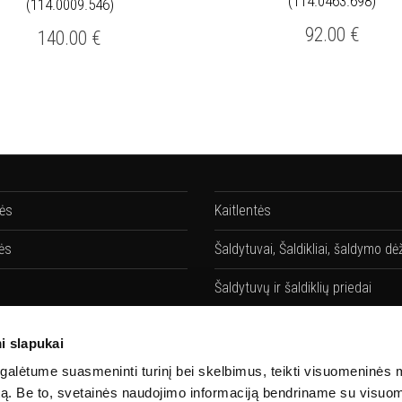
(114.0463.698)
(114.0009.546)
92.00
€
140.00
€
lės
Kaitlentės
ės
Šaldytuvai, Šaldikliai, šaldymo dė
Šaldytuvų ir šaldiklių priedai
vės
Gartraukiai
i slapukai
ių priedai
Gartraukių priedai
alėtume suasmeninti turinį bei skelbimus, teikti visuomeninės 
autą. Be to, svetainės naudojimo informaciją bendriname su visu