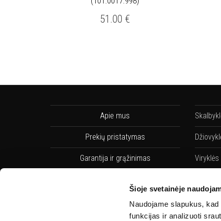
(101.0017.998)
51.00
€
Apie mus
Skalbyk
Prekių pristatymas
Džiovykl
Garantija ir grąžinimas
Viryklės
Pirkimo taisyklės
Indaplo
Šioje svetainėje naudojam
Privatumo Politika
Indaplov
Naudojame slapukus, kad g
funkcijas ir analizuoti sr