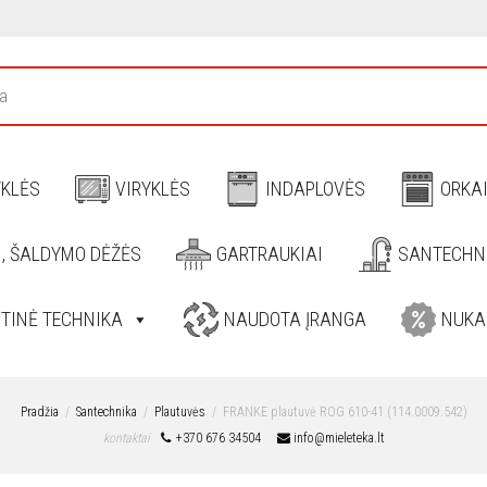
YKLĖS
VIRYKLĖS
INDAPLOVĖS
ORKA
I, ŠALDYMO DĖŽĖS
GARTRAUKIAI
SANTECHN
ITINĖ TECHNIKA
NAUDOTA ĮRANGA
NUKA
Pradžia
Santechnika
Plautuvės
FRANKE plautuvė ROG 610-41 (114.0009.542)
kontaktai
+370 676 34504
info@mieleteka.lt