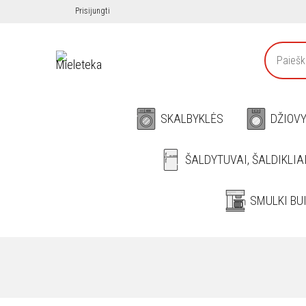
Prisijungti
SKALBYKLĖS
DŽIOV
ŠALDYTUVAI, ŠALDIKLIA
SMULKI BU