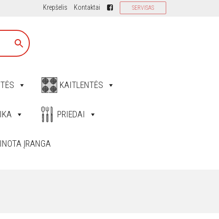
Krepšelis
Kontaktai
SERVISAS
ITĖS
KAITLENTĖS
IKA
PRIEDAI
INOTA ĮRANGA