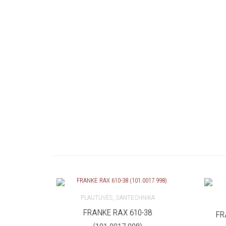
,
PLAUTUVĖS
SANTECHNIKA
FRANKE RAX 610-38
FR
Į KREPŠELĮ
Į 