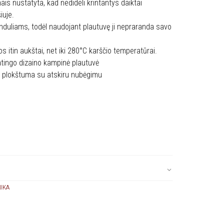
s nustatyta, kad nedideli krintantys daiktai
iuje.
duliams, todėl naudojant plautuvę ji nepraranda savo
s itin aukštai, net iki 280°C karščio temperatūrai.
tingo dizaino kampinė plautuvė
o plokštuma su atskiru nubėgimu
IKA