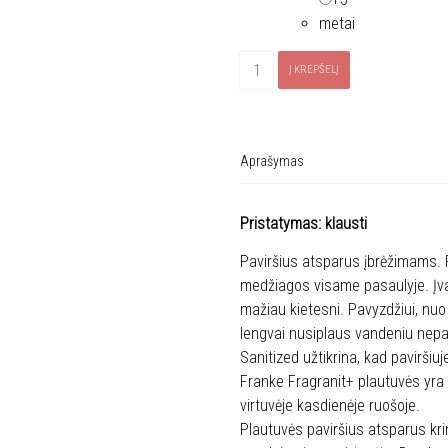
metai
produkto
Į KREPŠELĮ
kiekis:
FRANKE
plautuvė
ROG
Aprašymas
610-
41
Pristatymas: klausti
(114.0009.542)
Paviršius atsparus įbrėžimams. 
medžiagos visame pasaulyje. Įvai
mažiau kietesni. Pavyzdžiui, nuo 
lengvai nusiplaus vandeniu nep
Sanitized užtikrina, kad paviršiu
Franke Fragranit+ plautuvės yra
virtuvėje kasdienėje ruošoje.
Plautuvės paviršius atsparus kr