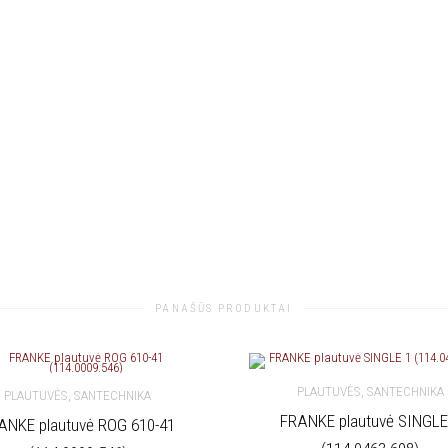
PANAŠŪS PRODUKTAI
,
PLAUTUVĖS
SANTECHNIKA
,
PLAUTUVĖS
SANTECHNIKA
FRANKE plautuvė SINGLE
ANKE plautuvė ROG 610-41
Į KREPŠELĮ
KREPŠELĮ