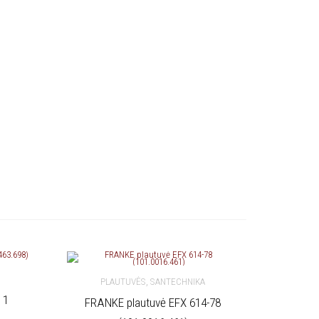
,
PLAUTUVĖS
SANTECHNIKA
 1
FRANKE plautuvė EFX 614-78
Į KREPŠELĮ