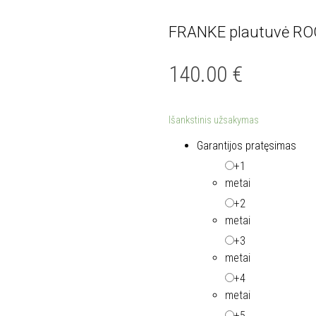
FRANKE plautuvė ROG
140.00
€
Išankstinis užsakymas
Garantijos pratęsimas
+1
metai
+2
metai
+3
metai
+4
metai
+5