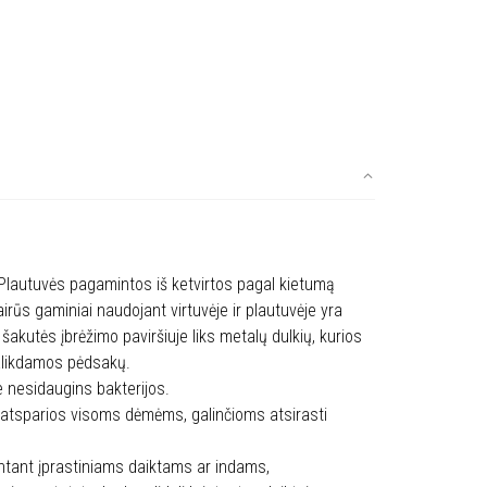
Plautuvės pagamintos iš ketvirtos pagal kietumą
rūs gaminiai naudojant virtuvėje ir plautuvėje yra
šakutės įbrėžimo paviršiuje liks metalų dulkių, kurios
alikdamos pėdsakų.
je nesidaugins bakterijos.
 atsparios visoms dėmėms, galinčioms atsirasti
intant įprastiniams daiktams ar indams,