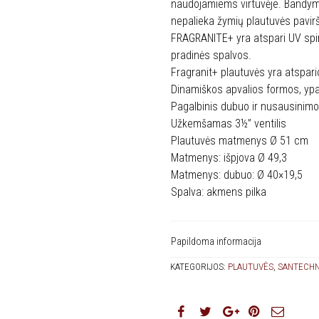
naudojamiems virtuvėje. Bandymai
nepalieka žymių plautuvės pavirš
FRAGRANITE+ yra atspari UV spin
pradinės spalvos.
Fragranit+ plautuvės yra atspario
Dinamiškos apvalios formos, ypa
Pagalbinis dubuo ir nusausinim
Užkemšamas 3½” ventilis
Plautuvės matmenys Ø 51 cm
Matmenys: išpjova Ø 49,3
Matmenys: dubuo: Ø 40×19,5
Spalva: akmens pilka
Papildoma informacija
KATEGORIJOS:
PLAUTUVĖS
,
SANTECHN