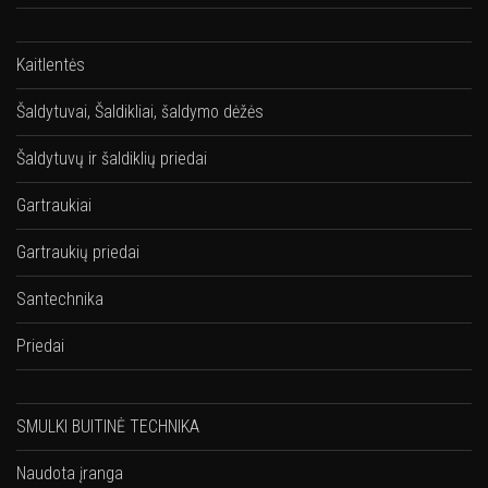
Kaitlentės
Šaldytuvai, Šaldikliai, šaldymo dėžės
Šaldytuvų ir šaldiklių priedai
Gartraukiai
Gartraukių priedai
Santechnika
Priedai
SMULKI BUITINĖ TECHNIKA
Naudota įranga