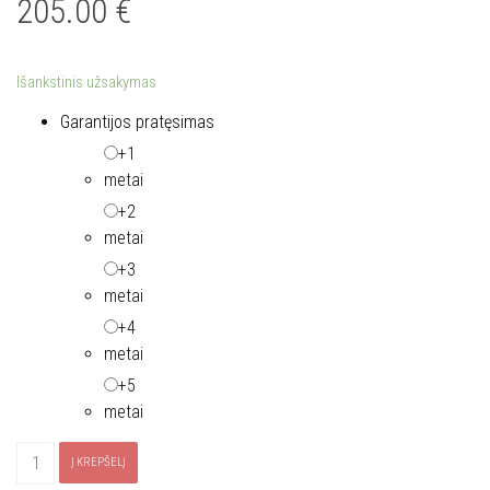
205.00
€
Išankstinis užsakymas
Garantijos pratęsimas
+1
metai
+2
metai
+3
metai
+4
metai
+5
metai
produkto
Į KREPŠELĮ
kiekis: