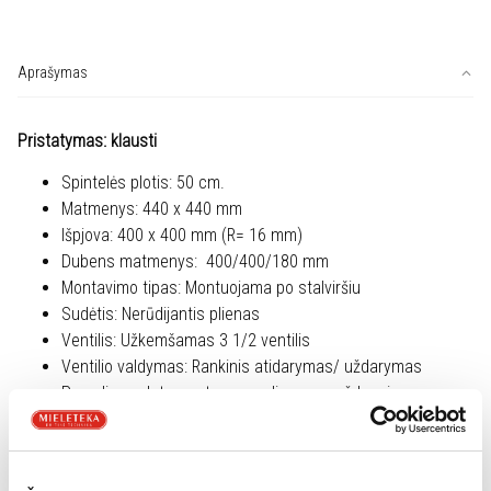
FRANKE
MARIS
plautuvė
Aprašymas
MRX
110-
Pristatymas: klausti
40
(122.0531.643)
Spintelės plotis: 50 cm.
Matmenys: 440 x 440 mm
Išpjova: 400 x 400 mm (R= 16 mm)
Dubens matmenys: 400/400/180 mm
Montavimo tipas: Montuojama po stalviršiu
Sudėtis: Nerūdijantis plienas
Ventilis: Užkemšamas 3 1/2 ventilis
Ventilio valdymas: Rankinis atidarymas/ uždarymas
Perpylimas: Integruotas perpylimas su uždengimu
Atliekų smulkintuvas: Suderinamas
Stalviršis: min 20 mm storio