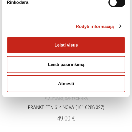
Rinkodara
Rodyti informaciją
Leisti visus
Leisti pasirinkimą
Atmesti
,
PLAUTUVĖS
SANTECHNIKA
FRANKE ETN 614 NOVA (101.0288.027)
49.00
€