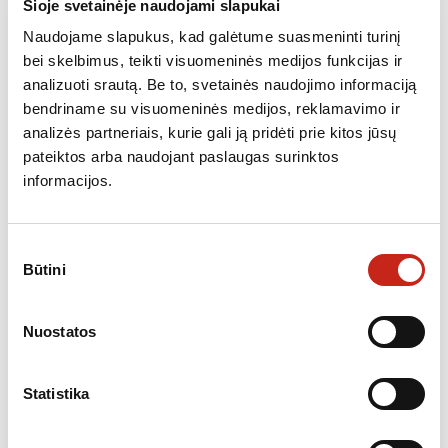
Šioje svetainėje naudojami slapukai
Naudojame slapukus, kad galėtume suasmeninti turinį
bei skelbimus, teikti visuomeninės medijos funkcijas ir
analizuoti srautą. Be to, svetainės naudojimo informaciją
Papildoma informacija
bendriname su visuomeninės medijos, reklamavimo ir
analizės partneriais, kurie gali ją pridėti prie kitos jūsų
KATEGORIJOS:
PLAUTUVĖS
,
SANTECHNIKA
pateiktos arba naudojant paslaugas surinktos
informacijos.
Sutikimo
Būtini
pasirinkimas
PANAŠŪS PRODUKTAI
Nuostatos
Statistika