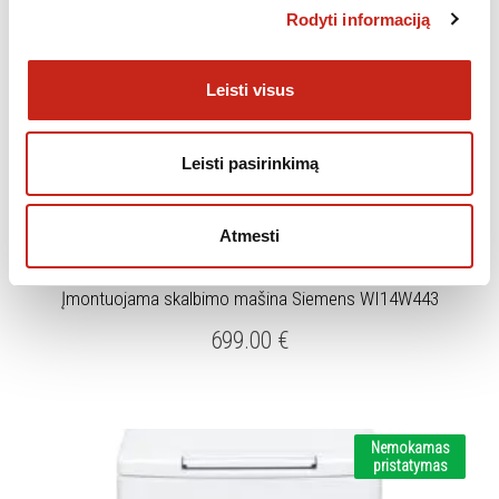
Rodyti informaciją
Leisti visus
Leisti pasirinkimą
Atmesti
,
,
NEMOKAMAS PRISTATYMAS
NUKAINOTA ĮRANGA
SKALBYKLĖS
Įmontuojama skalbimo mašina Siemens WI14W443
699.00
€
Nemokamas
pristatymas