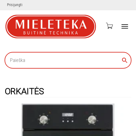
Prisijungti
Toggl
navig
ORKAITĖS