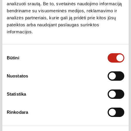
analizuoti srautą. Be to, svetainės naudojimo informaciją
bendriname su visuomeninės medijos, reklamavimo ir
analizės partneriais, kurie gali ją pridėti prie kitos jūsų
SKALBYKLĖS
pateiktos arba naudojant paslaugas surinktos
70 cm aukščio skalbimo mašina Candy CW50-BP12307GU-
informacijos.
S
399.00
€
Sutikimo
Būtini
pasirinkimas
Nemokamas
Nukainota
Nuostatos
pristatymas
Statistika
Rinkodara