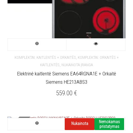
,
KOMPLEKTAI: KAITLENTĖS + ORKAITĖS
KOMPLEKTAI: ORKAITĖS +
,
KAITLENTĖS
NUKAINOTA ĮRANGA
Elektrinė kaitlentė Siemens EA64RGNA1E + Orkaitė
Siemens HE213ABS3
559.00
€
NETURIME
Nemokamas
Nukainota
pristatymas