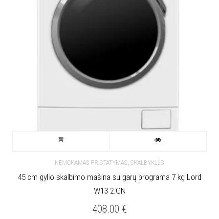
,
NEMOKAMAS PRISTATYMAS
SKALBYKLĖS
45 cm gylio skalbimo mašina su garų programa 7 kg Lord
W13 2.GN
408.00
€