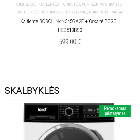
,
KOMPLEKTAI: KAITLENTĖS + ORKAITĖS
KOMPLEKTAI: ORKAITĖS +
,
,
KAITLENTĖS
NEMOKAMAS PRISTATYMAS
NUKAINOTA ĮRANGA
Kaitlentė BOSCH NKN645GA2E + Orkaitė BOSCH
HEB513BS0
599.00
€
SKALBYKLĖS
Nemokamas
pristatymas