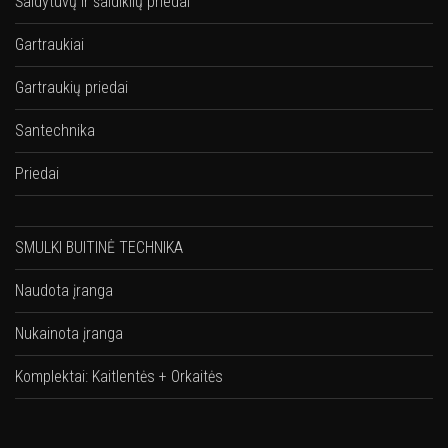
Šaldytuvų ir šaldiklių priedai
Gartraukiai
Gartraukių priedai
Santechnika
Priedai
SMULKI BUITINĖ TECHNIKA
Naudota įranga
Nukainota įranga
Komplektai: Kaitlentės + Orkaitės