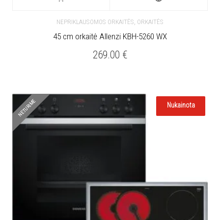
,
NEPRIKLAUSOMOS ORKAITĖS
ORKAITĖS
45 cm orkaitė Allenzi KBH-5260 WX
269.00
€
NETURIME
Nukainota