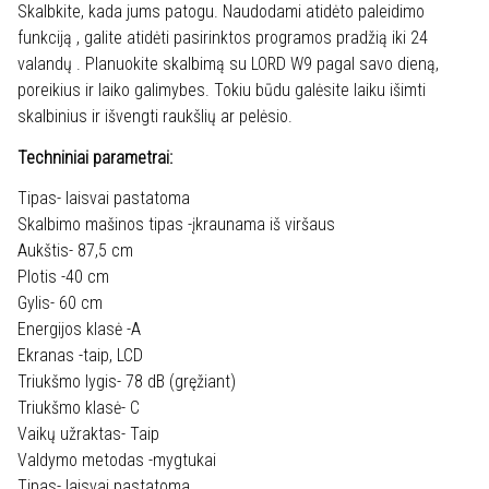
Skalbkite, kada jums patogu. Naudodami atidėto paleidimo
funkciją , galite atidėti pasirinktos programos pradžią iki 24
valandų . Planuokite skalbimą su LORD W9 pagal savo dieną,
poreikius ir laiko galimybes. Tokiu būdu galėsite laiku išimti
skalbinius ir išvengti raukšlių ar pelėsio.
Techniniai parametrai:
Tipas- laisvai pastatoma
Skalbimo mašinos tipas -įkraunama iš viršaus
Aukštis- 87,5 cm
Plotis -40 cm
Gylis- 60 cm
Energijos klasė -A
Ekranas -taip, LCD
Triukšmo lygis- 78 dB (gręžiant)
Triukšmo klasė- C
Vaikų užraktas- Taip
Valdymo metodas -mygtukai
Tipas- laisvai pastatoma