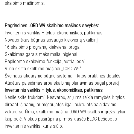
skalbimo mašinomis.
Pagrindinės LORD W9 skalbimo mašinos savybės:
Inverterinis variklis – tylus, ekonomiškas, patikimas
Novatoriškas būgnas apsaugo kiekvieną skalbinį
16 skalbimo programų kiekvienai progai
Skalbimas garais maksimaliai higienai
Papildomo skalavimo funkcija jautriai odai
Vilna skirta skalbimo mašinai „LORD W9“
Švelnaus atidarymo būgno sistema ir kitos praktinės detalės
Atidėtas paleidimas arba skalbinių planavimas pagal poreikį
Inverterinis variklis – tylus, ekonomiškas, patikimas
Nesileiskite trukdomi. Nesvarbu, ar jums reikia ramybės ir tylos
dirbant iš namų, ar mėgaujatės ilgai lauktu atsipalaidavimo
vakaru su filmu, skalbimo mašina LORD W9 skalbs ir gręžs tyliai
kaip pelė. Viskuo pasirūpina pirmos klasės BLDC bešepetis
inverterinis variklis, kuris siūlo: