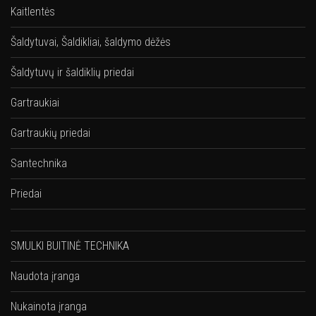
Kaitlentės
Šaldytuvai, Šaldikliai, šaldymo dėžės
Šaldytuvų ir šaldiklių priedai
Gartraukiai
Gartraukių priedai
Santechnika
Priedai
SMULKI BUITINĖ TECHNIKA
Naudota įranga
Nukainota įranga