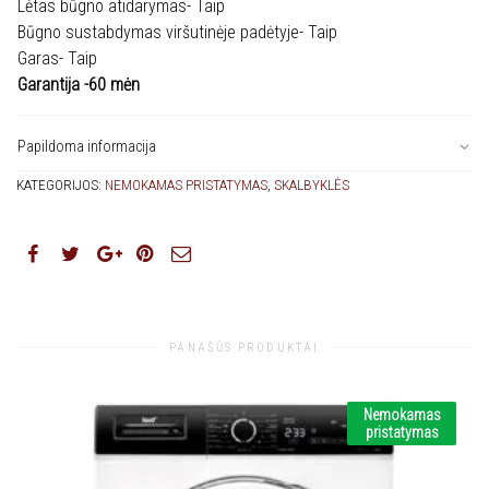
Lėtas būgno atidarymas- Taip
Būgno sustabdymas viršutinėje padėtyje- Taip
Garas- Taip
Garantija -60 mėn
Papildoma informacija
KATEGORIJOS:
NEMOKAMAS PRISTATYMAS
,
SKALBYKLĖS
PANAŠŪS PRODUKTAI
Nemokamas
pristatymas