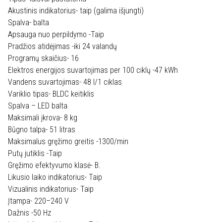
Akustinis indikatorius- taip (galima išjungti)
Spalva- balta
Apsauga nuo perpildymo -Taip
Pradžios atidėjimas -iki 24 valandų
Programų skaičius- 16
Elektros energijos suvartojimas per 100 ciklų -47 kWh
Vandens suvartojimas- 48 l/1 ciklas
Variklio tipas- BLDC keitiklis
Spalva – LED balta
Maksimali įkrova- 8 kg
Būgno talpa- 51 litras
Maksimalus gręžimo greitis -1300/min
Putų jutiklis -Taip
Gręžimo efektyvumo klasė- B.
Likusio laiko indikatorius- Taip
Vizualinis indikatorius- Taip
Įtampa- 220–240 V
Dažnis -50 Hz