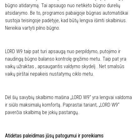
būgno atidarymą. Tai apsaugo nuo netikėto būgno durelių
atsidarymo. Be to, programos pabaigoje būgnas automatiškai
sustoja teisingoje padėtyje, kad būtų lengva išimti skalbinius.
Nereikia vartyti pilno būgno.
LORD W9 taip pat turi apsaugą nuo perpildymo, putojimo ir
naudingą būgno balanso kontrolę gręžimo metu. Taip pat yra
vaikų užraktas , apsaugantis valdymo skydelį . Net smalsūs
vaikų pirštai nepakeis nustatymų ciklo metu.
Dėl šių savybių skalbimo mašina „LORD W9“ yra lengvai valdoma
ir siūlo maksimalų komfortą. Paprastai tariant, „LORD W9“
paverčia skalbimą be jokių pastangų.
Atidėtas paleidimas jūsų patogumui ir poreikiams