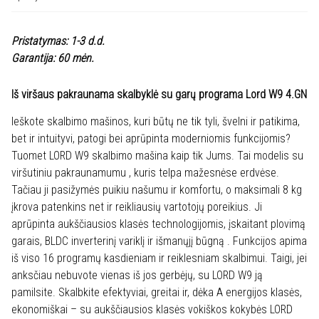
skalbyklė
su
Pristatymas: 1-3 d.d.
garų
Garantija: 60 mėn.
programa
Lord
Iš viršaus pakraunama skalbyklė su garų programa Lord W9 4.GN
W9
4.GN
Ieškote skalbimo mašinos, kuri būtų ne tik tyli, švelni ir patikima,
bet ir intuityvi, patogi bei aprūpinta moderniomis funkcijomis?
Tuomet LORD W9 skalbimo mašina kaip tik Jums. Tai modelis su
viršutiniu pakraunamumu , kuris telpa mažesnėse erdvėse.
Tačiau ji pasižymės puikiu našumu ir komfortu, o maksimali 8 kg
įkrova patenkins net ir reikliausių vartotojų poreikius. Ji
aprūpinta aukščiausios klasės technologijomis, įskaitant plovimą
garais, BLDC inverterinį variklį ir išmanųjį būgną . Funkcijos apima
iš viso 16 programų kasdieniam ir reiklesniam skalbimui. Taigi, jei
anksčiau nebuvote vienas iš jos gerbėjų, su LORD W9 ją
pamilsite. Skalbkite efektyviai, greitai ir, dėka A energijos klasės,
ekonomiškai – su aukščiausios klasės vokiškos kokybės LORD