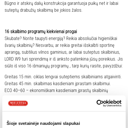
Būgno ir atskirų dalių konstrukcija garantuoja puikų net ir labai
suteptų drabužių skalbimą be jokios žalos.
16 skalbimo programų kiekvienai progai
Skubate? Norite taupyti energiją? Reikia absoliučiai higieniškai
švarių skalbinių? Nesvarbu, ar reikia greitai išskalbti sportinę
aprangą, subtilius vilnos gaminius, ar labai suteptus skalbinius,
LORD W9 turi sprendimą ir iš anksto patenkina jūsų poreikius. Jis
siūlo iš viso 16 išmaniųjų programų , tarp kurių rasite, pavyzdžiui:
Greitas 15 min. ciklas lengvai suteptiems skalbiniams atgaivinti.
Greitas 45 min. skalbimas kasdieniam įprastam skalbimui.
ECO 40–60 – ekonomiškam kasdieniam įprastų skalbinių
skalbimui.
Vaikų drabužių programa – švelnus, bet efektyvus skalbimas ir
higieniška švara.
Sport – idealiai tinka funkcinėms medžiagoms, kurioms
Šioje svetainėje naudojami slapukai
reikalinga speciali temperatūra ir priežiūra, kad būtų užtikrintas