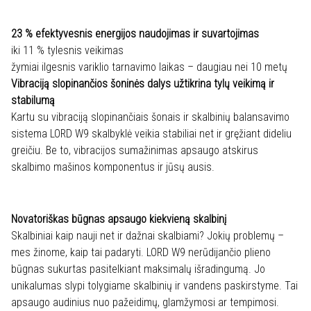
23 % efektyvesnis energijos naudojimas ir suvartojimas
iki 11 % tylesnis veikimas
žymiai ilgesnis variklio tarnavimo laikas – daugiau nei 10 metų
Vibraciją slopinančios šoninės dalys užtikrina tylų veikimą ir
stabilumą
Kartu su vibraciją slopinančiais šonais ir skalbinių balansavimo
sistema LORD W9 skalbyklė veikia stabiliai net ir gręžiant dideliu
greičiu. Be to, vibracijos sumažinimas apsaugo atskirus
skalbimo mašinos komponentus ir jūsų ausis.
Novatoriškas būgnas apsaugo kiekvieną skalbinį
Skalbiniai kaip nauji net ir dažnai skalbiami? Jokių problemų –
mes žinome, kaip tai padaryti. LORD W9 nerūdijančio plieno
būgnas sukurtas pasitelkiant maksimalų išradingumą. Jo
unikalumas slypi tolygiame skalbinių ir vandens paskirstyme. Tai
apsaugo audinius nuo pažeidimų, glamžymosi ar tempimosi.