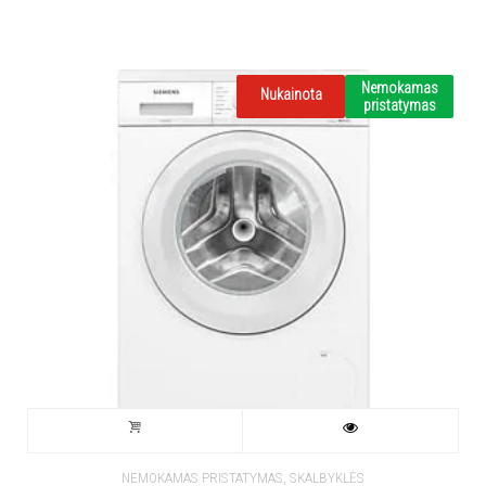
Neturime
Nemokamas
Nukainota
pristatymas
,
NEMOKAMAS PRISTATYMAS
SKALBYKLĖS