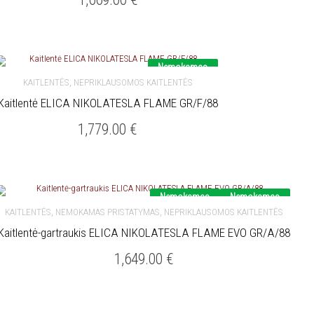
Nemokamas
pristatymas
,
KAITLENTĖS
NEPRIKLAUSOMOS KAITLENTĖS
Kaitlentė ELICA NIKOLATESLA FLAME GR/F/88
Į KREPŠELĮ
1,779.00
€
Nemokamas
Nemokamas
pristatymas
pristatymas
,
,
KAITLENTĖS
NEMOKAMAS PRISTATYMAS
NEPRIKLAUSOMOS KAITLENTĖS
Kaitlentė-gartraukis ELICA NIKOLATESLA FLAME EVO GR/A/88
Į KREPŠELĮ
1,649.00
€