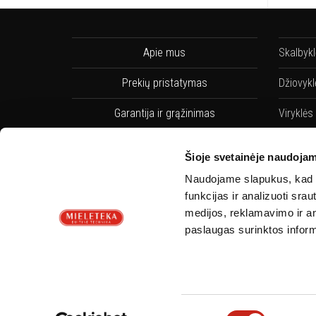
Apie mus
Skalbyk
Prekių pristatymas
Džiovykl
Garantija ir grąžinimas
Viryklės
Pirkimo taisyklės
Indaplo
Šioje svetainėje naudojam
Privatumo Politika
Indaplov
Naudojame slapukus, kad g
funkcijas ir analizuoti sr
Servisai
Orkaitės
medijos, reklamavimo ir ana
paslaugas surinktos inform
Kontaktai
Orkaičių
Sutikimo