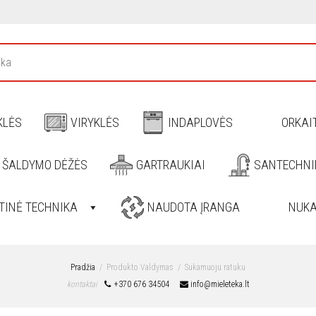
KLĖS
VIRYKLĖS
INDAPLOVĖS
ORKAI
, ŠALDYMO DĖŽĖS
GARTRAUKIAI
SANTECHNI
TINĖ TECHNIKA
NAUDOTA ĮRANGA
NUKA
Pradžia
Produkto Valdymas
Sukamuoju ratuku
kontaktai
+370 676 34504
info@mieleteka.lt