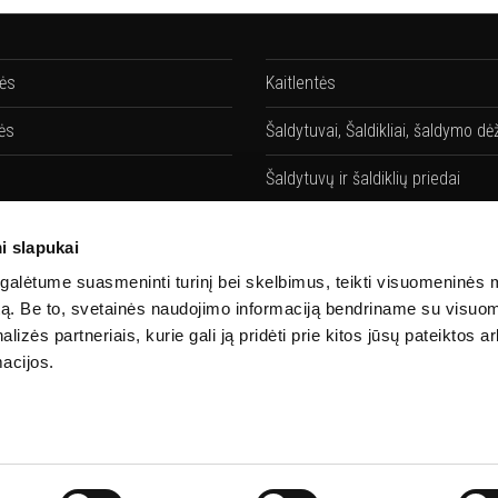
lės
Kaitlentės
ės
Šaldytuvai, Šaldikliai, šaldymo dė
Šaldytuvų ir šaldiklių priedai
vės
Gartraukiai
i slapukai
ių priedai
Gartraukių priedai
alėtume suasmeninti turinį bei skelbimus, teikti visuomeninės 
autą. Be to, svetainės naudojimo informaciją bendriname su visu
Santechnika
lizės partneriais, kurie gali ją pridėti prie kitos jūsų pateiktos 
acijos.
 priedai
Priedai