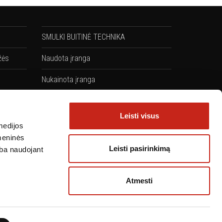
SMULKI BUITINĖ TECHNIKA
žės
Naudota įranga
Nukainota įranga
Komplektai: Kaitlentės + Orkaitės
Leisti visus
medijos
omeninės
Leisti pasirinkimą
arba naudojant
Atmesti