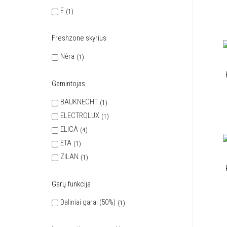
E
1
Freshzone skyrius
Nėra
1
Gamintojas
BAUKNECHT
1
ELECTROLUX
1
ELICA
4
ETA
1
ZILAN
1
Garų funkcija
Daliniai garai (50%)
1