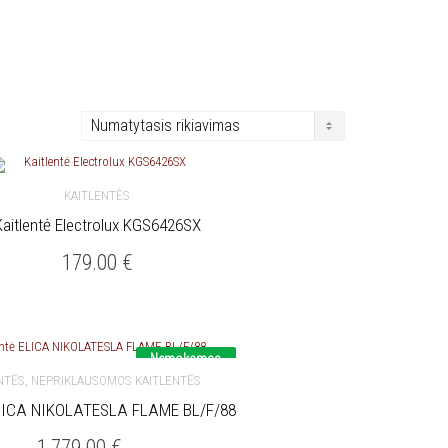
KAITLENTĖS
Kaitlentė Electrolux KGS6426SX
Į KREPŠELĮ
179.00
€
Nemokamas
pristatymas
,
NTĖS
NEPRIKLAUSOMOS KAITLENTĖS
ELICA NIKOLATESLA FLAME BL/F/88
1,779.00
€