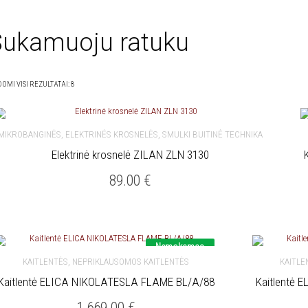
ukamuoju ratuku
OMI VISI REZULTATAI: 8
,
MIKROBANGINĖS, ELEKTRINĖS KROSNELĖS
SMULKI BUITINĖ TECHNIKA
Elektrinė krosnelė ZILAN ZLN 3130
Į KREPŠELĮ
89.00
€
Nemokamas
pristatymas
,
KAITLENTĖS
NEPRIKLAUSOMOS KAITLENTĖS
KAITLE
Kaitlentė ELICA NIKOLATESLA FLAME BL/A/88
Kaitlentė 
Į KREPŠELĮ
Į KREPŠELĮ
1,669.00
€