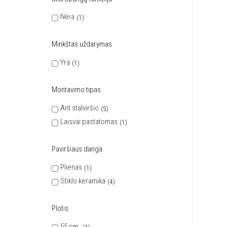
Nėra
1
Minkštas uždarymas
Yra
1
Montavimo tipas
Ant stalviršio
5
Laisvai pastatomas
1
Paviršiaus danga
Plienas
1
Stiklo keramika
4
Plotis
55 cm.