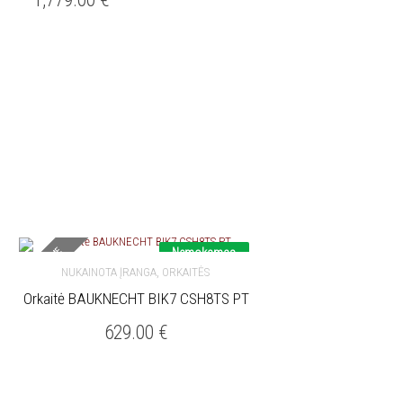
NETURIME
Nemokamas
pristatymas
,
NUKAINOTA ĮRANGA
ORKAITĖS
Nukainota
Orkaitė BAUKNECHT BIK7 CSH8TS PT
DAUGIAU
629.00
€