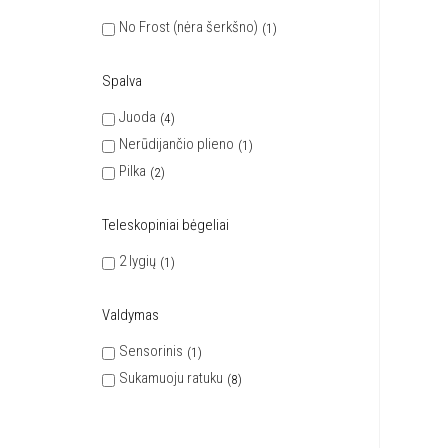
No Frost (nėra šerkšno)
1
Spalva
Juoda
4
Nerūdijančio plieno
1
Pilka
2
Teleskopiniai bėgeliai
2 lygių
1
Valdymas
Sensorinis
1
Sukamuoju ratuku
8