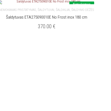
Nemokamas
pristatymas
,
NEMOKAMAS PRISTATYMAS
ŠALDYTUVAI, ŠALDIKLIAI, ŠALDYMO DĖŽĖS
Šaldytuvas ETA275090010E No Frost inox 180 cm
Į KREPŠELĮ
370.00
€