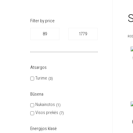
S
Filter by price
ROD
Atsargos
Turime
3
Būsena
Nukainotos
1
Visos prekės
7
Energijos klasė