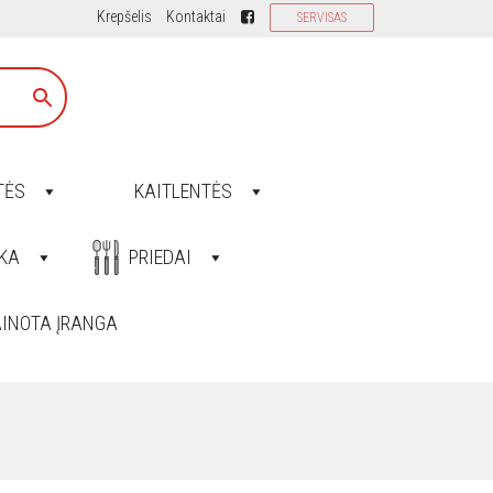
Krepšelis
Kontaktai
SERVISAS
TĖS
KAITLENTĖS
KA
PRIEDAI
INOTA ĮRANGA