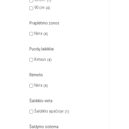
1
90 cm
4
Praplėtimo zonos
Nėra
4
Puodų laikikliai
Ketaus
4
Rėmelis
Nėra
4
Šaldiklio vieta
Šaldiklis apačioje
1
Šaldymo sistema