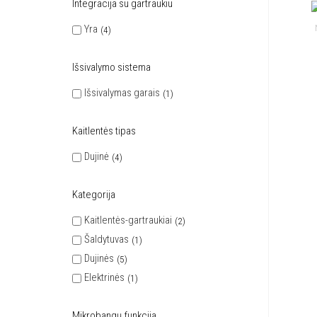
Integracija su gartraukiu
Yra
4
Išsivalymo sistema
Išsivalymas garais
1
Kaitlentės tipas
Dujinė
4
Kategorija
Kaitlentės-gartraukiai
2
Šaldytuvas
1
Dujinės
5
Elektrinės
1
Mikrobangų funkcija