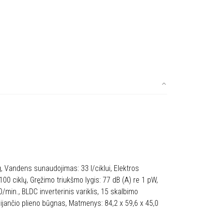
g, Vandens sunaudojimas: 33 l/ciklui, Elektros
00 ciklų, Gręžimo triukšmo lygis: 77 dB (A) re 1 pW,
/min., BLDC inverterinis variklis, 15 skalbimo
ijančio plieno būgnas, Matmenys: 84,2 x 59,6 x 45,0