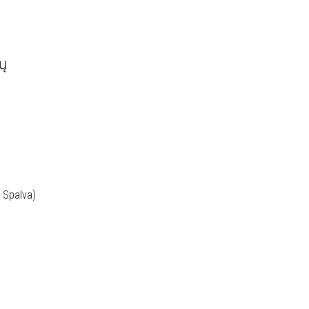
ų
/ Spalva)