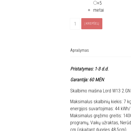
+5
metai
produkto
Į KREPŠELĮ
kiekis:
Skalbimo
mašina
Lord
Aprašymas
W13
2.GN
Pristatymas: 1-3 d.d.
Garantija: 60 MĖN
.
Skalbimo mašina Lord W13 2.GN
Maksimalus skalbinių kiekis: 7 k
energijos suvartojimas: 44 kWh/1
Maksimalus gręžimo greitis: 1400
programų, Vaikų užraktas, Nerūd
cm (įskaitant dureles 48,5cm)