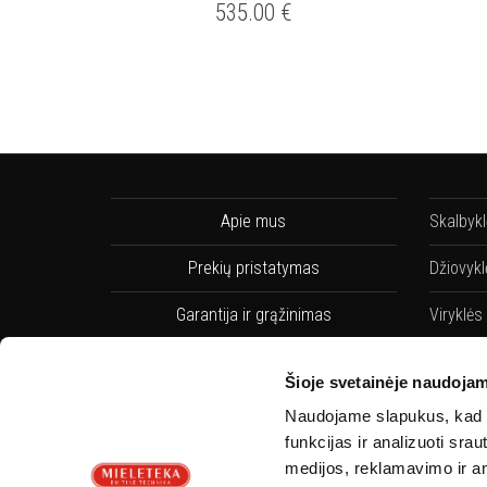
535.00
€
Apie mus
Skalbyk
Prekių pristatymas
Džiovykl
Garantija ir grąžinimas
Viryklės
Pirkimo taisyklės
Indaplo
Šioje svetainėje naudojam
Privatumo Politika
Indaplov
Naudojame slapukus, kad g
funkcijas ir analizuoti sr
Servisai
Orkaitės
medijos, reklamavimo ir ana