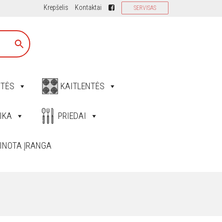
Krepšelis
Kontaktai
SERVISAS
ITĖS
KAITLENTĖS
IKA
PRIEDAI
INOTA ĮRANGA