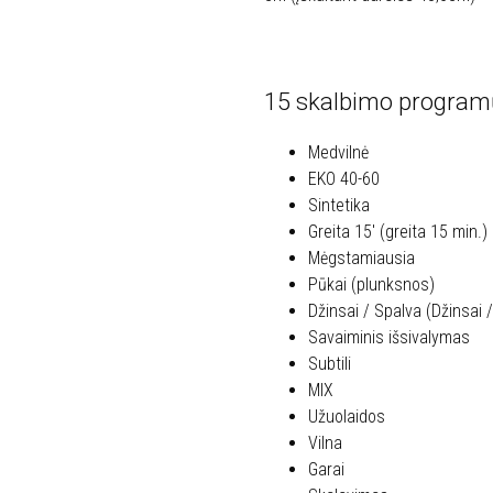
15 skalbimo program
Medvilnė
EKO 40-60
Sintetika
Greita 15′ (greita 15 min.)
Mėgstamiausia
Pūkai (plunksnos)
Džinsai / Spalva (Džinsai 
Savaiminis išsivalymas
Subtili
MIX
Užuolaidos
Vilna
Garai