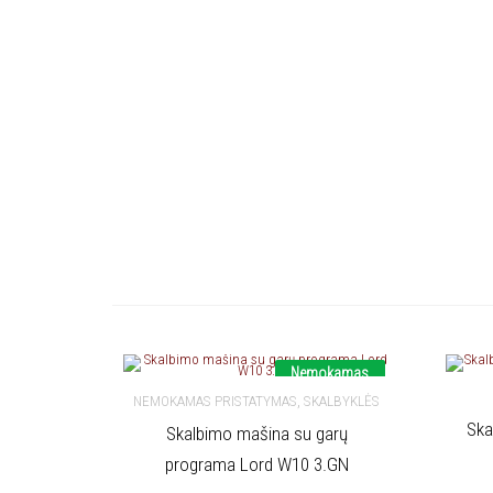
Nemokamas
pristatymas
,
NEMOKAMAS PRISTATYMAS
SKALBYKLĖS
Ska
Skalbimo mašina su garų
Į 
Į KREPŠELĮ
programa Lord W10 3.GN