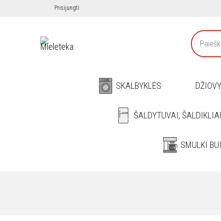
Prisijungti
SKALBYKLĖS
DŽIOV
ŠALDYTUVAI, ŠALDIKLIA
SMULKI BU