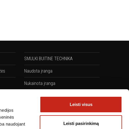
SMULKI BUITINĖ TECHNIKA
žės
Naudota įranga
Nukainota įranga
Komplektai: Kaitlentės + Orkaitės
Leisti visus
medijos
omeninės
Leisti pasirinkimą
arba naudojant