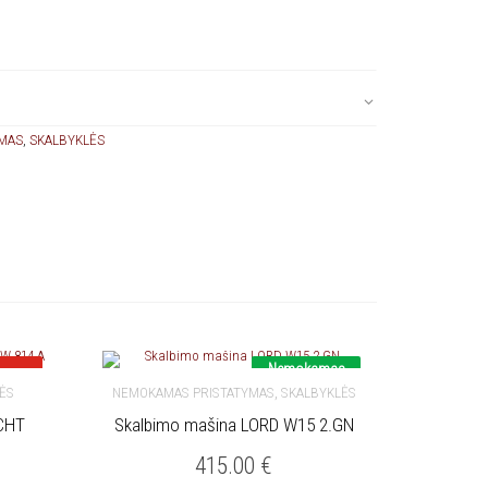
MAS
,
SKALBYKLĖS
Nemokamas
ota
pristatymas
,
ĖS
NEMOKAMAS PRISTATYMAS
SKALBYKLĖS
CHT
Skalbimo mašina LORD W15 2.GN
Į KREPŠELĮ
415.00
€