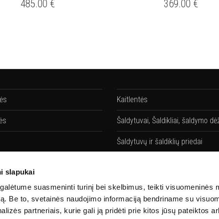
485.00
€
369.00
€
lės
Kaitlentės
ės
Šaldytuvai, Šaldikliai, šaldymo dė
Šaldytuvų ir šaldiklių priedai
vės
Gartraukiai
i slapukai
ių priedai
Gartraukių priedai
alėtume suasmeninti turinį bei skelbimus, teikti visuomeninės 
autą. Be to, svetainės naudojimo informaciją bendriname su visu
Santechnika
lizės partneriais, kurie gali ją pridėti prie kitos jūsų pateiktos 