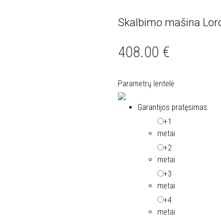
Skalbimo mašina Lor
Nemokamas
pristatymas
408.00
€
Parametrų lentelė
Garantijos pratęsimas
+1
metai
+2
metai
+3
metai
+4
metai