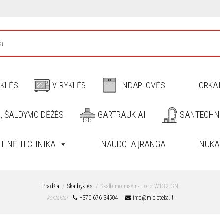
YKLĖS
VIRYKLĖS
INDAPLOVĖS
ORKA
I, ŠALDYMO DĖŽĖS
GARTRAUKIAI
SANTECHN
ITINĖ TECHNIKA
NAUDOTA ĮRANGA
NUKA
Pradžia
Skalbyklės
Skalbimo mašina Lord W13 2.GN
kontaktai
+370 676 34504
info@mieleteka.lt