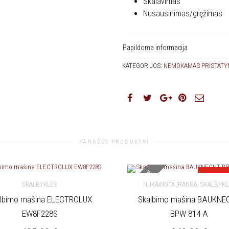
Skalavimas
Nusausinimas/gręžimas
Papildoma informacija
KATEGORIJOS:
NEMOKAMAS PRISTATY
PANAŠŪS PRODUKTAI
NETURIME
Nukain
,
SKALBYKLĖS
NUKAINOTA ĮRANGA
SKALBYKL
lbimo mašina ELECTROLUX
Skalbimo mašina BAUKNE
KREPŠELĮ
DAUGIAU
EW8F228S
BPW 814 A