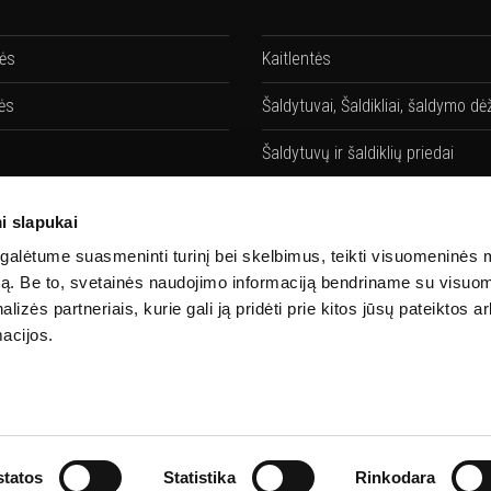
lės
Kaitlentės
ės
Šaldytuvai, Šaldikliai, šaldymo dė
Šaldytuvų ir šaldiklių priedai
vės
Gartraukiai
i slapukai
ių priedai
Gartraukių priedai
alėtume suasmeninti turinį bei skelbimus, teikti visuomeninės 
autą. Be to, svetainės naudojimo informaciją bendriname su visu
Santechnika
lizės partneriais, kurie gali ją pridėti prie kitos jūsų pateiktos 
acijos.
 priedai
Priedai
tatos
Statistika
Rinkodara
©2026 Mieleteka
Visos teisės saugomos