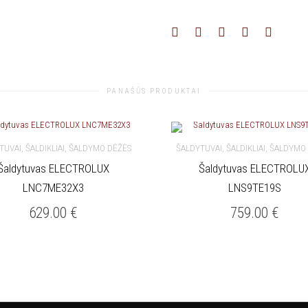
PANAŠŪS PRODUKTAI
TUVAI, ŠALDIKLIAI, ŠALDYMO DĖŽĖS
ŠALDYTUVAI, ŠALDIKLIAI, ŠALDYMO
Šaldytuvas ELECTROLUX
Šaldytuvas ELECTROLU
KREPŠELĮ
Į KREPŠELĮ
LNC7ME32X3
LNS9TE19S
629.00
€
759.00
€