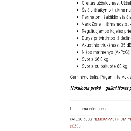
Greitas užšaldymas. Užšal
Šalčio išlaikymo trukmė nut
Permatomi šaldiklio stalčiai
VarioZone – išimamos stikl
Reguliuojamos kojelės priek
Durys pritvirtintos iš dešin
Akustinis triukšmas: 35 dB
Nišos matmenys (AxPxG):
Svoris 66,8 kg
Svoris su pakuote 68 kg
Gaminimo šalis: Pagaminta Vokie
Nukainota prekė – galimi išorės 
Papildoma informacija
KATEGORIJOS:
NEMOKAMAS PRISTATY
DĖŽĖS