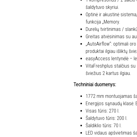
šaldytuvo skyriui.
Optinė ir akustinė sistema
funkcija „Memory.
Durelių tvirtinimas / slank
Greitas atvėsinimas su aut
„AutoAirflow“: optimali oro
produktai ilgiau išliktų švie
easyAccess lentynėlė – len
VitaFreshplus stalčius su 
šviežius 2 kartus ilgiau.
Techniniai duomenys:
1772 mm montuojamas šald
Energijos sąnaudų klasė:
Visas tūris: 270 l.
Šaldytuvo tūris: 200 l.
Šaldiklio tūris: 70 l.
LED vidaus apšvietimas šal