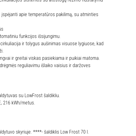
, įspėjanti apie temperatūros pakilimą, su atminties
ūs
omatiniu funkcijos išsijungimu.
 cirkuliacija ir tolygus aušinimas visuose lygiuose, kad
ži.
gvai ir greitai viskas pasiekiama ir puikiai matoma.
drėgmės reguliavimu išlaiko vaisius ir daržoves
ytuvas su LowFrost šaldikliu.
 E, 216 kWh/metus.
dytuvo skyriuje. ****- šaldiklis Low Frost 70 l.