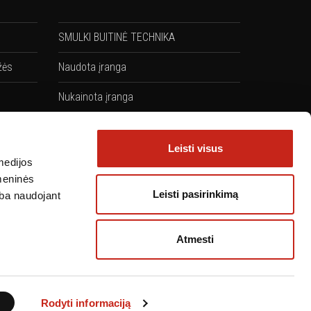
SMULKI BUITINĖ TECHNIKA
žės
Naudota įranga
Nukainota įranga
Komplektai: Kaitlentės + Orkaitės
Leisti visus
medijos
omeninės
Leisti pasirinkimą
arba naudojant
Atmesti
Rodyti informaciją