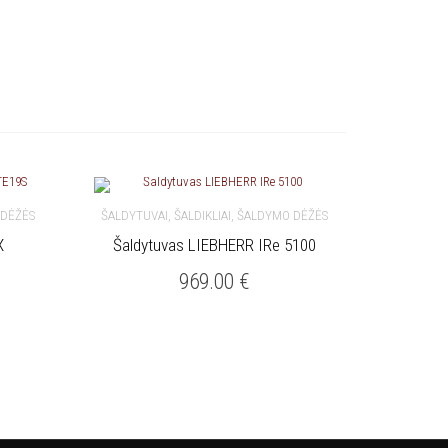
 DĖŽĖS
ŠALDYTUVAI, ŠALDIKLIAI, ŠALDYMO DĖŽĖS
X
Šaldytuvas LIEBHERR IRe 5100
Į KREPŠELĮ
969.00
€