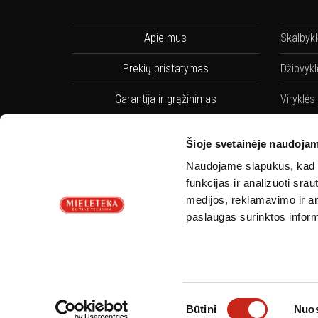
Apie mus
Skalbyk
Prekių pristatymas
Džiovykl
Garantija ir grąžinimas
Viryklės
Pirkimo taisyklės
Indaplo
Šioje svetainėje naudojam
Privatumo Politika
Indaplov
Naudojame slapukus, kad g
funkcijas ir analizuoti sr
Servisai
Orkaitės
medijos, reklamavimo ir ana
paslaugas surinktos inform
Kontaktai
Orkaičių
Sutikimo
Būtini
Nuos
pasirinkimas