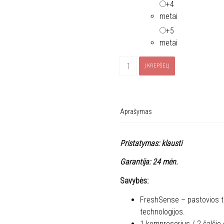
+4
metai
+5
metai
produkto
Į KREPŠELĮ
kiekis:
Šaldytuvas
SIEMENS
KI87VVSE0
Aprašymas
Pristatymas: klausti
Garantija: 24 mėn.
Savybės:
FreshSense – pastovios te
technologijos.
1 kompresorius / 2 šalčio