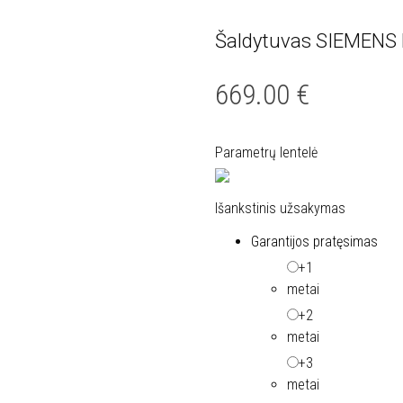
Šaldytuvas SIEMENS
Nemokamas
Nukainota
pristatymas
669.00
€
Parametrų lentelė
Išankstinis užsakymas
Garantijos pratęsimas
+1
metai
+2
metai
+3
metai