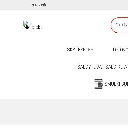
Prisijungti
SKALBYKLĖS
DŽIOV
ŠALDYTUVAI, ŠALDIKLIA
SMULKI BU