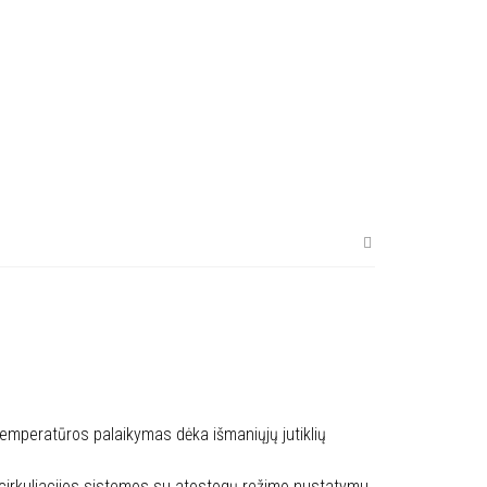
mperatūros palaikymas dėka išmaniųjų jutiklių
 cirkuliacijos sistemos su atostogų režimo nustatymu