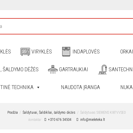
YKLĖS
VIRYKLĖS
INDAPLOVĖS
ORKA
I, ŠALDYMO DĖŽĖS
GARTRAUKIAI
SANTECHN
ITINĖ TECHNIKA
NAUDOTA ĮRANGA
NUKA
Pradžia
Šaldytuvai, Šaldikliai, šaldymo dėžės
Šaldytuvas SIEMENS KI87VVSE0
kontaktai
+370 676 34504
info@mieleteka.lt