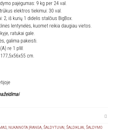
dymo pajėgumas: 9 kg per 24 val.
rūkus elektros tiekimui: 30 val.
: 2, iš kurių 1 didelis stalčius BigBox.
inės lentynėlės, kuomet reikia daugiau vietos.
yje, ratukai gale.
ės, galima pakeisti.
(A) re 1 pW.
 177,5x56x55 cm.
tijoje
pažeidimai
MAS
,
NUKAINOTA ĮRANGA
,
ŠALDYTUVAI, ŠALDIKLIAI, ŠALDYMO