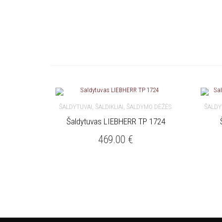
ŠALDYTUVAI, ŠALDIKLIAI, ŠALDYMO DĖŽĖS
ŠALDY
Šaldytuvas LIEBHERR TP 1724
Į KREPŠELĮ
Į 
469.00
€