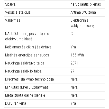
Spalva
nerūdijantis plienas
Vėsusis stalčius
Artima 0°C zona
Valdymas
Elektroninis
valdymas išorėje
NAUJOJI energijos vartojimo
C
efektyvumo klasė
Keičiamas šaldiklis į šaldytuvą
Yra
Metinės energijos sąnaudos
155 kWh
Naudinga šaldytuvo talpa
207 l
Naudinga šaldiklio talpa
97 l
Drėgmės išlaikymo technologija
Nėra
Minkštas durelių uždarymas
Nėra
Metalizuota galinė sienelė
Nėra
Durų rankena
Yra