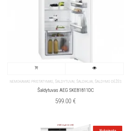
,
NEMOKAMAS PRISTATYMAS
ŠALDYTUVAI, ŠALDIKLIAI, ŠALDYMO DĖŽĖS
Šaldytuvas AEG SKE81811DC
599.00
€
Neturime