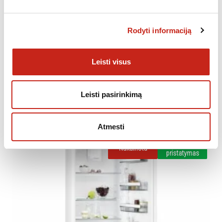
Papildoma informacija
KATEGORIJOS:
NUKAINOTA ĮRANGA
,
ŠALDYTUVAI, ŠALDIKLIAI, ŠALDYMO
Rodyti informaciją
DĖŽĖS
Leisti visus
Leisti pasirinkimą
PANAŠŪS PRODUKTAI
Atmesti
Neturime
Nemokamas
Nukainota
pristatymas