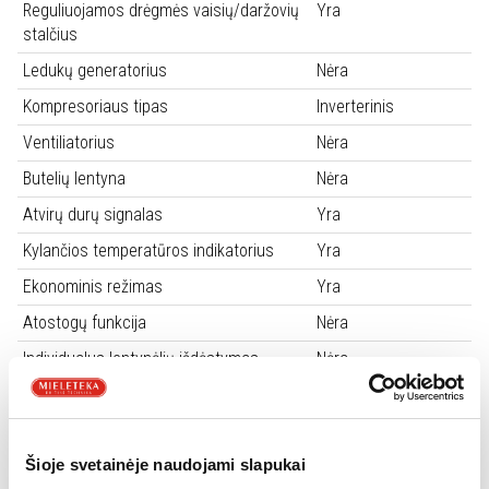
Reguliuojamos drėgmės vaisių/daržovių
Yra
stalčius
Ledukų generatorius
Nėra
Kompresoriaus tipas
Inverterinis
Ventiliatorius
Nėra
Butelių lentyna
Nėra
Atvirų durų signalas
Yra
Kylančios temperatūros indikatorius
Yra
Ekonominis režimas
Yra
Atostogų funkcija
Nėra
Individualus lentynėlių išdėstymas
Nėra
durelėse
Greitas vėsinimas šaldytuve
Yra
Keičiama durų atidarymo kryptis
Yra
Šioje svetainėje naudojami slapukai