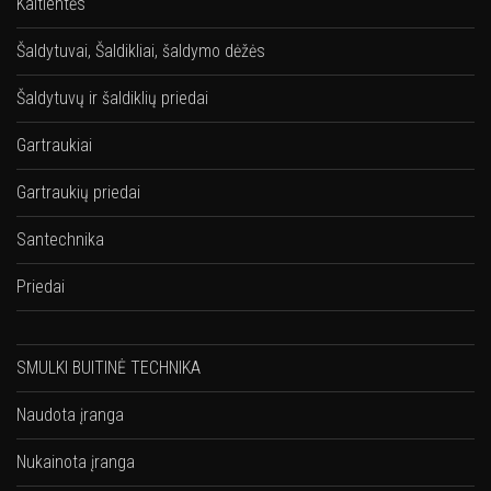
Kaitlentės
Šaldytuvai, Šaldikliai, šaldymo dėžės
Šaldytuvų ir šaldiklių priedai
Gartraukiai
Gartraukių priedai
Santechnika
Priedai
SMULKI BUITINĖ TECHNIKA
Naudota įranga
Nukainota įranga