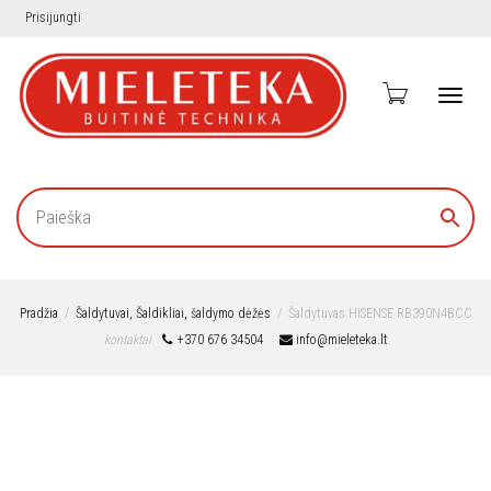
Prisijungti
Toggl
navig
Pradžia
Šaldytuvai, Šaldikliai, šaldymo dėžės
Šaldytuvas HISENSE RB390N4BCC
kontaktai
+370 676 34504
info@mieleteka.lt
Nukainota