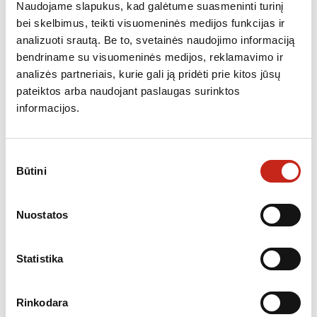
Apšvietimas
LED
Naudojame slapukus, kad galėtume suasmeninti turinį
bei skelbimus, teikti visuomeninės medijos funkcijas ir
Šaldiklio stalčių skaičius
3
analizuoti srautą. Be to, svetainės naudojimo informaciją
Greito užšaldymo funkcija šaldiklyje
Yra
bendriname su visuomeninės medijos, reklamavimo ir
Užšaldymo galingumas per 24 val.
13.0 kg/24 val.
analizės partneriais, kurie gali ją pridėti prie kitos jūsų
pateiktos arba naudojant paslaugas surinktos
Šalčio išlaikymo trukmė šaldiklyje
9 val.
informacijos.
nutrūkus elektros tiekimui
Triukšmo lygis
35 dB
Garso lygio klasė
B
Sutikimo
Būtini
pasirinkimas
Žemiausia darbinė temperatūra
10.0 °C
Klimato klasė
SN-N-ST-T
Nuostatos
Standartizuotas aukštis
186 cm
Standartizuotas plotis
60 cm
Statistika
*Nukainota prekė, galimi išorės pažeidimai.
Rinkodara