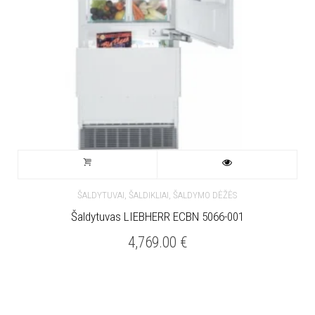
ŠALDYTUVAI, ŠALDIKLIAI, ŠALDYMO DĖŽĖS
Šaldytuvas LIEBHERR ECBN 5066-001
4,769.00
€