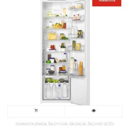
Nukainota
,
NUKAINOTA ĮRANGA
ŠALDYTUVAI, ŠALDIKLIAI, ŠALDYMO DĖŽĖS