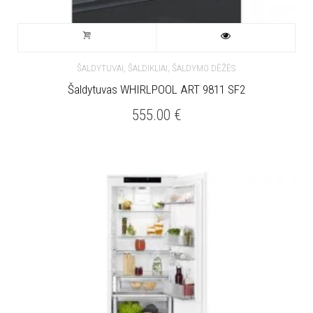
ŠALDYTUVAI, ŠALDIKLIAI, ŠALDYMO DĖŽĖS
Šaldytuvas WHIRLPOOL ART 9811 SF2
555.00
€