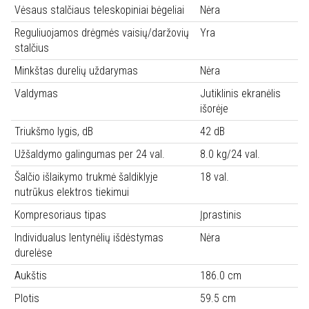
Vėsaus stalčiaus teleskopiniai bėgeliai
Nėra
Reguliuojamos drėgmės vaisių/daržovių
Yra
stalčius
Minkštas durelių uždarymas
Nėra
Valdymas
Jutiklinis ekranėlis
išorėje
Triukšmo lygis, dB
42 dB
Užšaldymo galingumas per 24 val.
8.0 kg/24 val.
Šalčio išlaikymo trukmė šaldiklyje
18 val.
nutrūkus elektros tiekimui
Kompresoriaus tipas
Įprastinis
Individualus lentynėlių išdėstymas
Nėra
durelėse
Aukštis
186.0 cm
Plotis
59.5 cm