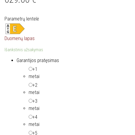
Parametrų lentelė
Duomenų lapas
Išankstinis užsakymas
Garantijos pratęsimas
+1
metai
+2
metai
+3
metai
+4
metai
+5