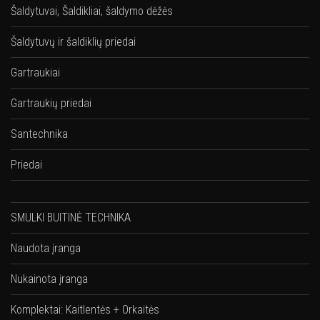
Šaldytuvai, Šaldikliai, šaldymo dėžės
Šaldytuvų ir šaldiklių priedai
Gartraukiai
Gartraukių priedai
Santechnika
Priedai
SMULKI BUITINĖ TECHNIKA
Naudota įranga
Nukainota įranga
Komplektai: Kaitlentės + Orkaitės