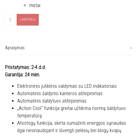
metai
produkto
Į KREPŠELĮ
kiekis:
Šaldytuvas
ELECTROLUX
LNC7ME32X3
Aprašymas
Pristatymas: 2-4 d.d.
Garantija: 24 mėn.
Elektroninis jutiklinis valdymas su LED indikatoriais
Automatinis šaldymo kameros atitirpinimas
Automatinis šaldytuvo atitirpinimas
„Action Cool“ funkcija greitai užtikrina norimą šaldytuvo
temperatūrą
Atostogų funkcija, skirta sumažinti energijos sąnaudas
ilgai nesinaudojant ir išvengti pelėsių bei blogų kvapų