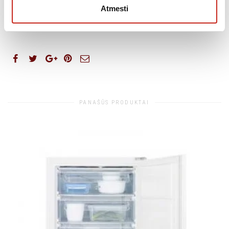
Atmesti
Papildoma informacija
KATEGORIJA:
ŠALDYTUVAI, ŠALDIKLIAI, ŠALDYMO DĖŽĖS
PANAŠŪS PRODUKTAI