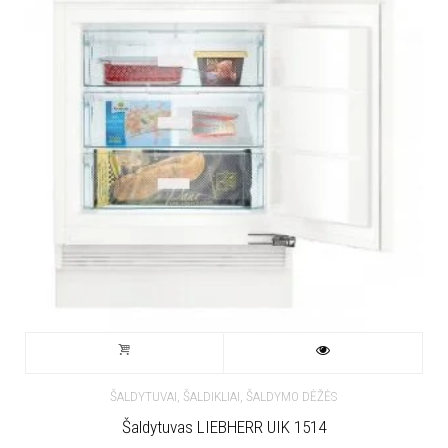
ŠALDYTUVAI, ŠALDIKLIAI, ŠALDYMO DĖŽĖS
Šaldytuvas LIEBHERR UIK 1514