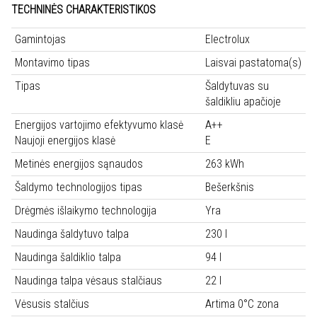
TECHNINĖS CHARAKTERISTIKOS
Gamintojas
Electrolux
Montavimo tipas
Laisvai pastatoma(s)
Tipas
Šaldytuvas su
šaldikliu apačioje
Energijos vartojimo efektyvumo klasė
A++
Naujoji energijos klasė
E
Metinės energijos sąnaudos
263 kWh
Šaldymo technologijos tipas
Bešerkšnis
Drėgmės išlaikymo technologija
Yra
Naudinga šaldytuvo talpa
230 l
Naudinga šaldiklio talpa
94 l
Naudinga talpa vėsaus stalčiaus
22 l
Vėsusis stalčius
Artima 0°C zona