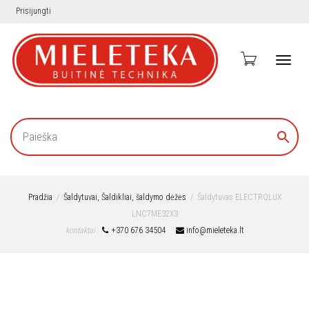
Prisijungti
Toggl
navig
Pradžia
Šaldytuvai, Šaldikliai, šaldymo dėžės
Šaldytuvas ELECTROLUX
LNC7ME32X3
kontaktai
+370 676 34504
info@mieleteka.lt