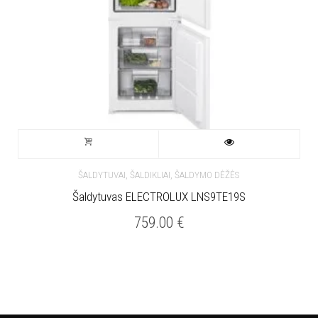
ŠALDYTUVAI, ŠALDIKLIAI, ŠALDYMO DĖŽĖS
Šaldytuvas ELECTROLUX LNS9TE19S
759.00
€