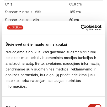
Gylis
65.0 cm
Standartizuotas aukštis
185 cm
Standartizuotas plotis
60 cm
Spalva
Nerūdijančio plieno
Keičiama durų atidarymo kryptis
Yra
Šaldiklio stalčių skaičius
3
Šioje svetainėje naudojami slapukai
Durų rankena
Nėra
Naudojame slapukus, kad galėtume suasmeninti turinį
bei skelbimus, teikti visuomeninės medijos funkcijas ir
Ventiliatorius
Yra
analizuoti srautą. Be to, svetainės naudojimo informaciją
Atvirų durų signalas
Nėra
bendriname su visuomeninės medijos, reklamavimo ir
analizės partneriais, kurie gali ją pridėti prie kitos jūsų
Kylančios temperatūros indikatorius
Yra
pateiktos arba naudojant paslaugas surinktos
Greitas vėsinimas šaldytuve
Yra
informacijos.
Greito užšaldymo funkcija šaldiklyje
Yra
Ekonominis režimas
Yra
Sutikimo
Atostogų funkcija
Yra