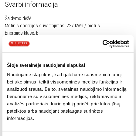
Svarbi informacija
Šaldymo dėžė
Metinis energijos suvartojimas: 227 kWh / metus
Energijos klasė: E
Bendras naudojamas tūris: 287l
Triukšmas: 40 dB
Klimato klasė: SN-T (+ 10 ° C iki + 43 ° C)
Kompresorių skaičius: 1 Inverteris BLDC kompresorius
Šioje svetainėje naudojami slapukai
užšalimas per 24 valandas: 14 kg
Naudojame slapukus, kad galėtume suasmeninti turinį
Laikymo laikas nutrūkus elektrai: 28 val
bei skelbimus, teikti visuomeninės medijos funkcijas ir
. Standartiniai krepšeliai: 1
analizuoti srautą. Be to, svetainės naudojimo informaciją
Matmenys:(A*P*G)85*109*62
bendriname su visuomeninės medijos, reklamavimo ir
analizės partneriais, kurie gali ją pridėti prie kitos jūsų
Garantija:60 mėn
pateiktos arba naudojant paslaugas surinktos
Tinka saugoti iki -15 °C aplinkos temperatūroje(FrostProtect)
informacijos.