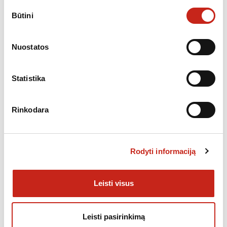
Sutikimo
Būtini
pasirinkimas
Papildoma informacija
KATEGORIJOS:
NEMOKAMAS PRISTATYMAS
,
ŠALDYTUVAI, ŠALDIKLIAI,
Nuostatos
ŠALDYMO DĖŽĖS
Statistika
Rinkodara
PANAŠŪS PRODUKTAI
Rodyti informaciją
Nemokamas
pristatymas
Leisti visus
Leisti pasirinkimą