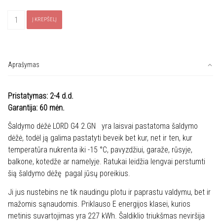
produkto
Į KREPŠELĮ
kiekis:
Šaldiklis
LORD
G4
Aprašymas
2.GN
Pristatymas: 2-4 d.d.
Garantija: 60 mėn.
Šaldymo dėžė LORD G4 2.GN yra laisvai pastatoma šaldymo
dėžė, todėl ją galima pastatyti beveik bet kur, net ir ten, kur
temperatūra nukrenta iki -15 °C, pavyzdžiui, garaže, rūsyje,
balkone, kotedže ar namelyje. Ratukai leidžia lengvai perstumti
šią šaldymo dėžę pagal jūsų poreikius.
Ji jus nustebins ne tik naudingu plotu ir paprastu valdymu, bet ir
mažomis sąnaudomis. Priklauso E energijos klasei, kurios
metinis suvartojimas yra 227 kWh. Šaldiklio triukšmas neviršija