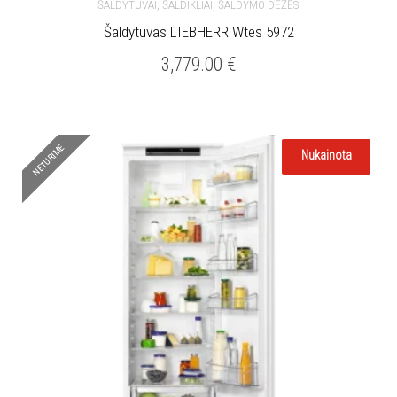
ŠALDYTUVAI, ŠALDIKLIAI, ŠALDYMO DĖŽĖS
Šaldytuvas LIEBHERR Wtes 5972
3,779.00
€
NETURIME
Nukainota