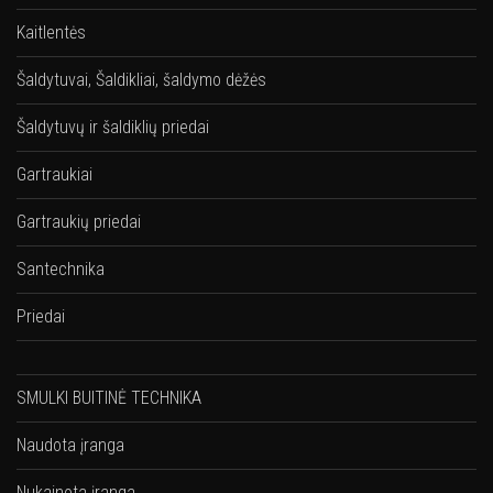
Kaitlentės
Šaldytuvai, Šaldikliai, šaldymo dėžės
Šaldytuvų ir šaldiklių priedai
Gartraukiai
Gartraukių priedai
Santechnika
Priedai
SMULKI BUITINĖ TECHNIKA
Naudota įranga
Nukainota įranga