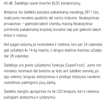
40 dB. Šaldiklyje rasite Inverter BLDC kompresorių.
Atidarius šis šaldiklis pasiūlys pakankamą naudingą 287 l tūrį,
todėl jums nereikės jaudintis dėl vietos trūkumo. Neabejotinas
privalumas – galimybė laikyti stambų maistą.Neabejotinai
įvertinsite pakabinamą krepšelį, kuriame taip pat galėsite laikyti
ledus ir vaisius.
Net pagal našumą jis neatsilieka ir stebina, nes per 24 valandas
gali užšaldyti iki 14 kg maisto, o dingus elektrai maistas užšalęs
dar 28 valandas.
Šaldiklyje yra greito užšaldymo funkcija (SuperFrost). Jums net
nereikės nerimauti dėl šerkšno ar ledo ant šaldiklio sienelių po
ilgo veikimo, lengvas atitirpinimas ir priekyje ištirpusio vandens
nuleidimas palengvins jūsų darbą.
Šaldiklio dangtis aprūpintas ne tik LED lempute, bet ir rankena
patogiam atidarymui ir uždarymui.