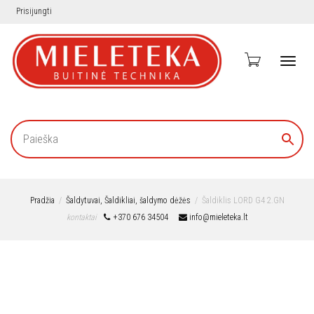
Prisijungti
Toggl
navig
Pradžia
Šaldytuvai, Šaldikliai, šaldymo dėžės
Šaldiklis LORD G4 2.GN
kontaktai
+370 676 34504
info@mieleteka.lt
Nemokamas
pristatymas