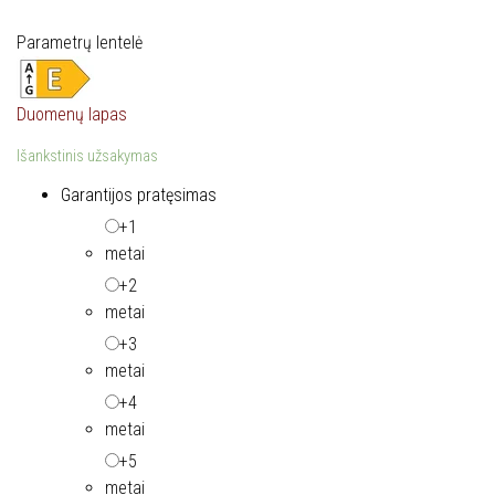
Parametrų lentelė
Duomenų lapas
Išankstinis užsakymas
Garantijos pratęsimas
+1
metai
+2
metai
+3
metai
+4
metai
+5
metai