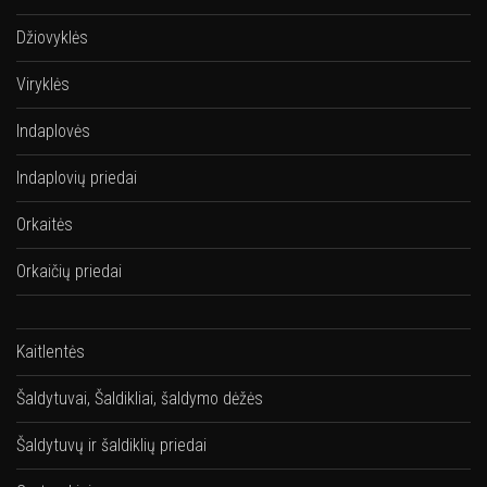
Džiovyklės
Viryklės
Indaplovės
Indaplovių priedai
Orkaitės
Orkaičių priedai
Kaitlentės
Šaldytuvai, Šaldikliai, šaldymo dėžės
Šaldytuvų ir šaldiklių priedai