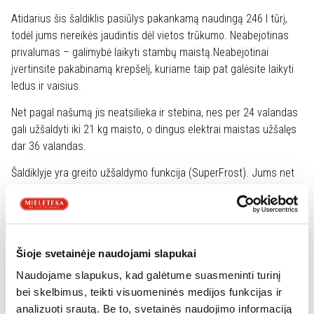
Atidarius šis šaldiklis pasiūlys pakankamą naudingą 246 l tūrį,
todėl jums nereikės jaudintis dėl vietos trūkumo. Neabejotinas
privalumas – galimybė laikyti stambų maistą.Neabejotinai
įvertinsite pakabinamą krepšelį, kuriame taip pat galėsite laikyti
ledus ir vaisius.
Net pagal našumą jis neatsilieka ir stebina, nes per 24 valandas
gali užšaldyti iki 21 kg maisto, o dingus elektrai maistas užšalęs
dar 36 valandas.
Šaldiklyje yra greito užšaldymo funkcija (SuperFrost). Jums net
nereikės nerimauti dėl šerkšno ar ledo ant šaldiklio sienelių po
ilgo veikimo, lengvas atitirpinimas ir priekyje ištirpusio vandens
nuleidimas palengvins jūsų darbą.
Šaldiklio dangtis aprūpintas ne tik LED lempute, bet ir rankena
Šioje svetainėje naudojami slapukai
patogiam atidarymui ir uždarymui.
Naudojame slapukus, kad galėtume suasmeninti turinį
bei skelbimus, teikti visuomeninės medijos funkcijas ir
Svarbi informacija
analizuoti srautą. Be to, svetainės naudojimo informaciją