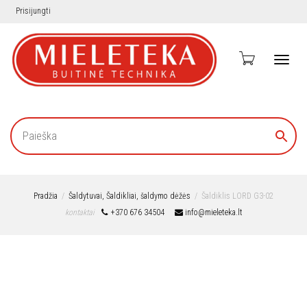
Prisijungti
Toggl
navig
Pradžia
Šaldytuvai, Šaldikliai, šaldymo dėžės
Šaldiklis LORD G3-02
kontaktai
+370 676 34504
info@mieleteka.lt
Nemokamas
pristatymas