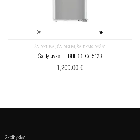
ŠALDYTUVAI, ŠALDIKLIAI, ŠALDYMO DĖŽĖS
Šaldytuvas LIEBHERR ICd 5123
1,209.00
€
Skalbyklės