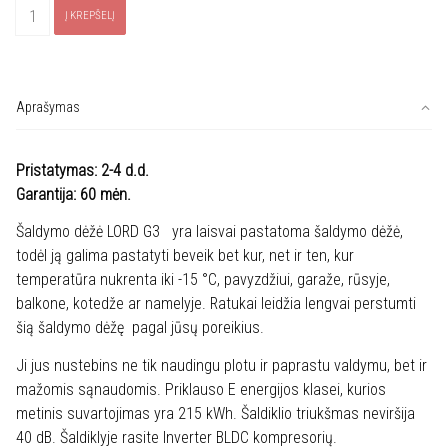
produkto
Į KREPŠELĮ
kiekis:
Šaldiklis
LORD
G3-
Aprašymas
02
Pristatymas: 2-4 d.d.
Garantija: 60 mėn.
Šaldymo dėžė LORD G3 yra laisvai pastatoma šaldymo dėžė,
todėl ją galima pastatyti beveik bet kur, net ir ten, kur
temperatūra nukrenta iki -15 °C, pavyzdžiui, garaže, rūsyje,
balkone, kotedže ar namelyje. Ratukai leidžia lengvai perstumti
šią šaldymo dėžę pagal jūsų poreikius.
Ji jus nustebins ne tik naudingu plotu ir paprastu valdymu, bet ir
mažomis sąnaudomis. Priklauso E energijos klasei, kurios
metinis suvartojimas yra 215 kWh. Šaldiklio triukšmas neviršija
40 dB. Šaldiklyje rasite Inverter BLDC kompresorių.