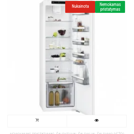
Nemokamas
Nukainota
pristatymas