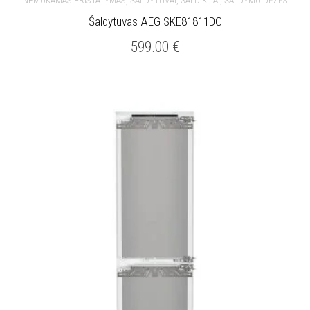
,
NEMOKAMAS PRISTATYMAS
ŠALDYTUVAI, ŠALDIKLIAI, ŠALDYMO DĖŽĖS
Šaldytuvas AEG SKE81811DC
599.00
€