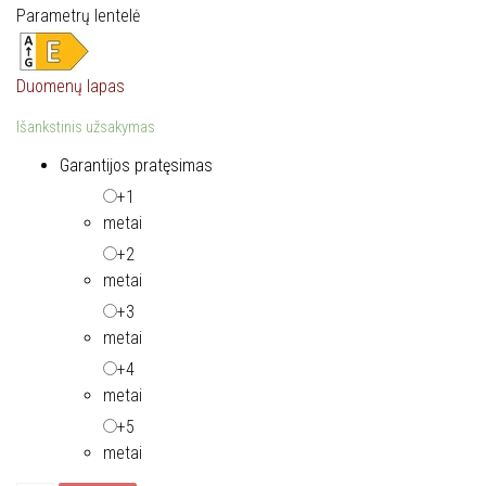
Parametrų lentelė
Duomenų lapas
Išankstinis užsakymas
Garantijos pratęsimas
+1
metai
+2
metai
+3
metai
+4
metai
+5
metai