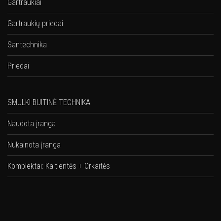
Gartraukiai
Gartraukių priedai
Santechnika
Priedai
SMULKI BUITINĖ TECHNIKA
Naudota įranga
Nukainota įranga
Komplektai: Kaitlentės + Orkaitės