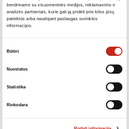
bendriname su visuomeninės medijos, reklamavimo ir
Šaldymo dėžė
analizės partneriais, kurie gali ją pridėti prie kitos jūsų
Metinis energijos suvartojimas: 215 kWh / metus
pateiktos arba naudojant paslaugas surinktos
Energijos klasė:
E
informacijos.
Bendras naudojamas tūris:
246 l
Triukšmas:
40 dB
Klimato klasė: SN-T (+ 10 ° C iki + 43 ° C)
Sutikimo
Būtini
Kompresorių skaičius: 1 Inverteris BLDC kompresorius
pasirinkimas
Užšalimas per 24 valandas: 21 kg
Laikymo laikas nutrūkus elektrai: 36 val
Nuostatos
Standartiniai krepšeliai: 1
Matmenys:(A*P*G): 84,5*95,4*61,6 cm.
Statistika
Papildoma informacija
Rinkodara
KATEGORIJOS:
NEMOKAMAS PRISTATYMAS
,
ŠALDYTUVAI, ŠALDIKLIAI,
ŠALDYMO DĖŽĖS
Rodyti informaciją