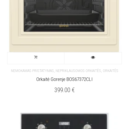
,
,
NEMOKAMAS PRISTATYMAS
NEPRIKLAUSOMOS ORKAITĖS
ORKAITĖS
Orkaitė Gorenje BOS67372CLI
399.00
€