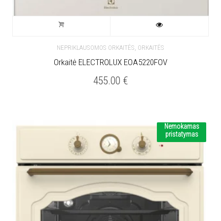
,
NEPRIKLAUSOMOS ORKAITĖS
ORKAITĖS
Orkaitė ELECTROLUX EOA5220FOV
455.00
€
Nemokamas
pristatymas