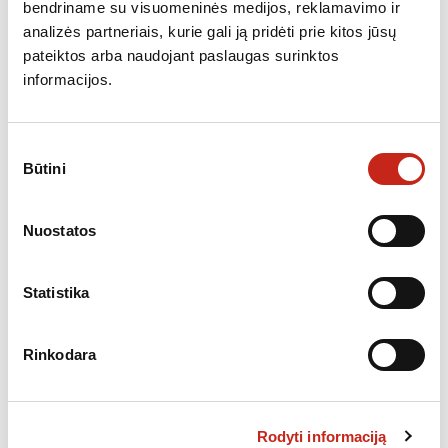
bendriname su visuomeninės medijos, reklamavimo ir
analizės partneriais, kurie gali ją pridėti prie kitos jūsų
pateiktos arba naudojant paslaugas surinktos
informacijos.
Sutikimo
Būtini
pasirinkimas
Nuostatos
Statistika
Rinkodara
,
NEPRIKLAUSOMOS ORKAITĖS
ORKAITĖS
Orkaitė ELECTROLUX EOE8P39WX
Rodyti informaciją