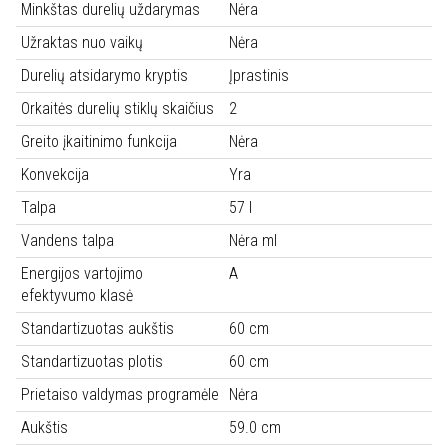
Minkštas durelių uždarymas
Nėra
Užraktas nuo vaikų
Nėra
Durelių atsidarymo kryptis
Įprastinis
Orkaitės durelių stiklų skaičius
2
Greito įkaitinimo funkcija
Nėra
Konvekcija
Yra
Talpa
57 l
Vandens talpa
Nėra ml
Energijos vartojimo
A
efektyvumo klasė
Standartizuotas aukštis
60 cm
Standartizuotas plotis
60 cm
Prietaiso valdymas programėle
Nėra
Aukštis
59.0 cm