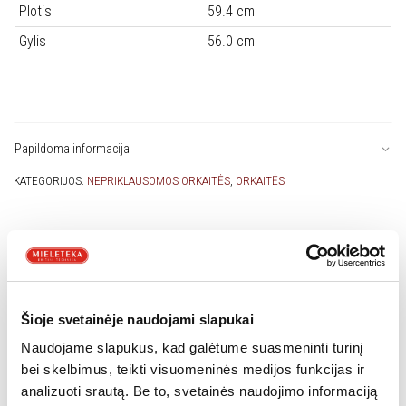
Plotis
59.4 cm
Gylis
56.0 cm
Papildoma informacija
KATEGORIJOS:
NEPRIKLAUSOMOS ORKAITĖS
,
ORKAITĖS
PANAŠŪS PRODUKTAI
Šioje svetainėje naudojami slapukai
Naudojame slapukus, kad galėtume suasmeninti turinį
bei skelbimus, teikti visuomeninės medijos funkcijas ir
analizuoti srautą. Be to, svetainės naudojimo informaciją