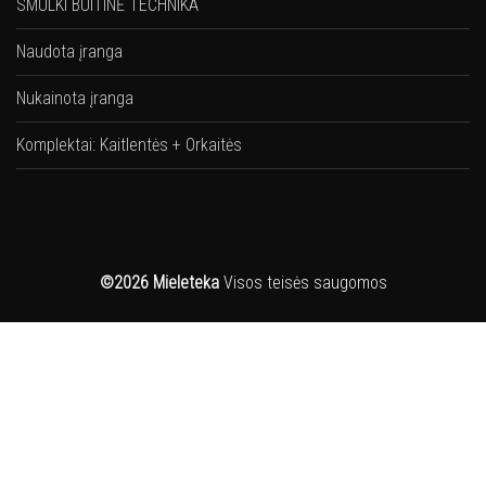
SMULKI BUITINĖ TECHNIKA
Naudota įranga
Nukainota įranga
Komplektai: Kaitlentės + Orkaitės
©2026 Mieleteka
Visos teisės saugomos