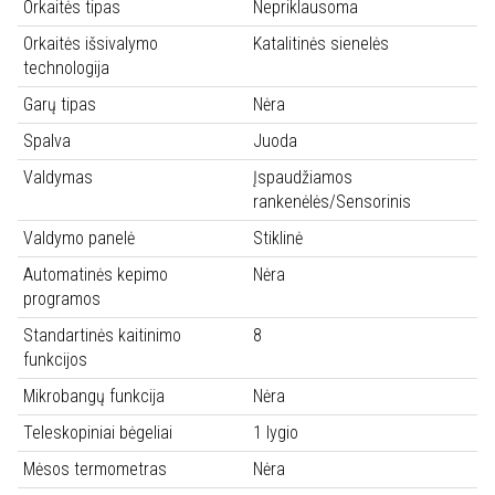
Orkaitės tipas
Nepriklausoma
Orkaitės išsivalymo
Katalitinės sienelės
technologija
Garų tipas
Nėra
Spalva
Juoda
Valdymas
Įspaudžiamos
rankenėlės/Sensorinis
Valdymo panelė
Stiklinė
Automatinės kepimo
Nėra
programos
Standartinės kaitinimo
8
funkcijos
Mikrobangų funkcija
Nėra
Teleskopiniai bėgeliai
1 lygio
Mėsos termometras
Nėra