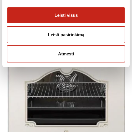
549.00
€
Leisti visus
Leisti pasirinkimą
Atmesti