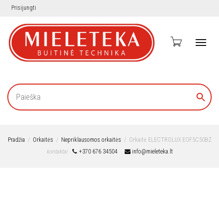
Prisijungti
Toggl
navig
Pradžia
Orkaitės
Nepriklausomos orkaitės
Orkaitė ELECTROLUX EOF5C50BZ
kontaktai
+370 676 34504
info@mieleteka.lt