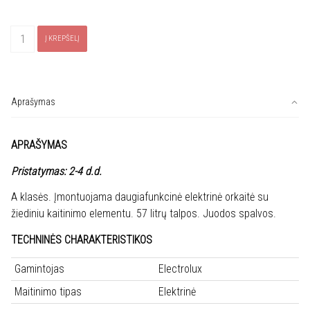
produkto
Į KREPŠELĮ
kiekis:
Orkaitė
ELECTROLUX
EOF5C50BZ
Aprašymas
APRAŠYMAS
Pristatymas: 2-4 d.d.
A klasės. Įmontuojama daugiafunkcinė elektrinė orkaitė su
žiediniu kaitinimo elementu. 57 litrų talpos. Juodos spalvos.
TECHNINĖS CHARAKTERISTIKOS
Gamintojas
Electrolux
Maitinimo tipas
Elektrinė