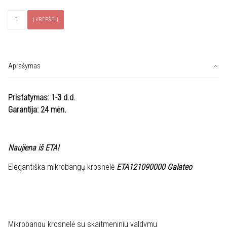
produkto
Į KREPŠELĮ
kiekis:
Mikrobangų
krosnelė
ETA121090000
Aprašymas
Galateo
Pristatymas: 1-3 d.d.
Garantija: 24 mėn.
Naujiena iš ETA!
Elegantiška mikrobangų krosnelė
ETA121090000 Galateo
Mikrobangų krosnelė su skaitmeniniu valdymu