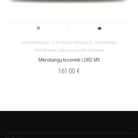
,
MIKROBANGINĖS, ELEKTRINĖS KROSNELĖS
NEMOKAMAS
,
PRISTATYMAS
SMULKI BUITINĖ TECHNIKA
Mikrobangų krosnelė LORD M3
161.00
€