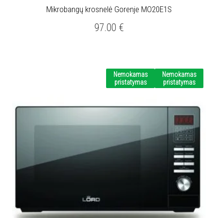
Mikrobangų krosnelė Gorenje MO20E1S
97.00
€
Nemokamas
Nemokamas
pristatymas
pristatymas