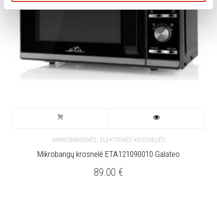
MIKROBANGINĖS, ELEKTRINĖS KROSNELĖS
Mikrobangų krosnelė ETA121090010 Galateo
89.00
€