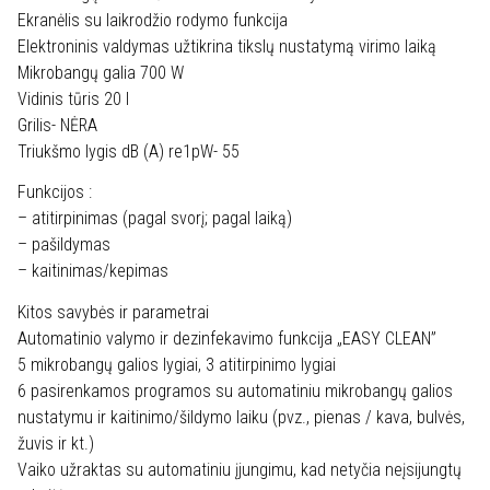
Ekranėlis su laikrodžio rodymo funkcija
Elektroninis valdymas užtikrina tikslų nustatymą virimo laiką
Mikrobangų galia 700 W
Vidinis tūris 20 l
Grilis- NĖRA
Triukšmo lygis dB (A) re1pW- 55
Funkcijos :
– atitirpinimas (pagal svorį; pagal laiką)
– pašildymas
– kaitinimas/kepimas
Kitos savybės ir parametrai
Automatinio valymo ir dezinfekavimo funkcija „EASY CLEAN”
5 mikrobangų galios lygiai, 3 atitirpinimo lygiai
6 pasirenkamos programos su automatiniu mikrobangų galios
nustatymu ir kaitinimo/šildymo laiku (pvz., pienas / kava, bulvės,
žuvis ir kt.)
Vaiko užraktas su automatiniu įjungimu, kad netyčia neįsijungtų