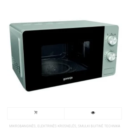
,
MIKROBANGINĖS, ELEKTRINĖS KROSNELĖS
SMULKI BUITINĖ TECHNIKA