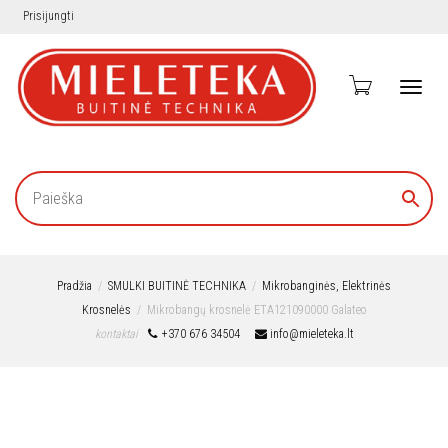
Prisijungti
Toggl
navig
Pradžia
SMULKI BUITINĖ TECHNIKA
Mikrobanginės, Elektrinės
Krosnelės
Mikrobangų krosnelė ETA121090000 Galateo
kontaktai
+370 676 34504
info@mieleteka.lt