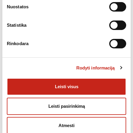
Nuostatos
Statistika
,
MIKROBANGINĖS, ELEKTRINĖS KROSNELĖS
SMULKI BUITINĖ TECHNIKA
Rinkodara
Mikrobangų krosnelė Gorenje BM235CLI
232.00
€
Rodyti informaciją
Leisti visus
Leisti pasirinkimą
Atmesti