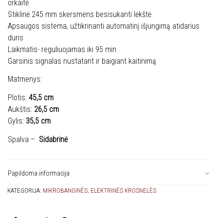
orkaitė
Stiklinė 245 mm skersmens besisukanti lėkštė
Apsaugos sistema, užtikrinanti automatinį išjungimą atidarius
duris
Laikmatis- reguliuojamas iki 95 min
Garsinis signalas nustatant ir baigiant kaitinimą
Matmenys:
Plotis:
45,5 cm
Aukštis:
26,5 cm
Gylis:
35,5 cm
Spalva –
Sidabrinė
Papildoma informacija
KATEGORIJA:
MIKROBANGINĖS, ELEKTRINĖS KROSNELĖS