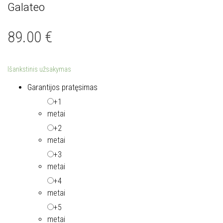
Galateo
89.00
€
Išankstinis užsakymas
Garantijos pratęsimas
+1
metai
+2
metai
+3
metai
+4
metai
+5
metai