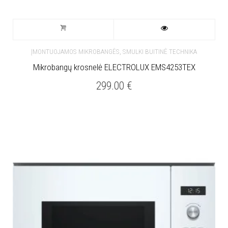
,
ĮMONTUOJAMOS MIKROBANGĖS
SMULKI BUITINĖ TECHNIKA
Mikrobangų krosnelė ELECTROLUX EMS4253TEX
299.00
€