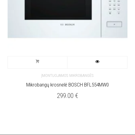
ĮMONTUOJAMOS MIKROBANGĖS
Mikrobangų krosnelė BOSCH BFL554MW0
299.00
€