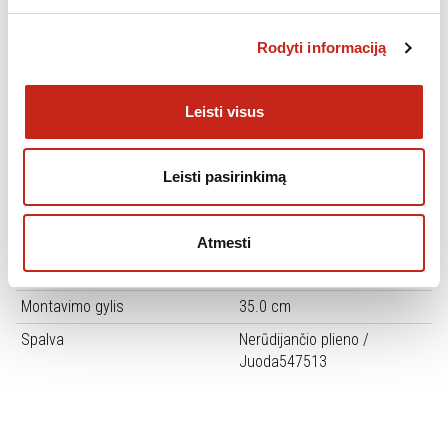
Švelnus durelių uždarymas
Nėra
Garų funkcija
Nėra
Rodyti informaciją
Orkaitės išsivalymo technologija
Nėra
Teleskopiniai bėgeliai
Nėra
Leisti visus
Aukštis
38.8 cm
Montavimo aukštis, cm
38.0 cm
Leisti pasirinkimą
Plotis
59.5 cm
Montavimo plotis, cm
56.0 cm
Atmesti
Gylis
34.7 cm
Montavimo gylis
35.0 cm
Spalva
Nerūdijančio plieno /
Juoda
547513