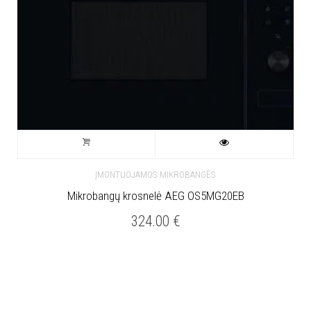
ĮMONTUOJAMOS MIKROBANGĖS
Mikrobangų krosnelė AEG OS5MG20EB
324.00
€