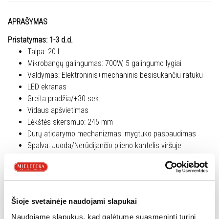
LMS2203EMX
APRAŠYMAS
Pristatymas: 1-3 d.d.
Talpa: 20 l
Mikrobangų galingumas: 700W, 5 galingumo lygiai
Valdymas: Elektroninis+mechaninis besisukančiu ratuku
LED ekranas
Greita pradžia/+30 sek.
Vidaus apšvietimas
Lėkštės skersmuo: 245 mm
Durų atidarymo mechanizmas: mygtuko paspaudimas
Spalva: Juoda/Nerūdijančio plieno kantelis viršuje
TECHNINĖS CHARAKTERISTIKOS
Gamintojas
Electrolux
Montavimo tipas
Įmontuojama(s)
Šioje svetainėje naudojami slapukai
Mikrobangų krosnelės tipas
Be griliaus
Naudojame slapukus, kad galėtume suasmeninti turinį