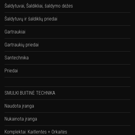
Šaldytuvai, Šaldikliai, šaldymo dėžės
Šaldytuvų ir šaldiklių priedai
Gartraukiai
Gartraukių priedai
Santechnika
Priedai
SMULKI BUITINĖ TECHNIKA
Naudota įranga
Nukainota įranga
Komplektai: Kaitlentės + Orkaitės