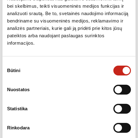
bei skelbimus, teikti visuomeninės medijos funkcijas ir
Mikrobangų krosnelės
700.0 W
analizuoti srautą. Be to, svetainės naudojimo informaciją
galingumas
bendriname su visuomeninės medijos, reklamavimo ir
Mikrobangų krosnelės
5
analizės partneriais, kurie gali ją pridėti prie kitos jūsų
galingumo lygiai
pateiktos arba naudojant paslaugas surinktos
Mikrobanginės talpa
20 l
informacijos.
Valdymas
Elektroninis su LCD
Konvekcija
Nėra
Sutikimo
Būtini
pasirinkimas
Vidaus danga
Nerūdijantis plienas
Mikrobanginės inverterio
Nėra
Nuostatos
technologija
Įspaudžiamos rankenėlės
Nėra
Statistika
Vidaus apšvietimas
Yra
Užraktas nuo vaikų
Yra
Rinkodara
Automatinės kepimo programos
Yra