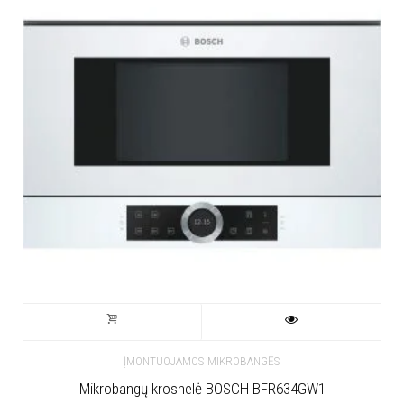
ĮMONTUOJAMOS MIKROBANGĖS
Mikrobangų krosnelė BOSCH BFR634GW1