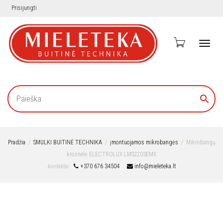
Prisijungti
Toggl
navig
Pradžia
SMULKI BUITINĖ TECHNIKA
įmontuojamos mikrobangės
Mikrobangų
krosnelė ELECTROLUX LMS2203EMX
kontaktai
+370 676 34504
info@mieleteka.lt