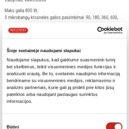
Maks galia 800 W;
5 mikrobangų krosnelės galios pasirinkimai: 90, 180, 360, 600,
800
Mikrobangų krosnelės funkcija su 4 atitirpinimo programomis ir 3
kepimo programomis.
Sukamosios rankenėlės, Įspaudžiami sukamieji mygtukai,
Šioje svetainėje naudojami slapukai
Sensorinis „TouchControl” valdymas
Į kairę atidaromos durelės
Naudojame slapukus, kad galėtume suasmeninti turinį
Paprastas ir patogus elektroninis valdymas
bei skelbimus, teikti visuomeninės medijos funkcijas ir
LED apšvietimas
analizuoti srautą. Be to, svetainės naudojimo informaciją
Besisukanti stiklinė 25,5 cm skersmens lėkštė
bendriname su visuomeninės medijos, reklamavimo ir
Elektroninis laikrodis
analizės partneriais, kurie gali ją pridėti prie kitos jūsų
Integruotas aušinimo ventiliatorius
pateiktos arba naudojant paslaugas surinktos
Matmenys (AxPxG): 38,2×59,4×31,7 cm.
informacijos.
Papildoma informacija
Sutikimo
Būtini
pasirinkimas