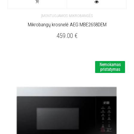
ĮMONTUOJAMOS MIKROBANGĖS
Mikrobangų krosnelė AEG MBE2658DEM
459.00
€
Nemokamas
pristatymas