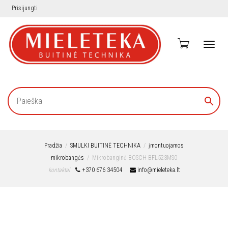
Prisijungti
Toggl
navig
Pradžia
SMULKI BUITINĖ TECHNIKA
įmontuojamos
mikrobangės
Mikrobanginė BOSCH BFL523MS0
kontaktai
+370 676 34504
info@mieleteka.lt