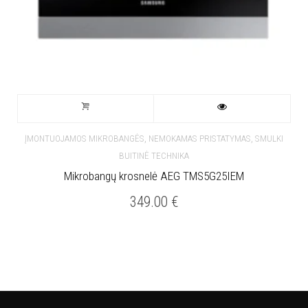
,
,
ĮMONTUOJAMOS MIKROBANGĖS
NEMOKAMAS PRISTATYMAS
SMULKI
BUITINĖ TECHNIKA
Mikrobangų krosnelė AEG TMS5G25IEM
349.00
€