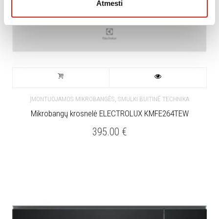
Atmesti
,
ĮMONTUOJAMOS MIKROBANGĖS
SMULKI BUITINĖ TECHNIKA
Mikrobangų krosnelė ELECTROLUX KMFE264TEW
395.00
€