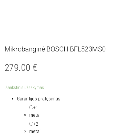
Mikrobanginė BOSCH BFL523MS0
279.00
€
Išankstinis užsakymas
Garantijos pratęsimas
+1
metai
+2
metai