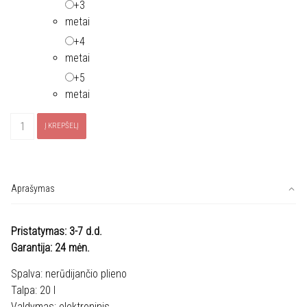
+3
metai
+4
metai
+5
metai
produkto
Į KREPŠELĮ
kiekis:
Mikrobanginė
BOSCH
BFL523MS0
Aprašymas
Pristatymas: 3-7 d.d.
Garantija: 24 mėn.
Spalva: nerūdijančio plieno
Talpa: 20 l
Valdymas: elektroninis