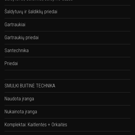
Šaldytuvų ir šaldiklių priedai
Gartraukiai
Gartraukių priedai
Santechnika
Priedai
SMULKI BUITINĖ TECHNIKA
Naudota įranga
Nukainota įranga
Komplektai: Kaitlentės + Orkaitės