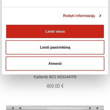
Rodyti informaciją
Leisti visus
Leisti pasirinkimą
Atmesti
,
KAITLENTĖS
NEPRIKLAUSOMOS KAITLENTĖS
Kaitlentė AEG IKE63441FB
469.00
€