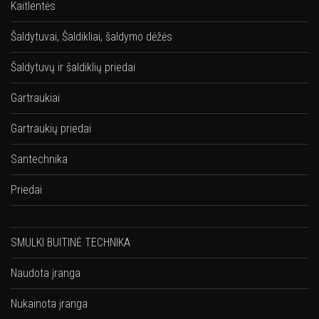
Kaitlentės
Šaldytuvai, Šaldikliai, šaldymo dėžės
Šaldytuvų ir šaldiklių priedai
Gartraukiai
Gartraukių priedai
Santechnika
Priedai
SMULKI BUITINĖ TECHNIKA
Naudota įranga
Nukainota įranga