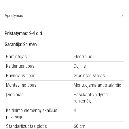
Kaitlentė
ELECTROLUX
KGG6407K
Aprašymas
Pristatymas: 2-4 d.d.
Garantija: 24 mėn.
Gamintojas
Electrolux
Kaitlentės tipas
Dujinis
Paviršiaus tipas
Grūdintas stiklas
Montavimo tipas
Montuojama ant stalviršio
Įžiebimas
Pasukant valdymo
rankenėlę
Kaitinimo elementų skaičius
4
paviršiuje
Standartizuotas plotis
60 cm