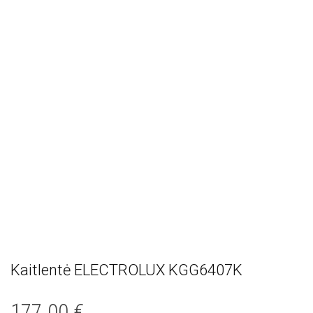
Kaitlentė ELECTROLUX KGG6407K
177.00
€