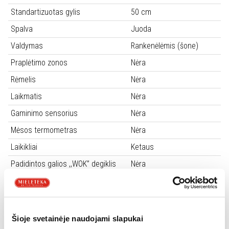
Standartizuotas gylis
50 cm
Spalva
Juoda
Valdymas
Rankenėlėmis (šone)
Praplėtimo zonos
Nėra
Rėmelis
Nėra
Laikmatis
Nėra
Gaminimo sensorius
Nėra
Mėsos termometras
Nėra
Laikikliai
Ketaus
Padidintos galios ,,WOK” degiklis
Nėra
Apsauga nuo dujų nuotekio
Yra
Suskystintų dujų purkštukai
Yra
Pauzės funkcija
Nėra
Šioje svetainėje naudojami slapukai