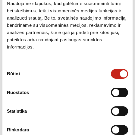
Naudojame slapukus, kad galėtume suasmeninti turinį
bei skelbimus, teikti visuomeninės medijos funkcijas ir
Papildoma informacija
analizuoti srautą. Be to, svetainės naudojimo informaciją
bendriname su visuomeninės medijos, reklamavimo ir
KATEGORIJOS:
KAITLENTĖS
,
NEPRIKLAUSOMOS KAITLENTĖS
analizės partneriais, kurie gali ją pridėti prie kitos jūsų
pateiktos arba naudojant paslaugas surinktos
informacijos.
Sutikimo
PANAŠŪS PRODUKTAI
Būtini
pasirinkimas
Nemokamas
Nuostatos
pristatymas
Statistika
Rinkodara