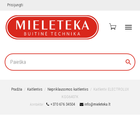
Prisijungti
Toggl
navig
Pradžia
Kaitlentės
Nepriklausomos kaitlentės
Kaitlentė ELECTROLUX
KGG6407K
kontaktai
+370 676 34504
info@mieleteka.lt