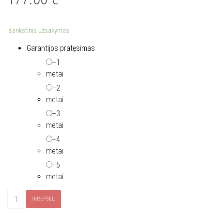
Išankstinis užsakymas
Garantijos pratęsimas
+1
metai
+2
metai
+3
metai
+4
metai
+5
metai
produkto
Į KREPŠELĮ
kiekis: