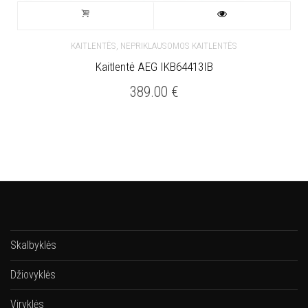
,
KAITLENTĖS
NEPRIKLAUSOMOS KAITLENTĖS
Kaitlentė AEG IKB64413IB
389.00
€
Skalbyklės
Džiovyklės
Viryklės