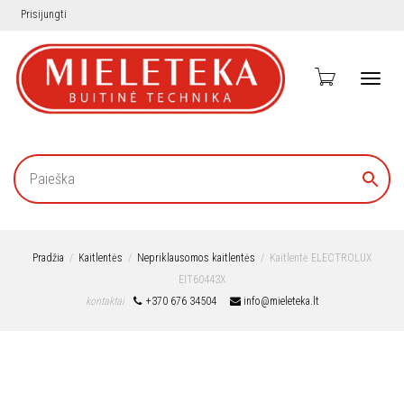
Prisijungti
Toggl
navig
Pradžia
Kaitlentės
Nepriklausomos kaitlentės
Kaitlentė ELECTROLUX
EIT60443X
kontaktai
+370 676 34504
info@mieleteka.lt