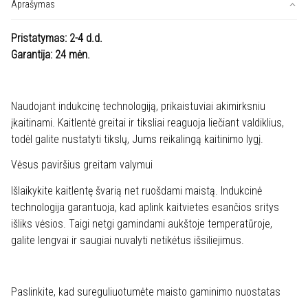
EIT60443X
Aprašymas
Pristatymas: 2-4 d.d.
Garantija: 24 mėn.
Naudojant indukcinę technologiją, prikaistuviai akimirksniu
įkaitinami. Kaitlentė greitai ir tiksliai reaguoja liečiant valdiklius,
todėl galite nustatyti tikslų, Jums reikalingą kaitinimo lygį.
Vėsus paviršius greitam valymui
Išlaikykite kaitlentę švarią net ruošdami maistą. Indukcinė
technologija garantuoja, kad aplink kaitvietes esančios sritys
išliks vėsios. Taigi netgi gamindami aukštoje temperatūroje,
galite lengvai ir saugiai nuvalyti netikėtus išsiliejimus.
Paslinkite, kad sureguliuotumėte maisto gaminimo nuostatas