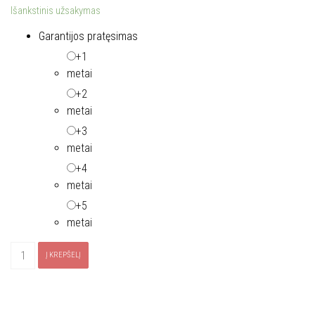
Išankstinis užsakymas
Garantijos pratęsimas
+1
metai
+2
metai
+3
metai
+4
metai
+5
metai
produkto
Į KREPŠELĮ
kiekis:
Kaitlentė
ELECTROLUX