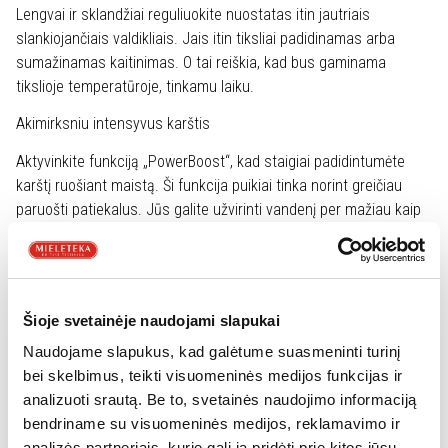
Lengvai ir sklandžiai reguliuokite nuostatas itin jautriais
slankiojančiais valdikliais. Jais itin tiksliai padidinamas arba
sumažinamas kaitinimas. O tai reiškia, kad bus gaminama
tikslioje temperatūroje, tinkamu laiku.
Akimirksniu intensyvus karštis
Aktyvinkite funkciją „PowerBoost“, kad staigiai padidintumėte
karštį ruošiant maistą. Ši funkcija puikiai tinka norint greičiau
paruošti patiekalus. Jūs galite užvirinti vandenį per mažiau kaip
90 sekundžių ir greitai paruošti keptuves kepimui.
Suplanuokite kiekvieną recepto veiksmą be jokių pastangų
Reguliuojamas laikmatis padeda be jokių pastangų sekti maisto
Šioje svetainėje naudojami slapukai
gaminimo procesą. Jį galima nustatyti iki vienos valandos ir jis
Naudojame slapukus, kad galėtume suasmeninti turinį
reikiamiausiu metu primins maisto gaminimo laiką. Kai
bei skelbimus, teikti visuomeninės medijos funkcijas ir
nenaudojate kaitlentės, jis taip pat veikia kaip minučių skaitiklis.
analizuoti srautą. Be to, svetainės naudojimo informaciją
Gamintojas: Electrolux
bendriname su visuomeninės medijos, reklamavimo ir
Kaitlentės tipas: Indukcinis
analizės partneriais, kurie gali ją pridėti prie kitos jūsų