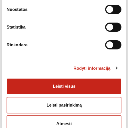
Automatinis durų atidarymas
Nuostatos
Vaikų saugos užraktas
AquaStop (daugkartinė apsauga nuo vandens nuotiekio)
Savaime išsivalanti filtrų sistema su trigubu gofruotu filtru
Statistika
Variklis – inverterinis
Rinkodara
Dizainas
Spalva: nerūdijančio plieno matoma panelė
Rodyti informaciją
Durų medžiaga:baltai dažytas metalas
Vidinės sienos medžiaga: nerūdijantis plienas
Matmenys(A*P*G)-81.5*44.8*57
Leisti visus
Leisti pasirinkimą
Papildoma informacija
Atmesti
KATEGORIJOS:
INDAPLOVĖS
,
NEMOKAMAS PRISTATYMAS