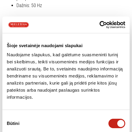
Dažnis: 50 Hz
Kontrolė ir stebėjimas
Ekranas: LED
Šioje svetainėje naudojami slapukai
Valdymo būdas: mygtukai
Druskos trūkumo indikatorius
Naudojame slapukus, kad galėtume suasmeninti turinį
Ploviklio trūkumo indikatorius
bei skelbimus, teikti visuomeninės medijos funkcijas ir
Vidaus apšvietimas
analizuoti srautą. Be to, svetainės naudojimo informaciją
bendriname su visuomeninės medijos, reklamavimo ir
analizės partneriais, kurie gali ją pridėti prie kitos jūsų
Indaplovės įranga
pateiktos arba naudojant paslaugas surinktos
informacijos.
Starto atidėjimas iki: 24 val
Programų skaičius: 8
Automatinis 55-65 °C, intensyvus 65 °C,
Sutikimo
Universalus 55 °C, ekonomiškas 50 °C,
Būtini
pasirinkimas
Stiklas 50 ° C, greitas 55 ° C, 30 min. 40°C,mirkymas