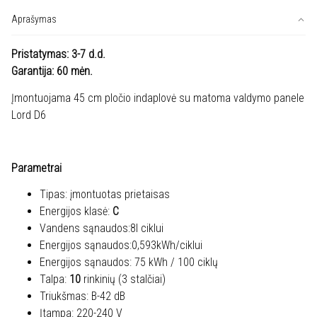
D6
Aprašymas
2.GN
Pristatymas: 3-7 d.d.
Garantija: 60 mėn.
Įmontuojama 45 cm pločio indaplovė su matoma valdymo panele
Lord D6
Parametrai
Tipas: įmontuotas prietaisas
Energijos klasė:
C
Vandens sąnaudos:8l ciklui
Energijos sąnaudos:0,593kWh/ciklui
Energijos sąnaudos: 75 kWh / 100 ciklų
Talpa:
10
rinkinių (3 stalčiai)
Triukšmas: B-42 dB
Įtampa: 220-240 V