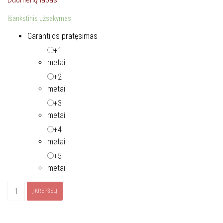
Išankstinis užsakymas
Garantijos pratęsimas
+1
metai
+2
metai
+3
metai
+4
metai
+5
metai
produkto
Į KREPŠELĮ
kiekis:
Indaplovė
LORD