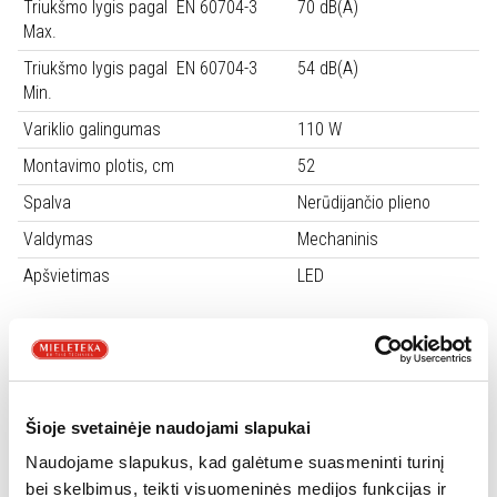
Triukšmo lygis pagal EN 60704-3
70 dB(A)
Max.
Triukšmo lygis pagal EN 60704-3
54 dB(A)
Min.
Variklio galingumas
110 W
Montavimo plotis, cm
52
Spalva
Nerūdijančio plieno
Valdymas
Mechaninis
Apšvietimas
LED
Su išoriniu ištraukimu ir recirkuliacija
Anglies filtras įsigijamas papildomai (Aktyvintos anglies filtras
Franke 112.0564.564)
Šioje svetainėje naudojami slapukai
Papildoma informacija
Naudojame slapukus, kad galėtume suasmeninti turinį
bei skelbimus, teikti visuomeninės medijos funkcijas ir