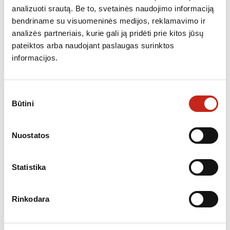
KATEGORIJA:
GARTRAUKIAI
analizuoti srautą. Be to, svetainės naudojimo informaciją
bendriname su visuomeninės medijos, reklamavimo ir
analizės partneriais, kurie gali ją pridėti prie kitos jūsų
pateiktos arba naudojant paslaugas surinktos
informacijos.
PANAŠŪS PRODUKTAI
Sutikimo
Neturime
Būtini
pasirinkimas
Nuostatos
Statistika
Rinkodara