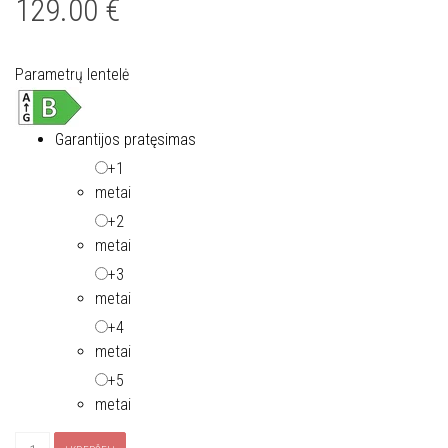
129.00
€
Parametrų lentelė
Garantijos pratęsimas
+1
metai
+2
metai
+3
metai
+4
metai
+5
metai
produkto