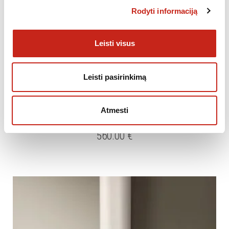
Rodyti informaciją
Leisti visus
Leisti pasirinkimą
GARTRAUKIAI
Atmesti
Gartraukis SIEMENS LC98BA572
560.00
€