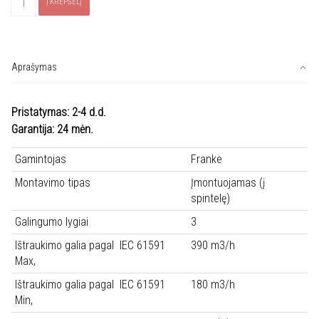
Į KREPŠELĮ
kiekis:
Gartraukis
FRANKE
FBI
Aprašymas
525
XS
Pristatymas: 2-4 d.d.
HCS,
Garantija: 24 mėn.
305.0599.509
Gamintojas
Franke
Montavimo tipas
Įmontuojamas (į
spintelę)
Galingumo lygiai
3
Ištraukimo galia pagal IEC 61591
390 m3/h
Max,
Ištraukimo galia pagal IEC 61591
180 m3/h
Min,