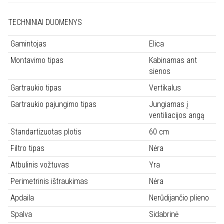
IX/A/60LX
TECHNINIAI DUOMENYS
Gamintojas
Elica
Montavimo tipas
Kabinamas ant
sienos
Gartraukio tipas
Vertikalus
Gartraukio pajungimo tipas
Jungiamas į
ventiliacijos angą
Standartizuotas plotis
60 cm
Filtro tipas
Nėra
Atbulinis vožtuvas
Yra
Perimetrinis ištraukimas
Nėra
Apdaila
Nerūdijančio plieno
Spalva
Sidabrinė