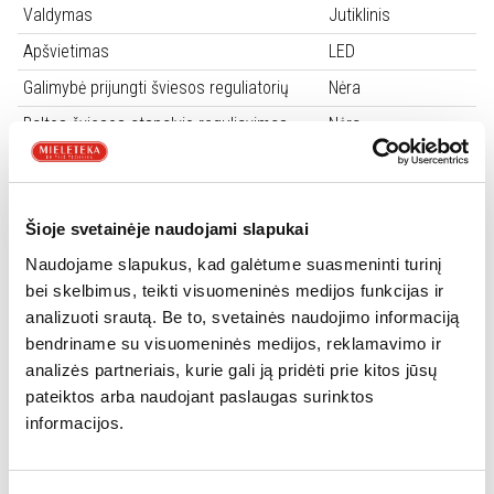
Valdymas
Jutiklinis
Apšvietimas
LED
Galimybė prijungti šviesos reguliatorių
Nėra
Baltos šviesos atspalvio reguliavimas
Nėra
Ortakio skersmuo, mm
150
Belaidė integracija su kaitlente
Nėra
Šioje svetainėje naudojami slapukai
Savarankiško veikimo sensorius
Nėra
Naudojame slapukus, kad galėtume suasmeninti turinį
Keičiama ortakio išvedimo kryptis
Yra
bei skelbimus, teikti visuomeninės medijos funkcijas ir
Prietaiso valdymas programėle
Nėra
analizuoti srautą. Be to, svetainės naudojimo informaciją
Minimalus galingumas (m3/h, pagal IEC
288
bendriname su visuomeninės medijos, reklamavimo ir
61591)
analizės partneriais, kurie gali ją pridėti prie kitos jūsų
pateiktos arba naudojant paslaugas surinktos
Maksimalus galingumas (m3/h, pagal IEC
603
informacijos.
61591)
Galingumas padidintos galios rėžimu,
757
(m3/h, pagal IEC 61591)