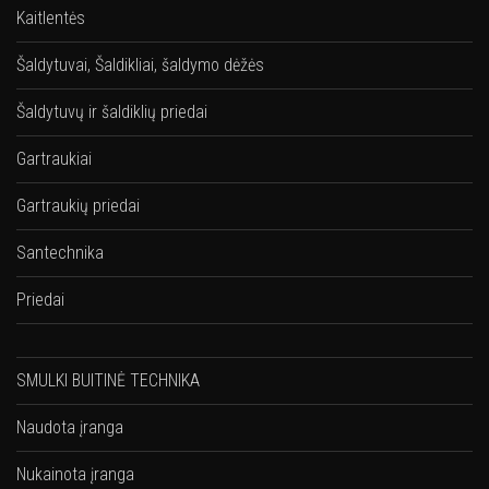
Kaitlentės
Šaldytuvai, Šaldikliai, šaldymo dėžės
Šaldytuvų ir šaldiklių priedai
Gartraukiai
Gartraukių priedai
Santechnika
Priedai
SMULKI BUITINĖ TECHNIKA
Naudota įranga
Nukainota įranga