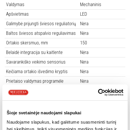
Valdymas
Mechaninis
Apšvietimas
LED
Galimybė prijungti šviesos reguliatorių
Nėra
Baltos šviesos atspalvio reguliavimas
Nėra
Ortakio skersmuo, mm
150
Belaidė integracija su kaitlente
Nėra
Savarankiško veikimo sensorius
Nėra
Keičiama ortakio išvedimo kryptis
Nėra
Prietaiso valdymas programėle
Nėra
Minimalus galingumas (m3/h, pagal
270
IEC 61591)
Maksimalus galingumas (m3/h, pagal
630
IEC 61591)
Šioje svetainėje naudojami slapukai
Naudojame slapukus, kad galėtume suasmeninti turinį
Metinės energijos sąnaudos
53 kWh
bei skelbimus, teikti visuomeninės medijos funkcijas ir