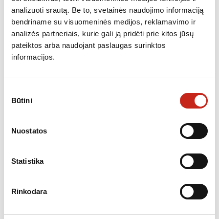
Energijos vartojimo efektyvumo klasė
B
analizuoti srautą. Be to, svetainės naudojimo informaciją
Skysčių dinaminio efektyvumo klasė
A
bendriname su visuomeninės medijos, reklamavimo ir
analizės partneriais, kurie gali ją pridėti prie kitos jūsų
Apšvietimo efektyvumo klasė
A
pateiktos arba naudojant paslaugas surinktos
Riebalinio filtro efektyvumo klasė
D
informacijos.
Minimalus triukšmo lygis, dB
52
Maksimalus triukšmo lygis, dB
71
Sutikimo
Minimalus aukštis
662.0 mm
Būtini
pasirinkimas
Maksimalus aukštis
1192.0 mm
Nuostatos
Plotis
89.8 cm
Gylis
45.0 cm
Statistika
Pristatymas: 3-7 d.d.
Rinkodara
Papildoma informacija