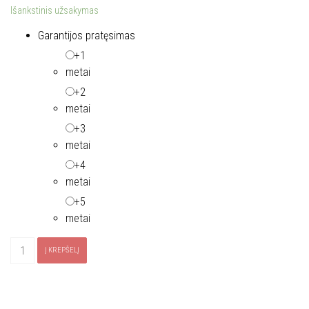
Išankstinis užsakymas
Garantijos pratęsimas
+1
metai
+2
metai
+3
metai
+4
metai
+5
metai
produkto
Į KREPŠELĮ
kiekis:
Gartraukis
ELICA