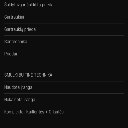
Šaldytuvų ir šaldiklių priedai
Gartraukiai
Gartraukių priedai
Santechnika
Priedai
SMULKI BUITINĖ TECHNIKA
Naudota įranga
Nukainota įranga
Komplektai: Kaitlentės + Orkaitės