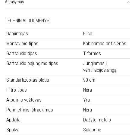
SPOT
Aprašymas
URBAN
ZINC/A/90
TECHNINIAI DUOMENYS
Gamintojas
Elica
Montavimo tipas
Kabinamas ant sienos
Gartraukio tipas
T formos
Gartraukio pajungimo tipas
Jungiamas į
ventiliacijos angą
Standartizuotas plotis
90 cm
Filtro tipas
Nėra
Atbulinis vožtuvas
Yra
Perimetrinis ištraukimas
Nėra
Apdaila
Dažyto metalo
Spalva
Sidabrinė