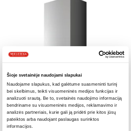
Šioje svetainėje naudojami slapukai
Naudojame slapukus, kad galėtume suasmeninti turinį
bei skelbimus, teikti visuomeninės medijos funkcijas ir
analizuoti srautą. Be to, svetainės naudojimo informaciją
bendriname su visuomeninės medijos, reklamavimo ir
analizės partneriais, kurie gali ją pridėti prie kitos jūsų
GARTRAUKIAI
pateiktos arba naudojant paslaugas surinktos
Gartraukis ElICA SPOT NG H6 IX/A/60
informacijos.