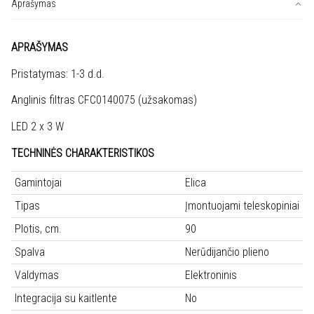
ELITE
Aprašymas
35
GRIX/A/90
APRAŠYMAS
Pristatymas: 1-3 d.d.
Anglinis filtras CFC0140075 (užsakomas)
LED 2 x 3 W
TECHNINĖS CHARAKTERISTIKOS
Gamintojai
Elica
Tipas
Įmontuojami teleskopiniai
Plotis, cm.
90
Spalva
Nerūdijančio plieno
Valdymas
Elektroninis
Integracija su kaitlente
No