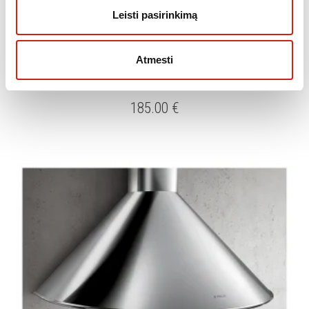
Leisti pasirinkimą
Atmesti
GARTRAUKIAI
Gartraukis ELICA CIRCUS IX/A/60
185.00
€