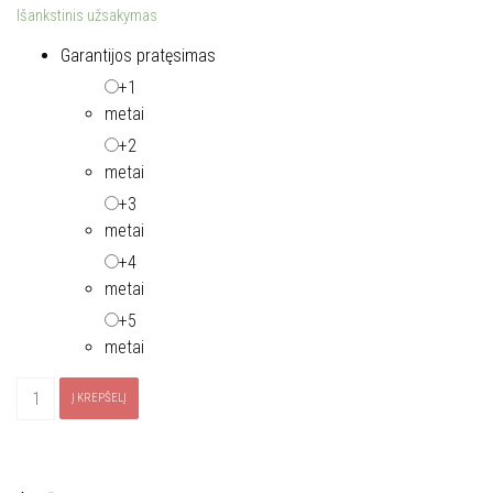
Išankstinis užsakymas
Garantijos pratęsimas
+1
metai
+2
metai
+3
metai
+4
metai
+5
metai
produkto
Į KREPŠELĮ
kiekis:
Gartraukis
ELICA