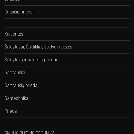
Orkaičių priedai
Kaitlentės
Šaldytuvai, Šaldikliai, šaldymo dėžės
Šaldytuvų ir šaldiklių priedai
Gartraukiai
Gartraukių priedai
Santechnika
Priedai
SMULKI BUITINĖ TECHNIKA