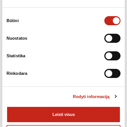
159.00
€
Sutikimo
Būtini
pasirinkimas
Nuostatos
Statistika
Rinkodara
Rodyti informaciją
Leisti visus