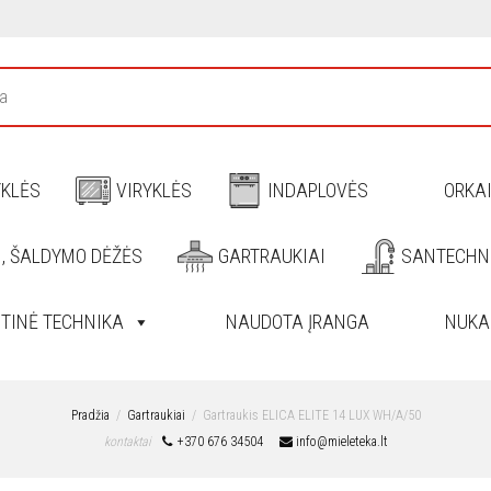
YKLĖS
VIRYKLĖS
INDAPLOVĖS
ORKA
I, ŠALDYMO DĖŽĖS
GARTRAUKIAI
SANTECHN
ITINĖ TECHNIKA
NAUDOTA ĮRANGA
NUKA
Pradžia
Gartraukiai
Gartraukis ELICA ELITE 14 LUX WH/A/50
kontaktai
+370 676 34504
info@mieleteka.lt