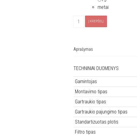
metai
produkto
Į KREPŠELĮ
kiekis:
Gartraukis
ELICA
ELITE
Aprašymas
14
LUX
TECHNINIAI DUOMENYS
WH/A/50
Gamintojas
Montavimo tipas
Gartraukio tipas
Gartraukio pajungimo tipas
Standartizuotas plotis
Filtro tipas