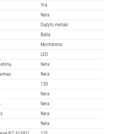
Yra
Nėra
Dažyto metalo
Balta
Mechaninis
LED
iatorių
Nėra
avimas
Nėra
120
Nėra
s
Nėra
is
Nėra
Nėra
agal IEC 61591)
125