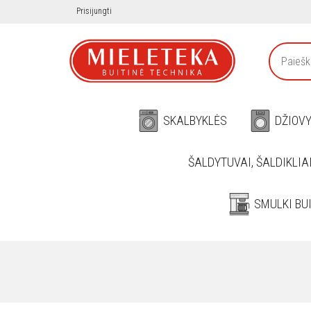
Prisijungti
SKALBYKLĖS
DŽIOV
ŠALDYTUVAI, ŠALDIKLIA
SMULKI BU