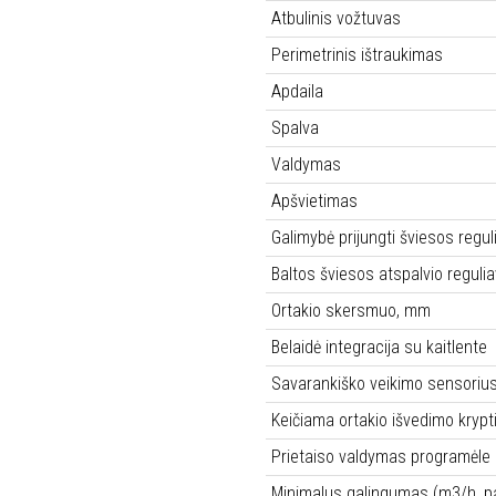
Atbulinis vožtuvas
Perimetrinis ištraukimas
Apdaila
Spalva
Valdymas
Apšvietimas
Galimybė prijungti šviesos regul
Baltos šviesos atspalvio reguli
Ortakio skersmuo, mm
Belaidė integracija su kaitlente
Savarankiško veikimo sensoriu
Keičiama ortakio išvedimo krypt
Prietaiso valdymas programėle
Minimalus galingumas (m3/h, p