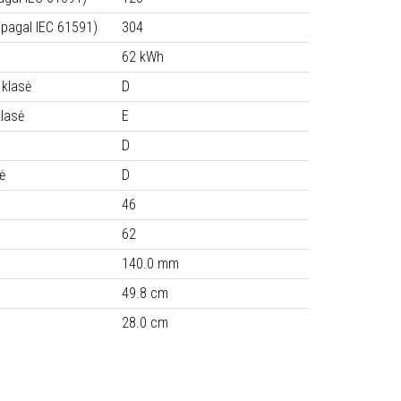
pagal IEC 61591)
304
62 kWh
 klasė
D
lasė
E
D
ė
D
46
62
140.0 mm
49.8 cm
28.0 cm