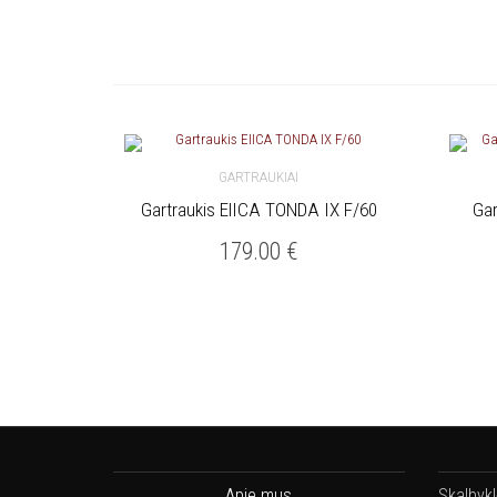
GARTRAUKIAI
Gartraukis ElICA TONDA IX F/60
Gar
Į KREPŠELĮ
Į 
179.00
€
Apie mus
Skalbyk