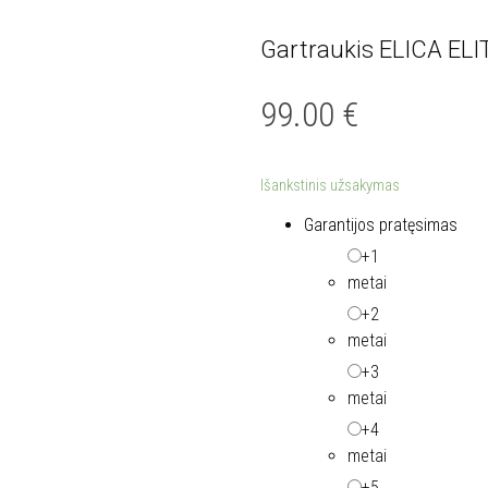
Gartraukis ELICA EL
99.00
€
Išankstinis užsakymas
Garantijos pratęsimas
+1
metai
+2
metai
+3
metai
+4
metai
+5