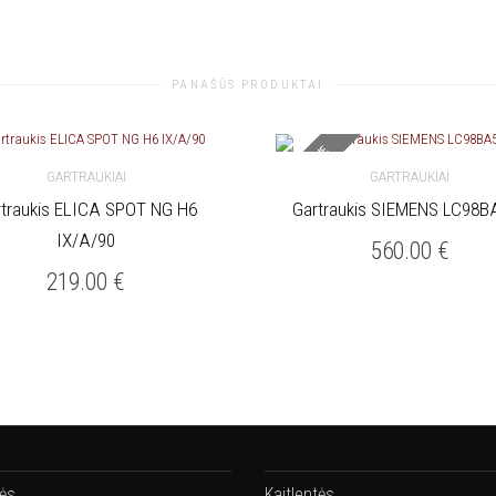
PANAŠŪS PRODUKTAI
NETURIME
GARTRAUKIAI
GARTRAUKIAI
traukis ELICA SPOT NG H6
Gartraukis SIEMENS LC98B
KREPŠELĮ
DAUGIAU
IX/A/90
560.00
€
219.00
€
lės
Kaitlentės