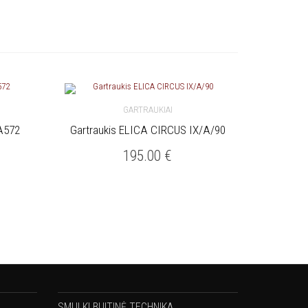
GARTRAUKIAI
A572
Gartraukis ELICA CIRCUS IX/A/90
Į KREPŠELĮ
195.00
€
SMULKI BUITINĖ TECHNIKA