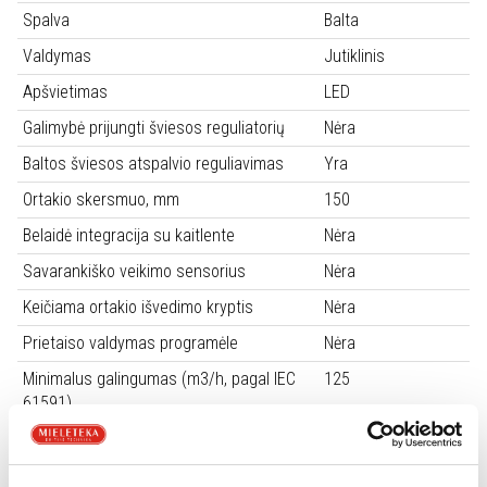
Spalva
Balta
Valdymas
Jutiklinis
Apšvietimas
LED
Galimybė prijungti šviesos reguliatorių
Nėra
Baltos šviesos atspalvio reguliavimas
Yra
Ortakio skersmuo, mm
150
Belaidė integracija su kaitlente
Nėra
Savarankiško veikimo sensorius
Nėra
Keičiama ortakio išvedimo kryptis
Nėra
Prietaiso valdymas programėle
Nėra
Minimalus galingumas (m3/h, pagal IEC
125
61591)
Maksimalus galingumas (m3/h, pagal IEC
496
61591)