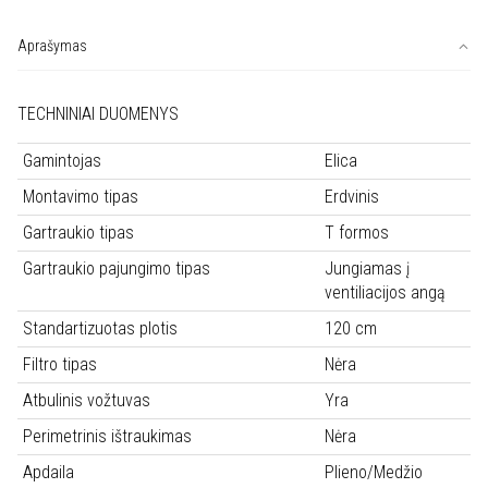
ELICA
BIO
Aprašymas
ISLAND
WH/A/120X58
TECHNINIAI DUOMENYS
ROVERE
Gamintojas
Elica
Montavimo tipas
Erdvinis
Gartraukio tipas
T formos
Gartraukio pajungimo tipas
Jungiamas į
ventiliacijos angą
Standartizuotas plotis
120 cm
Filtro tipas
Nėra
Atbulinis vožtuvas
Yra
Perimetrinis ištraukimas
Nėra
Apdaila
Plieno/Medžio