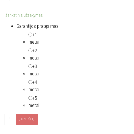
Išankstinis užsakymas
Garantijos pratęsimas
+1
metai
+2
metai
+3
metai
+4
metai
+5
metai
produkto
Į KREPŠELĮ
kiekis:
Gartraukis