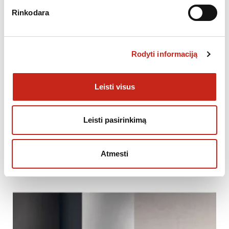
Rinkodara
Pristatymas: klausti.
Garantija: 24mėn.
Rodyti informaciją
Papildoma informacija
Leisti visus
KATEGORIJA:
GARTRAUKIAI
Leisti pasirinkimą
Atmesti
PANAŠŪS PRODUKTAI