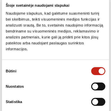
Galingumas padidintos galios rėžimu,
757
Šioje svetainėje naudojami slapukai
(m3/h, pagal IEC 61591)
Naudojame slapukus, kad galėtume suasmeninti turinį
Metinės energijos sąnaudos
45 kWh
bei skelbimus, teikti visuomeninės medijos funkcijas ir
Energijos vartojimo efektyvumo klasė
A+
analizuoti srautą. Be to, svetainės naudojimo informaciją
bendriname su visuomeninės medijos, reklamavimo ir
Skysčių dinaminio efektyvumo klasė
A
analizės partneriais, kurie gali ją pridėti prie kitos jūsų
Apšvietimo efektyvumo klasė
B
pateiktos arba naudojant paslaugas surinktos
Riebalinio filtro efektyvumo klasė
D
informacijos.
Minimalus triukšmo lygis, dB
32
Maksimalus triukšmo lygis, dB
60
Sutikimo
Būtini
pasirinkimas
Padidinto galios rėžimo triukšmo lygis, dB
69
Minimalus aukštis
775.0 mm
Nuostatos
Maksimalus aukštis
1275.0 mm
Plotis
119.8 cm
Statistika
Gylis
51.5 cm