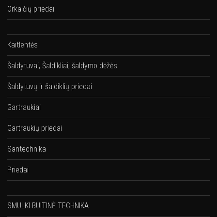
Orkaičių priedai
Kaitlentės
Šaldytuvai, Šaldikliai, šaldymo dėžės
Šaldytuvų ir šaldiklių priedai
Gartraukiai
Gartraukių priedai
Santechnika
Priedai
SMULKI BUITINĖ TECHNIKA