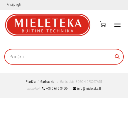
Prisijungti
Toggl
navig
Pradžia
Gartraukiai
Gartraukis BOSCH DFS067A51
kontaktai
+370 676 34504
info@mieleteka.lt