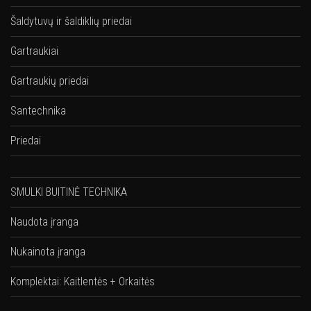
Šaldytuvų ir šaldiklių priedai
Gartraukiai
Gartraukių priedai
Santechnika
Priedai
SMULKI BUITINĖ TECHNIKA
Naudota įranga
Nukainota įranga
Komplektai: Kaitlentės + Orkaitės