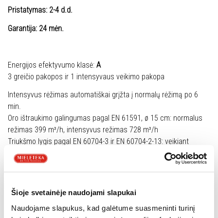
Pristatymas: 2-4 d.d.
Garantija: 24 mėn.
Energijos efektyvumo klasė:
A
3 greičio pakopos ir 1 intensyvaus veikimo pakopa
Intensyvus rėžimas automatiškai grįžta į normalų rėžimą po 6
min.
Oro ištraukimo galingumas pagal EN 61591, ø 15 cm: normalus
režimas 399 m³/h, intensyvus režimas 728 m³/h
Triukšmo lygis pagal EN 60704-3 ir EN 60704-2-13: veikiant
maksimaliu normaliu režimu 53 dB(A) re 1 pW (41 dB (A) re 20
µPa slėgio)
Įprastas režimas, kai ortakio diametras 150 mm
Trauka (1-2-3-max.Boost):
211-316-399-728 m³/h
Šioje svetainėje naudojami slapukai
Triukšmo lygis (1-2-3-max.Boost):
41-49-53-boost 68 dB
Naudojame slapukus, kad galėtume suasmeninti turinį
Recirkuliacijos režimu su įprastu anglies filtru (užsakomas