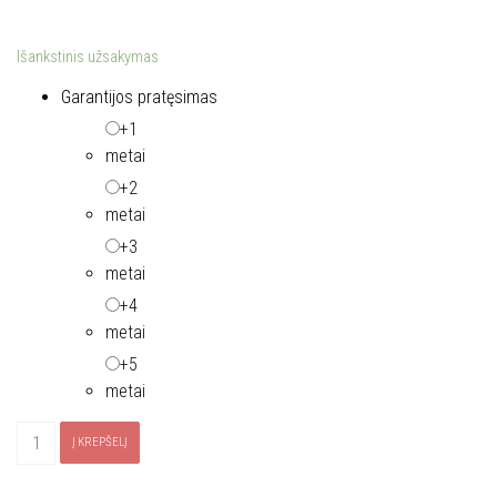
Išankstinis užsakymas
Garantijos pratęsimas
+1
metai
+2
metai
+3
metai
+4
metai
+5
metai
produkto
Į KREPŠELĮ
kiekis:
Gartraukis