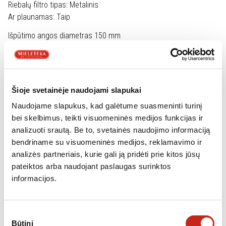
Riebalų filtro tipas: Metalinis
Ar plaunamas: Taip
Išpūtimo angos diametras 150 mm
Komplekte: atbulinis vožtuvas, perėjimas į 120 mm
Energetinės klasės
Energijos klasė A
Šioje svetainėje naudojami slapukai
Skysčio srauto dinaminio efektyvumo klasė A
Apšvietimo efektyvumo klasė A
Naudojame slapukus, kad galėtume suasmeninti turinį
Riebalų filtro efektyvumo klasė C
bei skelbimus, teikti visuomeninės medijos funkcijas ir
analizuoti srautą. Be to, svetainės naudojimo informaciją
Pagaminta:
ES
bendriname su visuomeninės medijos, reklamavimo ir
analizės partneriais, kurie gali ją pridėti prie kitos jūsų
pateiktos arba naudojant paslaugas surinktos
informacijos.
Daugiau informacijos gamintojo puslapyje
Sutikimo
Būtini
pasirinkimas