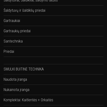
Šaldytuvai, Šaldikliai, šaldymo dėžės
Šaldytuvų ir šaldiklių priedai
Gartraukiai
Gartraukių priedai
Santechnika
Priedai
SMULKI BUITINĖ TECHNIKA
Naudota įranga
Nukainota įranga
Komplektai: Kaitlentės + Orkaitės