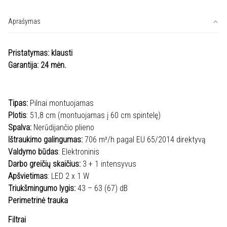
Allenzi
Tecnowind
Aprašymas
GH30
IX
Pristatymas: klausti
A
Garantija: 24 mėn.
CLASS
Tipas:
Pilnai montuojamas
Plotis
: 51,8 cm (montuojamas į 60 cm spintelę)
Spalva:
Nerūdijančio plieno
Ištraukimo galingumas:
706 m³/h pagal EU 65/2014 direktyvą
Valdymo būdas
: Elektroninis
Darbo greičių skaičius:
3 + 1 intensyvus
Apšvietimas
: LED 2 x 1 W
Triukšmingumo lygis:
43 – 63 (67) dB
Perimetrinė trauka
Filtrai