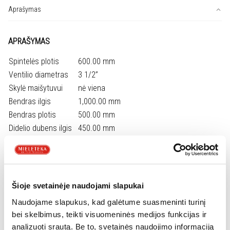
Sirius
Aprašymas
2.0
S2D
APRAŠYMAS
611-
100
Spintelės plotis
600.00 mm
Tectonite
Ventilio diametras
3 1/2”
Arktis
Skylė maišytuvui
nė viena
balta
Bendras ilgis
1,000.00 mm
143.0590.205
Bendras plotis
500.00 mm
Didelio dubens ilgis
450.00 mm
Didelio dubens plotis
432.00 mm
Didelio dubens gylis
200.00 mm
Dubenų skaičius
1
Išpjova ilgis
984.00 mm
Šioje svetainėje naudojami slapukai
Išpjova plotis
484.00 mm
Naudojame slapukus, kad galėtume suasmeninti turinį
Sudėtis
Granitas
bei skelbimus, teikti visuomeninės medijos funkcijas ir
analizuoti srautą. Be to, svetainės naudojimo informaciją
Didelis atsparumas karščiui. 10-15 sek. atlaiko net 300 °C