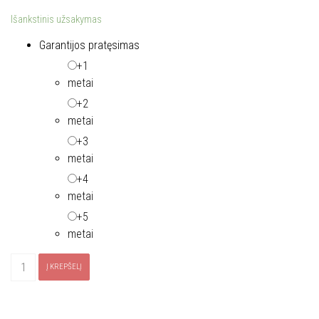
Išankstinis užsakymas
Garantijos pratęsimas
+1
metai
+2
metai
+3
metai
+4
metai
+5
metai
produkto
Į KREPŠELĮ
kiekis:
FRANKE
plautuvė