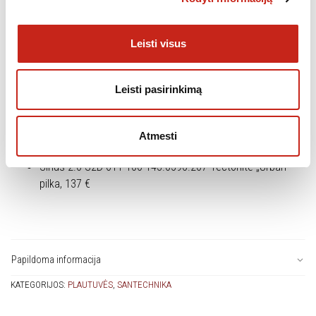
Matmenys: dubuo: 45/41/20 cm
Spalva: arktis balta
Leisti visus
Dar yra modelių:
Leisti pasirinkimą
Sirius 2.0 S2D 611-100 143.0590.211 Tectonite Kavos
kreminė, 137 €
Sirius 2.0 S2D 611-100 143.0590.212 Tectonite „Carbon“
Atmesti
(juoda), 137 €
Sirius 2.0 S2D 611-100 143.0590.207 Tectonite „Urban“
pilka, 137 €
Papildoma informacija
KATEGORIJOS:
PLAUTUVĖS
,
SANTECHNIKA