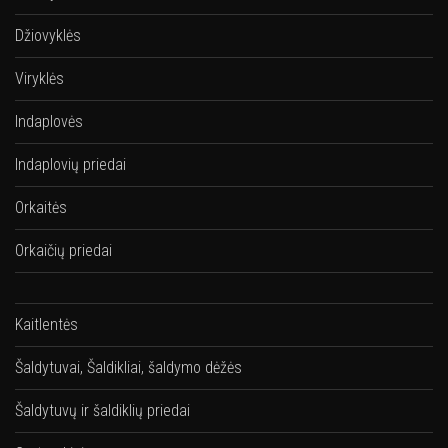
Džiovyklės
Viryklės
Indaplovės
Indaplovių priedai
Orkaitės
Orkaičių priedai
Kaitlentės
Šaldytuvai, Šaldikliai, šaldymo dėžės
Šaldytuvų ir šaldiklių priedai