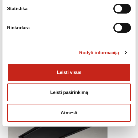
Statistika
Rinkodara
GARTRAUKIAI
Gartraukis ELICA ILLUSION H16 WH/A/100
1,599.00
€
Rodyti informaciją
Leisti visus
Leisti pasirinkimą
Atmesti