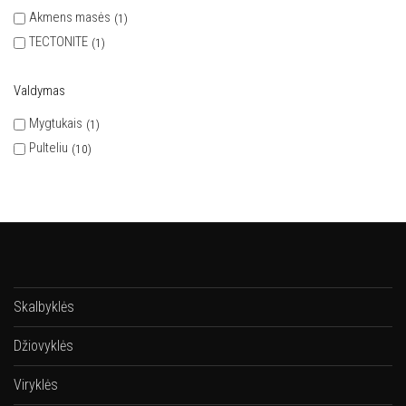
Akmens masės
1
TECTONITE
1
Valdymas
Mygtukais
1
Pulteliu
10
Skalbyklės
Džiovyklės
Viryklės