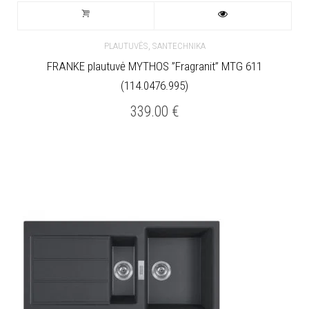
,
PLAUTUVĖS
SANTECHNIKA
FRANKE plautuvė MYTHOS ”Fragranit” MTG 611
(114.0476.995)
339.00
€