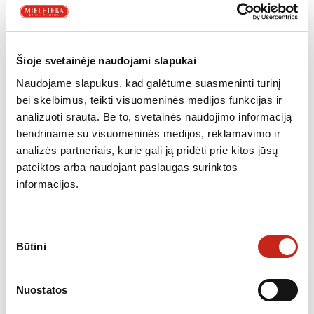
GARTRAUKIAI
Gartraukis ELICA ILLUSION H16 PAINT/A/100
Šioje svetainėje naudojami slapukai
1,599.00
€
Naudojame slapukus, kad galėtume suasmeninti turinį
bei skelbimus, teikti visuomeninės medijos funkcijas ir
analizuoti srautą. Be to, svetainės naudojimo informaciją
bendriname su visuomeninės medijos, reklamavimo ir
analizės partneriais, kurie gali ją pridėti prie kitos jūsų
pateiktos arba naudojant paslaugas surinktos
informacijos.
Sutikimo
Būtini
pasirinkimas
Nuostatos