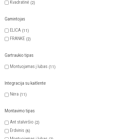
Kvadratinė
2
Gamintojas
ELICA
11
FRANKE
2
Gartraukio tipas
Montuojamas į lubas
11
Integracija su kaitlente
Nėra
11
Montavimo tipas
Ant stalviršio
2
Erdvinis
6
Montuojamas į lubas