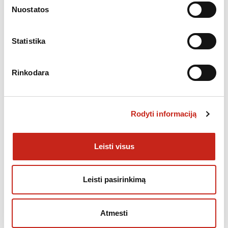
Nuostatos
Statistika
Rinkodara
Filter by price
Rodyti informaciją
Leisti visus
Atsargos
Leisti pasirinkimą
Turime
1
Būsena
Atmesti
Nukainotos
1