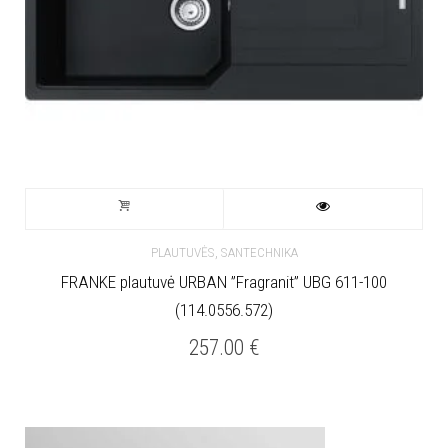
,
PLAUTUVĖS
SANTECHNIKA
FRANKE plautuvė URBAN ”Fragranit” UBG 611-100
(114.0556.572)
257.00
€