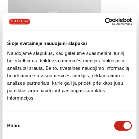
Šioje svetainėje naudojami slapukai
Naudojame slapukus, kad galėtume suasmeninti turinį
bei skelbimus, teikti visuomeninės medijos funkcijas ir
analizuoti srautą. Be to, svetainės naudojimo informaciją
bendriname su visuomeninės medijos, reklamavimo ir
analizės partneriais, kurie gali ją pridėti prie kitos jūsų
pateiktos arba naudojant paslaugas surinktos
informacijos.
GARTRAUKIAI
Gartraukis Allenzi ANG Rustica 100
Sutikimo
365.00
€
Būtini
pasirinkimas