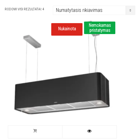
RODOMI VISI REZULTATAI: 4
Nemokamas
Nukainota
pristatymas