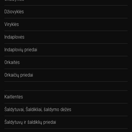
Džiovyklės
Viryklės
Indaplovės
Indaplovių priedai
Orkaitės
Orkaičių priedai
Kaitlentės
Šaldytuvai, Šaldikliai, šaldymo dėžės
Šaldytuvų ir šaldiklių priedai