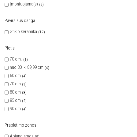
Įmontuojama(s)
9
Paviršiaus danga
Stiklo keramika
17
Plotis
70 cm.
1
nuo 80 iki 89,99 cm
4
60 cm
4
70 cm
1
80 cm
8
85 cm
2
90 cm
4
Praplėtimo zonos
Apjungiamos
9