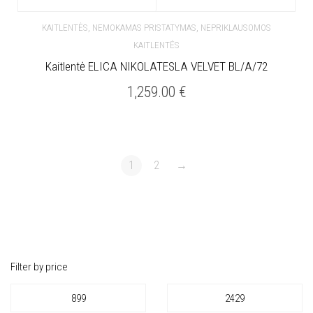
,
,
KAITLENTĖS
NEMOKAMAS PRISTATYMAS
NEPRIKLAUSOMOS
KAITLENTĖS
Kaitlentė ELICA NIKOLATESLA VELVET BL/A/72
1,259.00
€
1
2
→
Filter by price