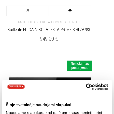
,
KAITLENTĖS
NEPRIKLAUSOMOS KAITLENTĖS
Kaitlentė ELICA NIKOLATESLA PRIME S BL/A/83
949.00
€
Nemokamas
pristatymas
Šioje svetainėje naudojami slapukai
Naudojame slapukus, kad galėtume suasmeninti turinį