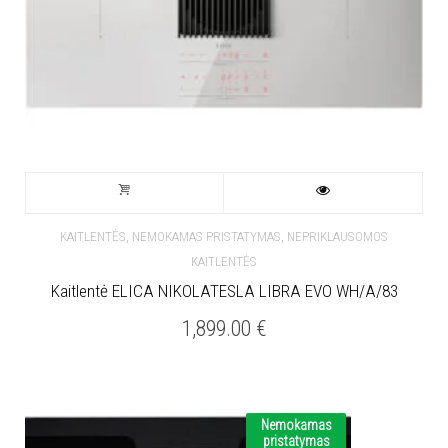
,
,
KAITLENTĖS
NEMOKAMAS PRISTATYMAS
NEPRIKLAUSOMOS
KAITLENTĖS
Kaitlentė ELICA NIKOLATESLA LIBRA EVO WH/A/83
1,899.00
€
Nemokamas
pristatymas