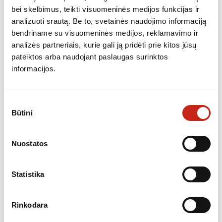
bei skelbimus, teikti visuomeninės medijos funkcijas ir
analizuoti srautą. Be to, svetainės naudojimo informaciją
bendriname su visuomeninės medijos, reklamavimo ir
analizės partneriais, kurie gali ją pridėti prie kitos jūsų
pateiktos arba naudojant paslaugas surinktos
informacijos.
,
KAITLENTĖS
NEPRIKLAUSOMOS KAITLENTĖS
Sutikimo
Kaitlentė ELICA NIKOLATESLA PRIME S+ BL/A/83
Būtini
pasirinkimas
1,199.00
€
Nuostatos
Nemokamas
Statistika
pristatymas
Rinkodara