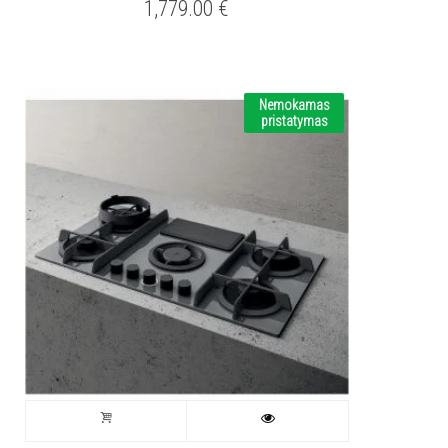
1,779.00
€
Nemokamas
pristatymas