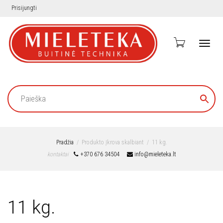
Prisijungti
Toggl
navig
Pradžia
Produkto Įkrova skalbiant
11 kg.
kontaktai
+370 676 34504
info@mieleteka.lt
11 kg.