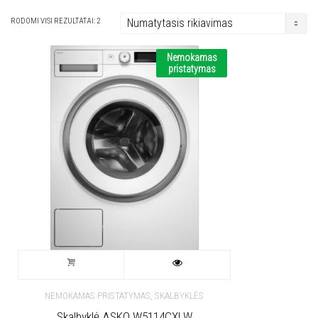
RODOMI VISI REZULTATAI: 2
Nemokamas
pristatymas
,
NEMOKAMAS PRISTATYMAS
SKALBYKLĖS
Skalbyklė ASKO W5114CXLW