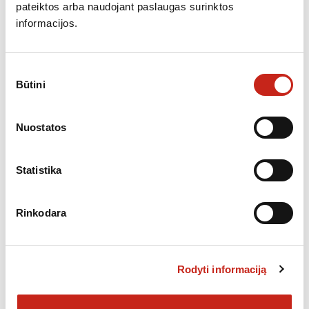
Būsena
pateiktos arba naudojant paslaugas surinktos
informacijos.
Visos prekės
2
Energijos klasė
Sutikimo
Būtini
pasirinkimas
A
2
Nuostatos
Gamintojas
ASKO
1
Statistika
SAMSUNG
1
Garų funkcija
Rinkodara
Pridėtiniai garai
1
Yra
1
Rodyti informaciją
Gylis