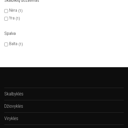
Skalbiklių dozavimas
Nėra
1
Yra
1
Spalva
Balta
1
Skalbyklės
Džiovyklės
Viryklės