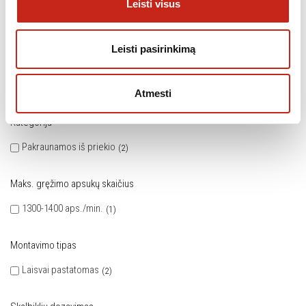
Leisti visus
nuo 56 iki 60 cm
1
nuo 61 cm ir daugiau
1
Leisti pasirinkimą
Įkrova skalbiant
11 kg.
2
Atmesti
Kategorija
Pakraunamos iš priekio
2
Maks. gręžimo apsukų skaičius
1300-1400 aps./min.
1
Montavimo tipas
Laisvai pastatomas
2