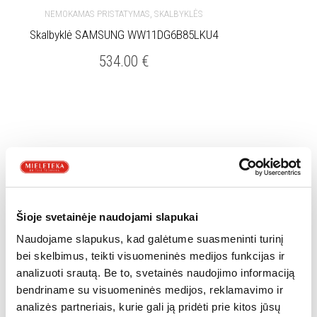
,
NEMOKAMAS PRISTATYMAS
SKALBYKLĖS
Skalbyklė SAMSUNG WW11DG6B85LKU4
534.00
€
Filter by price
Šioje svetainėje naudojami slapukai
Naudojame slapukus, kad galėtume suasmeninti turinį
bei skelbimus, teikti visuomeninės medijos funkcijas ir
analizuoti srautą. Be to, svetainės naudojimo informaciją
bendriname su visuomeninės medijos, reklamavimo ir
analizės partneriais, kurie gali ją pridėti prie kitos jūsų